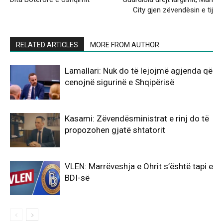
City gjen zëvendësin e tij
RELATED ARTICLES
MORE FROM AUTHOR
Lamallari: Nuk do të lejojmë agjenda që
cenojnë sigurinë e Shqipërisë
Kasami: Zëvendësministrat e rinj do të
propozohen gjatë shtatorit
VLEN: Marrëveshja e Ohrit s’është tapi e
BDI-së