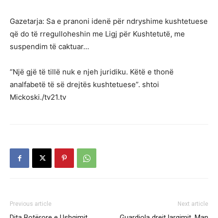
Gazetarja: Sa e pranoni idenë për ndryshime kushtetuese
që do të rregulloheshin me Ligj për Kushtetutë, me
suspendim të caktuar…
“Një gjë të tillë nuk e njeh juridiku. Këtë e thonë
analfabetë të së drejtës kushtetuese”. shtoi
Mickoski./tv21.tv
Previous article
Next article
​Dita Botërore e Ushqimit
Guardiola drejt largimit, Man