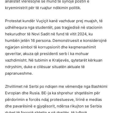
analistët vlerësojnë se mund të synojë postin e
kryeministrit për të ruajtur ndikimin politik.
Protestat kundër Vuçiçit kanë vazhduar prej muajsh, të
udhëhequra nga studentët, pas tragjedisë në stacionin
hekurudhor të Novi Sadit në fund të vitit 2024, ku
humbën jetën 16 persona. Demonstruesit e konsiderojnë
ngjarjen simbol të korrupsionit dhe keqmenaxhimit
qeveritar, akuza që presidenti serb i ka mohuar
vazhdimisht. Në tubimin e Kraljevës, qytetarët kërkuan
ndryshim, duke e cilësuar situatën aktuale të
papranueshme.
Zhvillimet në Serbi po ndiqen me vëmendje nga Bashkimi
Evropian dhe Rusia. BE-ja ka shprehur shqetësim për
përdorimin e forcës ndaj protestuesve, lirinë e medias
dhe pavarësinë e gjyqësorit, ndërsa rikujton se Serbia
duhet të forcojë shtetin e së drejtës, të luftojë