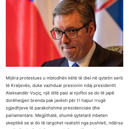
Mijëra protestues u mblodhën këtë të diel në qytetin serb
të Kraljevës, duke vazhduar presionin ndaj presidentit
Aleksandër Vuçiç, një ditë pasi ai njoftoi se do të japë
dorëheqjen brenda pak javësh për t’i hapur rrugë
zgjedhjeve të parakohshme presidenciale dhe
parlamentare. Megjithatë, shumë qytetarë mbeten
skeptikë se ai do të largohet realisht nga pushteti, ndërsa