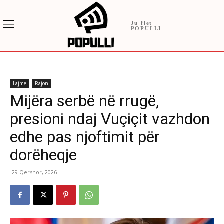
Ju flet
POPULLI
Lajme
Rajon
Mijëra serbë në rrugë,
presioni ndaj Vuçiçit vazhdon
edhe pas njoftimit për
dorëheqje
29 Qershor, 2026