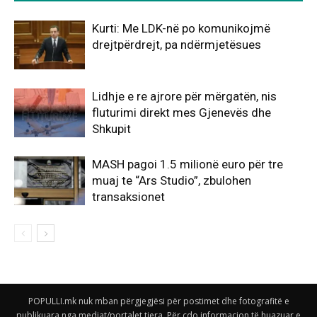
Kurti: Me LDK-në po komunikojmë
drejtpërdrejt, pa ndërmjetësues
Lidhje e re ajrore për mërgatën, nis
fluturimi direkt mes Gjenevës dhe
Shkupit
MASH pagoi 1.5 milionë euro për tre
muaj te “Ars Studio”, zbulohen
transaksionet
POPULLI.mk nuk mban përgjegjësi për postimet dhe fotografitë e
publikuara nga mediat/portalet tjera. Për çdo informacion të huazuar e