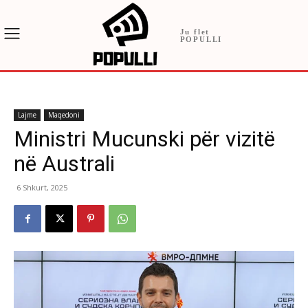
Ju flet
POPULLI
Lajme
Maqedoni
Ministri Mucunski për vizitë
në Australi
6 Shkurt, 2025