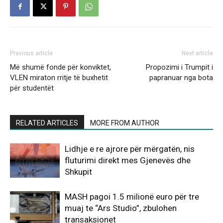
Previous article
Next article
Më shumë fonde për konviktet,
Propozimi i Trumpit i
VLEN miraton rritje të buxhetit
papranuar nga bota
për studentët
RELATED ARTICLES
MORE FROM AUTHOR
Lidhje e re ajrore për mërgatën, nis
fluturimi direkt mes Gjenevës dhe
Shkupit
MASH pagoi 1.5 milionë euro për tre
muaj te “Ars Studio”, zbulohen
transaksionet