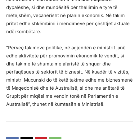
dypalëshe, si dhe mundësitë për thellimin e tyre të
mëtejshëm, veçanërisht në planin ekonomik. Në takim
pritet edhe shkëmbimi i mendimeve për çështjet aktuale
ndërkombëtare.
“Përveç takimeve politike, në agjendën e ministrit janë
edhe aktivitete për promovimin ekonomik të vendit, si
dhe takime të shumta me afaristë të shquar dhe
përfaqësues të sektorit të biznesit. Në kuadër të vizitës,
ministri Mucunski do të ketë takime edhe me biznesmenë
të Maqedonisë dhe të Australisë, si dhe me anëtarë të
Grupit për miqësi me vendin tonë në Parlamentin e
Australisë”, thuhet në kumtesën e Ministrisë.