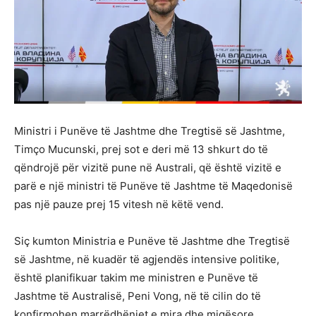
Ministri i Punëve të Jashtme dhe Tregtisë së Jashtme,
Timço Mucunski, prej sot e deri më 13 shkurt do të
qëndrojë për vizitë pune në Australi, që është vizitë e
parë e një ministri të Punëve të Jashtme të Maqedonisë
pas një pauze prej 15 vitesh në këtë vend.
Siç kumton Ministria e Punëve të Jashtme dhe Tregtisë
së Jashtme, në kuadër të agjendës intensive politike,
është planifikuar takim me ministren e Punëve të
Jashtme të Australisë, Peni Vong, në të cilin do të
konfirmohen marrëdhëniet e mira dhe miqësore