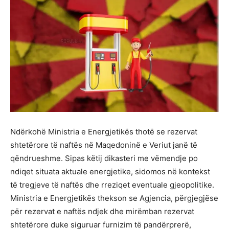
Ndërkohë Ministria e Energjetikës thotë se rezervat
shtetërore të naftës në Maqedoninë e Veriut janë të
qëndrueshme. Sipas këtij dikasteri me vëmendje po
ndiqet situata aktuale energjetike, sidomos në kontekst
të tregjeve të naftës dhe rreziqet eventuale gjeopolitike.
Ministria e Energjetikës thekson se Agjencia, përgjegjëse
për rezervat e naftës ndjek dhe mirëmban rezervat
shtetërore duke siguruar furnizim të pandërprerë,