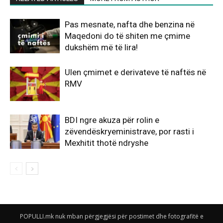
Pas mesnate, nafta dhe benzina në
Maqedoni do të shiten me çmime
dukshëm më të lira!
Ulen çmimet e derivateve të naftës në
RMV
BDI ngre akuza për rolin e
zëvendëskryeministrave, por rasti i
Mexhitit thotë ndryshe
POPULLI.mk nuk mban përgjegjësi për postimet dhe fotografitë e