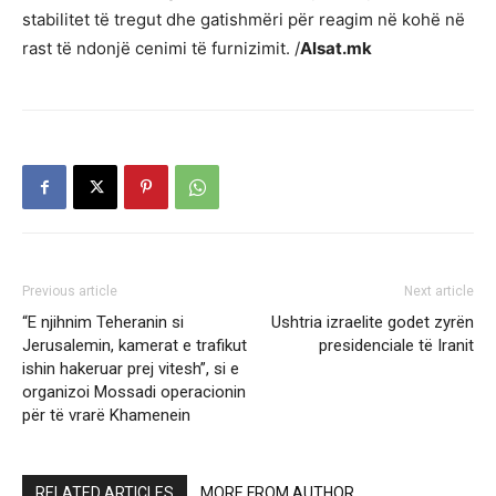
stabilitet të tregut dhe gatishmëri për reagim në kohë në
rast të ndonjë cenimi të furnizimit. /
Alsat.mk
Previous article
Next article
“E njihnim Teheranin si
Ushtria izraelite godet zyrën
Jerusalemin, kamerat e trafikut
presidenciale të Iranit
ishin hakeruar prej vitesh”, si e
organizoi Mossadi operacionin
për të vrarë Khamenein
RELATED ARTICLES
MORE FROM AUTHOR