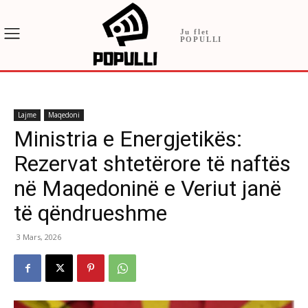
Ju flet
POPULLI
Lajme
Maqedoni
Ministria e Energjetikës:
Rezervat shtetërore të naftës
në Maqedoninë e Veriut janë
të qëndrueshme
3 Mars, 2026