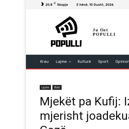
C
20.8
Skopje
E hënë, 10 Gusht, 2026
Ju flet
POPULLI
Kreu
Lajme
Kulturë
Sport
Opinio
Lajme
Botë
Mjekët pa Kufij: I
mjerisht joadek