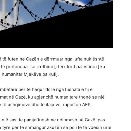
jë të futen në Gazën e dërrmuar nga lufta nuk është
 pretenduar se rrethimi [i territorit palestinez] ka
 humanitar Mjekëve pa Kufij.
mbëtare për të hequr dorë nga fushata e tij e
hmat në Gazë, ku agjencitë humanitare thonë se një
e të ushqimeve dhe të ilaçeve, raporton AFP.
uar një sasi të pamjaftueshme ndihmash në Gazë, pas
e tyre për të shmangur akuzën se po i lë të vdesin urie