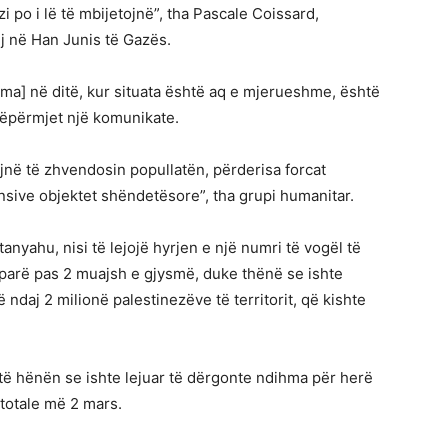
 po i lë të mbijetojnë”, tha Pascale Coissard,
j në Han Junis të Gazës.
ma] në ditë, kur situata është aq e mjerueshme, është
 nëpërmjet një komunikate.
në të zhvendosin popullatën, përderisa forcat
nsive objektet shëndetësore”, tha grupi humanitar.
anyahu, nisi të lejojë hyrjen e një numri të vogël të
arë pas 2 muajsh e gjysmë, duke thënë se ishte
 ndaj 2 milionë palestinezëve të territorit, që kishte
të hënën se ishte lejuar të dërgonte ndihma për herë
 totale më 2 mars.