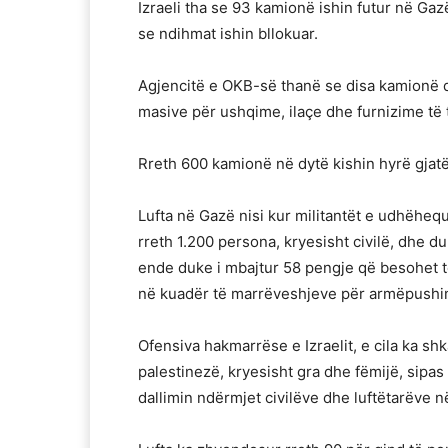
Izraeli tha se 93 kamionë ishin futur në Gazë 
se ndihmat ishin bllokuar.
Agjencitë e OKB-së thanë se disa kamionë 
masive për ushqime, ilaçe dhe furnizime të t
Rreth 600 kamionë në dytë kishin hyrë gjatë
Lufta në Gazë nisi kur militantët e udhëheq
rreth 1.200 persona, kryesisht civilë, dhe d
ende duke i mbajtur 58 pengje që besohet të 
në kuadër të marrëveshjeve për armëpushim
Ofensiva hakmarrëse e Izraelit, e cila ka s
palestinezë, kryesisht gra dhe fëmijë, sipa
dallimin ndërmjet civilëve dhe luftëtarëve në 