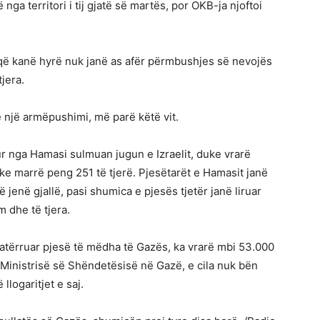
nga territori i tij gjatë së martës, por OKB-ja njoftoi
që kanë hyrë nuk janë as afër përmbushjes së nevojës
jera.
 një armëpushimi, më parë këtë vit.
ur nga Hamasi sulmuan jugun e Izraelit, duke vrarë
uke marrë peng 251 të tjerë. Pjesëtarët e Hamasit janë
jenë gjallë, pasi shumica e pjesës tjetër janë liruar
 dhe të tjera.
hkatërruar pjesë të mëdha të Gazës, ka vrarë mbi 53.000
s Ministrisë së Shëndetësisë në Gazë, e cila nuk bën
llogaritjet e saj.