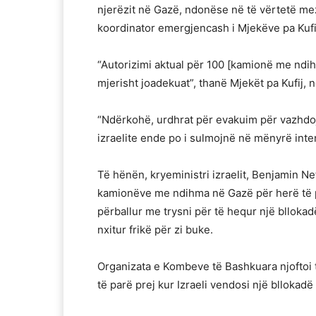
njerëzit në Gazë, ndonëse në të vërtetë mezi
koordinator emergjencash i Mjekëve pa Kufi
“Autorizimi aktual për 100 [kamionë me ndih
mjerisht joadekuat”, thanë Mjekët pa Kufij,
“Ndërkohë, urdhrat për evakuim për vazhdoj
izraelite ende po i sulmojnë në mënyrë inte
Të hënën, kryeministri izraelit, Benjamin Net
kamionëve me ndihma në Gazë për herë të p
përballur me trysni për të hequr një bllokadë
nxitur frikë për zi buke.
Organizata e Kombeve të Bashkuara njoftoi 
të parë prej kur Izraeli vendosi një bllokadë