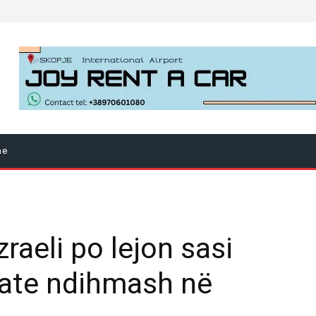
ne
zraeli po lejon sasi
uate ndihmash në