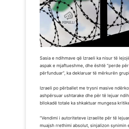
Sasia e ndihmave që Izraeli ka nisur të lejo
aspak e mjaftueshme, dhe është “perde për të
përfunduar”, ka deklaruar të mërkurën grupi
Izraeli po përballet me trysni masive ndërko
ashpërsuar ushtarake dhe për të lejuar ndi
bllokadë totale ka shkaktuar mungesa kritik
“Vendimi i autoriteteve izraelite për të lej
muajsh rrethimi absolut, sinjalizon synimin 