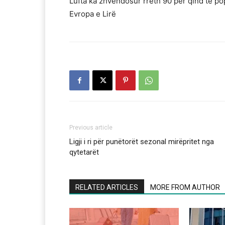
Lufta ka zhvendosur rreth 90 për qind të po
Evropa e Lirë
Previous article
Ligji i ri për punëtorët sezonal mirëpritet nga
qytetarët
RELATED ARTICLES
MORE FROM AUTHOR