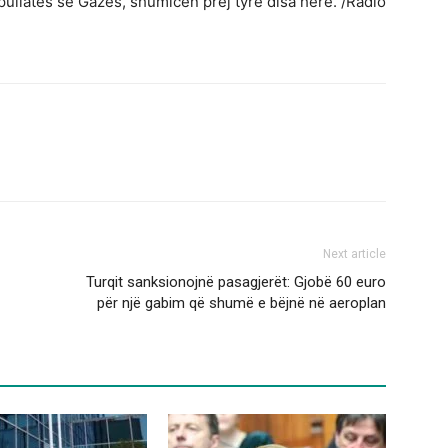
pullatës së Gazës, shumicën prej tyre disa herë. /Radio
Next article
Turqit sanksionojnë pasagjerët: Gjobë 60 euro
për një gabim që shumë e bëjnë në aeroplan