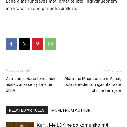
Edhe gjatë fundjavës moti pritet të jetë i ndryshueshëm
me vranësira dhe periudha diellore.
Previous article
Next article
Zemërimi i Barcelonës nuk
Alarm në Maqedoninë e Veriut,
ndalet, ankesë zyrtare në
policia evidenton gjashtë raste
UEFA!
dhu’ne familjare
RELATED ARTICLES
MORE FROM AUTHOR
Kurti: Me LDK-në po komunikojmë