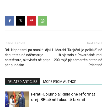
Previous article
Next article
Bdi: Nepotizmi pa maskë: djali i
Marshi “Drejtësi, jo politikë” në
deputetes në ndërmarrje
18-vjetorin e Pavarësisë, mbi
shtetërore, aktivistët në pritje
200 mijë pjesëmarrës priten në
për punësim
Prishtinë
RELATED ARTICLES
MORE FROM AUTHOR
Ferati-Columbia: Rinia dhe reformat
drejt BE-së në fokus të takimit