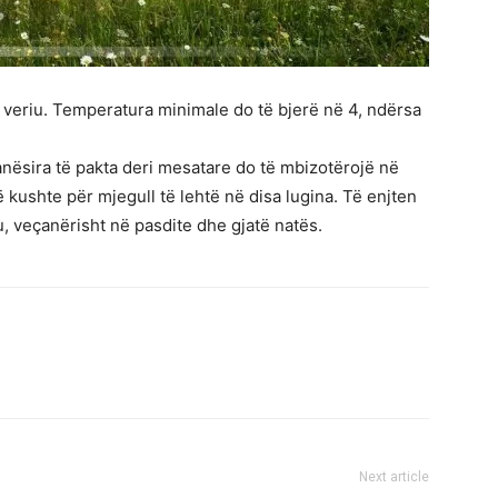
a veriu. Temperatura minimale do të bjerë në 4, ndërsa
anësira të pakta deri mesatare do të mbizotërojë në
ë kushte për mjegull të lehtë në disa lugina. Të enjten
, veçanërisht në pasdite dhe gjatë natës.
Next article