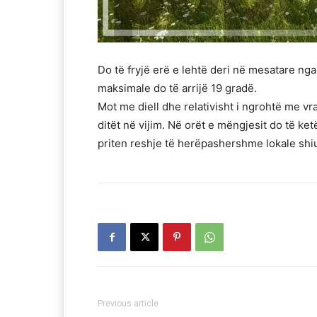
Do të fryjë erë e lehtë deri në mesatare ng
maksimale do të arrijë 19 gradë.
Mot me diell dhe relativisht i ngrohtë me vr
ditët në vijim. Në orët e mëngjesit do të ket
priten reshje të herëpashershme lokale shiu
Previous article