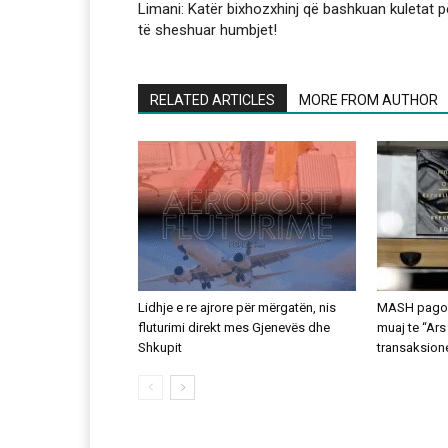
Limani: Katër bixhozxhinj që bashkuan kuletat p
të sheshuar humbjet!
RELATED ARTICLES
MORE FROM AUTHOR
Lidhje e re ajrore për mërgatën, nis
MASH pagoi 
fluturimi direkt mes Gjenevës dhe
muaj te “Ars
Shkupit
transaksion