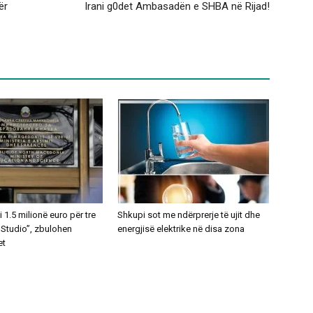
ër
Irani g0det Ambasadën e SHBA në Rijad!
1.5 milionë euro për tre
Shkupi sot me ndërprerje të ujit dhe
 Studio”, zbulohen
energjisë elektrike në disa zona
et