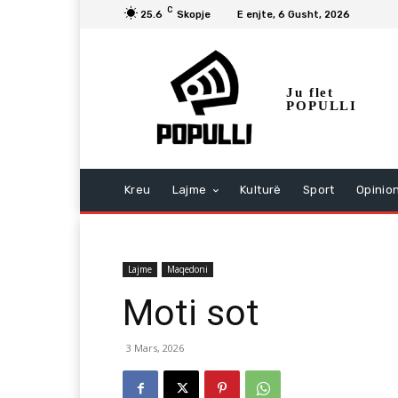
C
25.6
Skopje
E enjte, 6 Gusht, 2026
Ju flet
POPULLI
Kreu
Lajme
Kulturë
Sport
Opinio
Lajme
Maqedoni
Moti sot
3 Mars, 2026