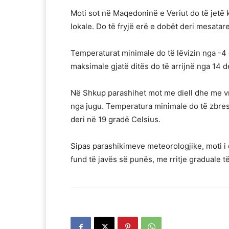
Moti sot në Maqedoninë e Veriut do të jetë k
lokale. Do të fryjë erë e dobët deri mesatare
Temperaturat minimale do të lëvizin nga -4 
maksimale gjatë ditës do të arrijnë nga 14 d
Në Shkup parashihet mot me diell dhe me vra
nga jugu. Temperatura minimale do të zbresë
deri në 19 gradë Celsius.
Sipas parashikimeve meteorologjike, moti i
fund të javës së punës, me rritje graduale t