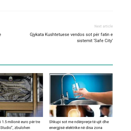
Next article
e
Gjykata Kushtetuese vendos sot për fatin e
sistemit ‘Safe City’
1.5 milionë euro për tre
Shkupi sot me ndërprerje të ujit dhe
 Studio”, zbulohen
energjisë elektrike në disa zona