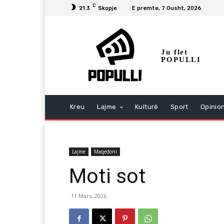
C
21.3
Skopje
E premte, 7 Gusht, 2026
Ju flet
POPULLI
Kreu
Lajme
Kulturë
Sport
Opinio
Lajme
Maqedoni
Moti sot
11 Mars, 2026