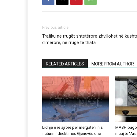
Previous article
Trafiku në rrugët shtetërore zhvillohet në kusht
dimërore, në rrugë të thata
RELATED ARTICLES
MORE FROM AUTHOR
Lidhje e re ajrore për mërgatën, nis
MASH pagoi 
fluturimi direkt mes Gjenevës dhe
muaj te “Ars