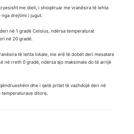
ryesisht me diell, i shoqëruar me vranësira të lehta
 nga drejtimi i jugut.
deri në 1 gradë Celsius, ndërsa temperaturat
eri në 20 gradë.
nësira të lehta lokale, me erë të dobët deri mesatare
 në rreth 0 gradë, ndërsa ajo maksimale do të arrijë
 qëndrueshëm dhe i qetë pritet të vazhdojë deri në
ë temperaturave ditore.