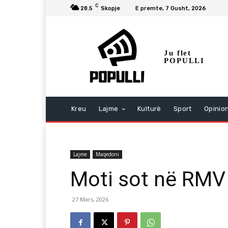
C
28.5
Skopje
E premte, 7 Gusht, 2026
Ju flet
POPULLI
Kreu
Lajme
Kulturë
Sport
Opinio
Lajme
Maqedoni
Moti sot në RMV
27 Mars, 2026