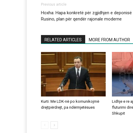
Previous article
Hoxha: Hapa konkretë për zgjidhjen e deponisë
Rusino, plan për qendër rajonale moderne
RELATED ARTICLES
MORE FROM AUTHOR
Kurti: Me LDK-në po komunikojmë
Lidhje e re 
drejtpërdrejt, pa ndërmjetësues
fluturimi di
Shkupit