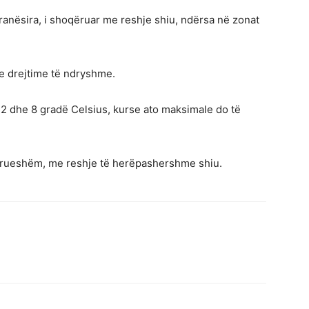
ranësira, i shoqëruar me reshje shiu, ndërsa në zonat
me drejtime të ndryshme.
2 dhe 8 gradë Celsius, kurse ato maksimale do të
ndrueshëm, me reshje të herëpashershme shiu.