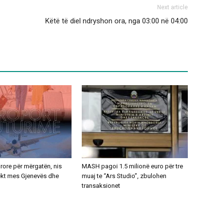
Next article
Këtë të diel ndryshon ora, nga 03:00 në 04:00
ajrore për mërgatën, nis
MASH pagoi 1.5 milionë euro për tre
rekt mes Gjenevës dhe
muaj te “Ars Studio”, zbulohen
transaksionet