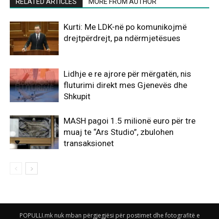
RELATED ARTICLES
MORE FROM AUTHOR
Kurti: Me LDK-në po komunikojmë
drejtpërdrejt, pa ndërmjetësues
Lidhje e re ajrore për mërgatën, nis
fluturimi direkt mes Gjenevës dhe
Shkupit
MASH pagoi 1.5 milionë euro për tre
muaj te “Ars Studio”, zbulohen
transaksionet
POPULLI.mk nuk mban përgjegjësi për postimet dhe fotografitë e