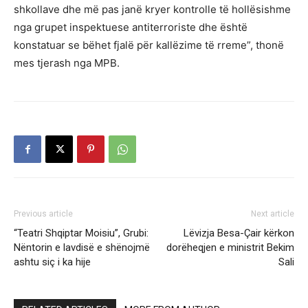
shkollave dhe më pas janë kryer kontrolle të hollësishme
nga grupet inspektuese antiterroriste dhe është
konstatuar se bëhet fjalë për kallëzime të rreme”, thonë
mes tjerash nga MPB.
Previous article
Next article
“Teatri Shqiptar Moisiu”, Grubi:
Lëvizja Besa-Çair kërkon
Nëntorin e lavdisë e shënojmë
dorëheqjen e ministrit Bekim
ashtu siç i ka hije
Sali