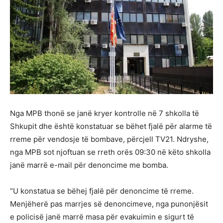
Nga MPB thonë se janë kryer kontrolle në 7 shkolla të
Shkupit dhe është konstatuar se bëhet fjalë për alarme të
rreme për vendosje të bombave, përcjell TV21. Ndryshe,
nga MPB sot njoftuan se rreth orës 09:30 në këto shkolla
janë marrë e-mail për denoncime me bomba.
“U konstatua se bëhej fjalë për denoncime të rreme.
Menjëherë pas marrjes së denoncimeve, nga punonjësit
e policisë janë marrë masa për evakuimin e sigurt të