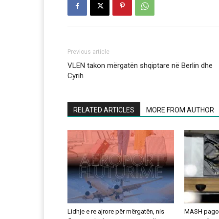
Previous article
VLEN takon mërgatën shqiptare në Berlin dhe
Cyrih
RELATED ARTICLES
MORE FROM AUTHOR
Lidhje e re ajrore për mërgatën, nis
MASH pagoi 