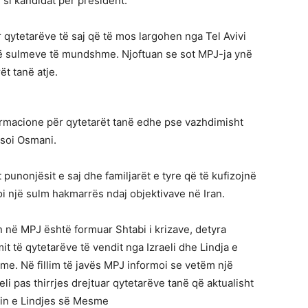
 si kandidat për president.
qytetarëve të saj që të mos largohen nga Tel Avivi
 të sulmeve të mundshme. Njoftuan se sot MPJ-ja ynë
ët tanë atje.
ormacione për qytetarët tanë edhe pse vazhdimisht
ksoi Osmani.
punonjësit e saj dhe familjarët e tyre që të kufizojnë
lloi një sulm hakmarrës ndaj objektivave në Iran.
ën në MPJ është formuar Shtabi i krizave, detyra
mit të qytetarëve të vendit nga Izraeli dhe Lindja e
. Në fillim të javës MPJ informoi se vetëm një
li pas thirrjes drejtuar qytetarëve tanë që aktualisht
in e Lindjes së Mesme