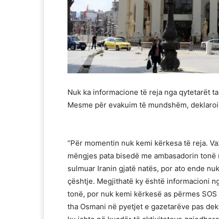
Nuk ka informacione të reja nga qytetarët t
Mesme për evakuim të mundshëm, deklaroi s
“Për momentin nuk kemi kërkesa të reja. Va
mëngjes pata bisedë me ambasadorin tonë në 
sulmuar Iranin gjatë natës, por ato ende nu
çështje. Megjithatë ky është informacioni 
tonë, por nuk kemi kërkesë as përmes SOS 
tha Osmani në pyetjet e gazetarëve pas de