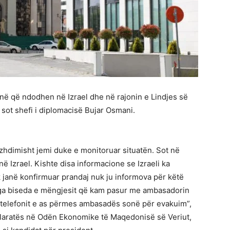
anë që ndodhen në Izrael dhe në rajonin e Lindjes së
ot shefi i diplomacisë Bujar Osmani.
zhdimisht jemi duke e monitoruar situatën. Sot në
Izrael. Kishte disa informacione se Izraeli ka
k janë konfirmuar prandaj nuk ju informova për këtë
nga biseda e mëngjesit që kam pasur me ambasadorin
telefonit e as përmes ambasadës sonë për evakuim”,
klaratës në Odën Ekonomike të Maqedonisë së Veriut,