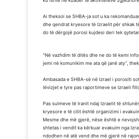
ku ishte në kuadër të aktiviteteve zgjedhore
Ai theksoi se SHBA-ja sot u ka rekomanduar 
dhe qendrat kryesore të Izraelit për shkak
do të dërgojë porosi kujdesi deri tek qytetar
“Në vazhdim të ditës dhe ne do të kemi inf
jemi në komunikim me ata që janë aty”, the
Ambasada e SHBA-së në Izrael i porositi sot 
lëvizjet e tyre pas raportimeve se Izraeli fi
Pas sulmeve të Iranit ndaj Izraelit të shtun
kryesore e të cilit është organizimi i evakui
Mesme dhe më gjerë, nëse është e nevojshme
shtetas i vendit ka kërkuar evakuim nga Izrae
ndodhen në atë vend dhe më gjerë në rajon