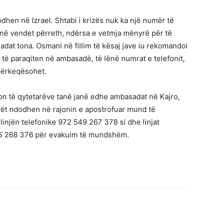
dhen në Izrael. Shtabi i krizës nuk ka një numër të
 në vendet përreth, ndërsa e vetmja mënyrë për të
sadat tona. Osmani në fillim të kësaj jave iu rekomandoi
të paraqiten në ambasadë, të lënë numrat e telefonit,
përkeqësohet.
n të qytetarëve tanë janë edhe ambasadat në Kajro,
cilët ndodhen në rajonin e apostrofuar mund të
injën telefonike 972 549 267 378 si dhe linjat
75 268 376 për evakuim të mundshëm.