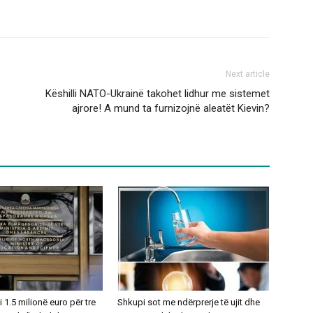
Next article
Këshilli NATO-Ukrainë takohet lidhur me sistemet
ajrore! A mund ta furnizojnë aleatët Kievin?
1.5 milionë euro për tre
Shkupi sot me ndërprerje të ujit dhe