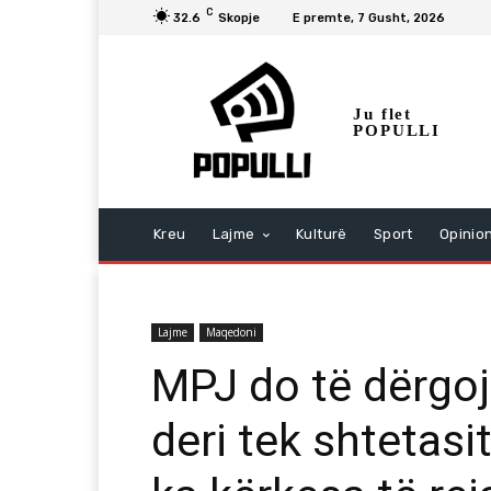
C
32.6
Skopje
E premte, 7 Gusht, 2026
Ju flet
POPULLI
Kreu
Lajme
Kulturë
Sport
Opinio
Lajme
Maqedoni
MPJ do të dërgoj
deri tek shtetasit