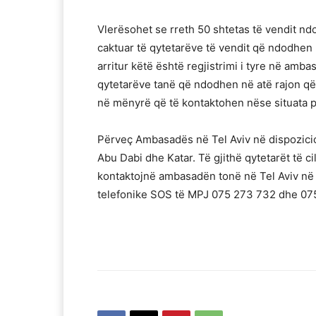
Vlerësohet se rreth 50 shtetas të vendit ndo
caktuar të qytetarëve të vendit që ndodhen
arritur këtë është regjistrimi i tyre në amba
qytetarëve tanë që ndodhen në atë rajon që 
në mënyrë që të kontaktohen nëse situata 
Përveç Ambasadës në Tel Aviv në dispozicio
Abu Dabi dhe Katar. Të gjithë qytetarët të 
kontaktojnë ambasadën tonë në Tel Aviv në l
telefonike SOS të MPJ 075 273 732 dhe 0