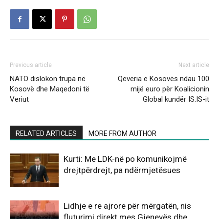
Previous article
Next article
NATO dislokon trupa në
Qeveria e Kosovës ndau 100
Kosovë dhe Maqedoni të
mijë euro për Koalicionin
Veriut
Global kundër IS:IS-it
RELATED ARTICLES
MORE FROM AUTHOR
Kurti: Me LDK-në po komunikojmë
drejtpërdrejt, pa ndërmjetësues
Lidhje e re ajrore për mërgatën, nis
fluturimi direkt mes Gjenevës dhe