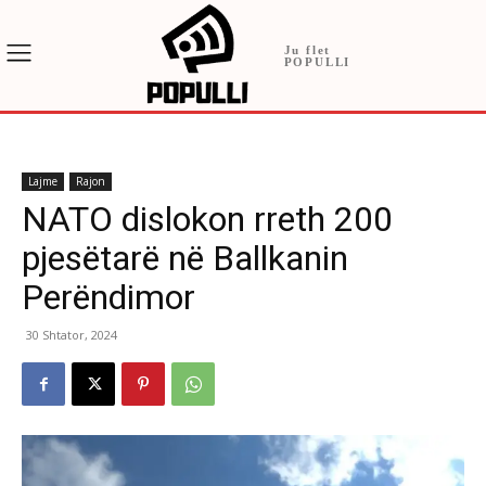
Ju flet
POPULLI
Lajme
Rajon
NATO dislokon rreth 200
pjesëtarë në Ballkanin
Perëndimor
30 Shtator, 2024