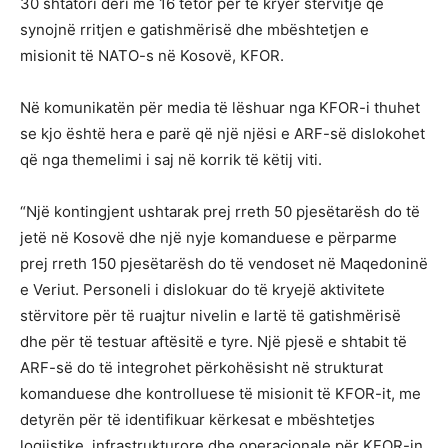
30 shtatori deri më 16 tetor për të kryer stërvitje që
synojnë rritjen e gatishmërisë dhe mbështetjen e
misionit të NATO-s në Kosovë, KFOR.
Në komunikatën për media të lëshuar nga KFOR-i thuhet
se kjo është hera e parë që një njësi e ARF-së dislokohet
që nga themelimi i saj në korrik të këtij viti.
“Një kontingjent ushtarak prej rreth 50 pjesëtarësh do të
jetë në Kosovë dhe një nyje komanduese e përparme
prej rreth 150 pjesëtarësh do të vendoset në Maqedoninë
e Veriut. Personeli i dislokuar do të kryejë aktivitete
stërvitore për të ruajtur nivelin e lartë të gatishmërisë
dhe për të testuar aftësitë e tyre. Një pjesë e shtabit të
ARF-së do të integrohet përkohësisht në strukturat
komanduese dhe kontrolluese të misionit të KFOR-it, me
detyrën për të identifikuar kërkesat e mbështetjes
logjistike, infrastrukturore dhe operacionale për KFOR-in,