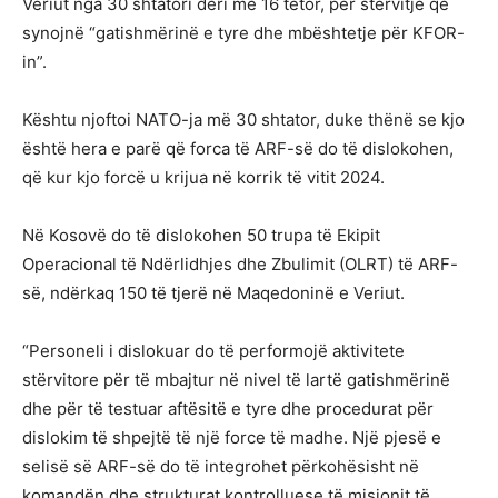
Veriut nga 30 shtatori deri më 16 tetor, për stërvitje që
synojnë “gatishmërinë e tyre dhe mbështetje për KFOR-
in”.
Kështu njoftoi NATO-ja më 30 shtator, duke thënë se kjo
është hera e parë që forca të ARF-së do të dislokohen,
që kur kjo forcë u krijua në korrik të vitit 2024.
Në Kosovë do të dislokohen 50 trupa të Ekipit
Operacional të Ndërlidhjes dhe Zbulimit (OLRT) të ARF-
së, ndërkaq 150 të tjerë në Maqedoninë e Veriut.
“Personeli i dislokuar do të performojë aktivitete
stërvitore për të mbajtur në nivel të lartë gatishmërinë
dhe për të testuar aftësitë e tyre dhe procedurat për
dislokim të shpejtë të një force të madhe. Një pjesë e
selisë së ARF-së do të integrohet përkohësisht në
komandën dhe strukturat kontrolluese të misionit të