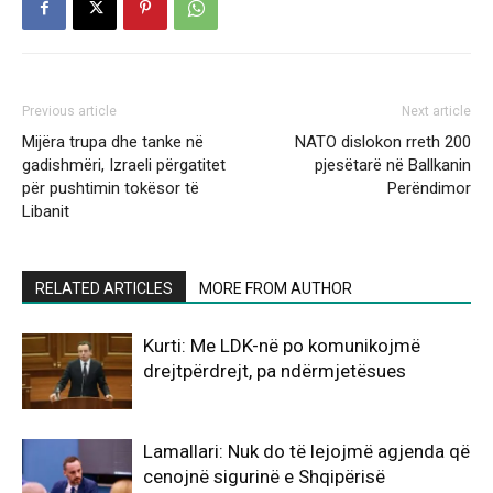
Previous article
Next article
Mijëra trupa dhe tanke në
NATO dislokon rreth 200
gadishmëri, Izraeli përgatitet
pjesëtarë në Ballkanin
për pushtimin tokësor të
Perëndimor
Libanit
RELATED ARTICLES
MORE FROM AUTHOR
Kurti: Me LDK-në po komunikojmë
drejtpërdrejt, pa ndërmjetësues
Lamallari: Nuk do të lejojmë agjenda që
cenojnë sigurinë e Shqipërisë