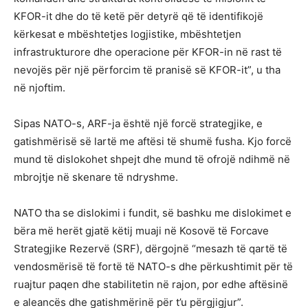
KFOR-it dhe do të ketë për detyrë që të identifikojë
kërkesat e mbështetjes logjistike, mbështetjen
infrastrukturore dhe operacione për KFOR-in në rast të
nevojës për një përforcim të pranisë së KFOR-it”, u tha
në njoftim.
Sipas NATO-s, ARF-ja është një forcë strategjike, e
gatishmërisë së lartë me aftësi të shumë fusha. Kjo forcë
mund të dislokohet shpejt dhe mund të ofrojë ndihmë në
mbrojtje në skenare të ndryshme.
NATO tha se dislokimi i fundit, së bashku me dislokimet e
bëra më herët gjatë këtij muaji në Kosovë të Forcave
Strategjike Rezervë (SRF), dërgojnë “mesazh të qartë të
vendosmërisë të fortë të NATO-s dhe përkushtimit për të
ruajtur paqen dhe stabilitetin në rajon, por edhe aftësinë
e aleancës dhe gatishmërinë për t’u përgjigjur”.