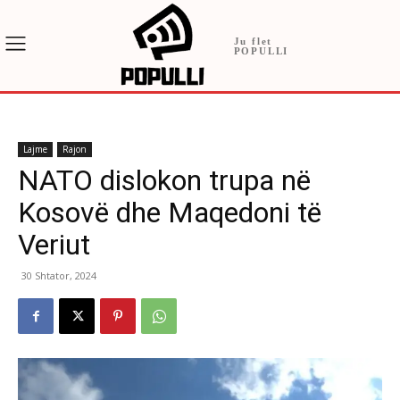
Ju flet
POPULLI
Lajme
Rajon
NATO dislokon trupa në
Kosovë dhe Maqedoni të
Veriut
30 Shtator, 2024