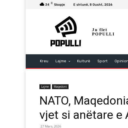
C
34
Skopje
E shtunë, 8 Gusht, 2026
Ju flet
POPULLI
Kreu
Lajme
Kulturë
Sport
Opinio
Lajme
Maqedoni
NATO, Maqedonia
vjet si anëtare e
27 Mars, 2026