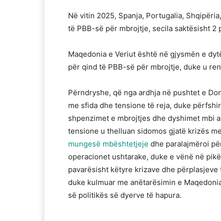
Në vitin 2025, Spanja, Portugalia, Shqipëri
të PBB-së për mbrojtje, secila saktësisht 2 
Maqedonia e Veriut është në gjysmën e dytë
për qind të PBB-së për mbrojtje, duke u ren
Përndryshe, që nga ardhja në pushtet e
Don
me sfida dhe tensione të reja, duke përfshi
shpenzimet e mbrojtjes dhe dyshimet mbi a
tensione u thelluan sidomos gjatë krizës m
mungesë mbështetjeje
dhe paralajmëroi për
operacionet ushtarake, duke e vënë në pikë
pavarësisht këtyre krizave dhe përplasjeve t
duke kulmuar me anëtarësimin e
Maqedonia
së politikës së dyerve të hapura.