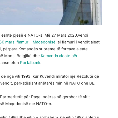
që është pjesë e NATO-s. Më 27 Mars 2020,vendi
30 mars, flamuri i Maqedonisë
, si flamuri i vendit aleat
, përpara Komandës supreme të forcave aleate
në Mons, Belgjikë dhe
Komanda aleate për
 transmeton
Portalb.mk
.
 që nga viti 1993, kur Kuvendi miratoi një Rezolutë që
të vendit, përkatësisht anëtarësimin në NATO dhe BE.
Partneritetit për Paqe, ndërsa në qershor të vitit
ës së Maqedonisë me NATO-n.
tin 1996 dhe vitin e ardhshëm, në vitin 1997, shteti u