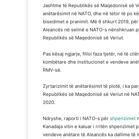
Jashtme të Republikës së Maqedonisë së Ver
anëtarësimit në NATO, dhe në tetor të po kët
bisedimet e pranimit. Më 6 shkurt 2019, pë
Aleancës në selinë e NATO-s nënshkruan pro
Republikës së Maqedonisë së Veriut.
Pas kësaj ngjarje, filloi faza tjetër, në të ci
kombëtare dhe institucionet e vendeve anëta
RMV-së.
Zyrtarizimit të anëtarësimit të plotë, i ka pa
Republikës së Maqedonisë së Veriut në NA
2020.
Ndryshe, raporti i NATO-s për
shpenzimet
n
Kanadaja vitin e kaluar i rritën shpenzimet 
vendeve anëtare të Aleancës ka dallime të