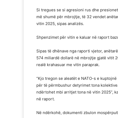
Si tregues se si agresioni rus dhe presione
më shumë për mbrojtje, të 32 vendet anëtar
vitin 2025, sipas analizës.
Shpenzimet për vitin e kaluar në raport ba
Sipas të dhënave nga raporti vjetor, anëtar
574 miliardë dollarë në mbrojtje gjatë vitit 
realë krahasuar me vitin paraprak.
“Kjo tregon se aleatët e NATO-s e kuptojnë 
për të përmbushur detyrimet tona kolektive.
ndërtohet mbi arritjet tona në vitin 2025”, 
në raport.
Në ndërkohë, dokumenti zbulon mospërputh