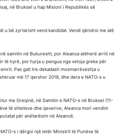
aj, në Bruksel u hap Misioni i Republikës së
ndi u bë zyrtarisht vend kandidat. Vendi qëndroi me atë
në samitin në Bukuresht, por Aleanca atëherë arriti në
ër të hyrë, por hyrja u pengua nga vetoja greke për
 emrit. Pas gati tre dekadash mosmarrëveshja u
shkruar më 17 qershor 2018, dhe dera e NATO-s u
itur me Greqinë, në Samitin e NATO-s në Bruksel (11-
rerëve të shteteve dhe qeverive, Aleanca mori vendim
gociatat për anëtarësim në Aleancë.
NATO-s i dërgoi një letër Ministrit të Punëve të