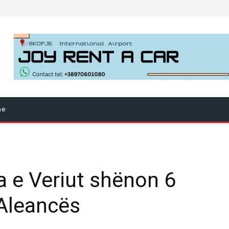
ne
 e Veriut shënon 6
 Aleancës