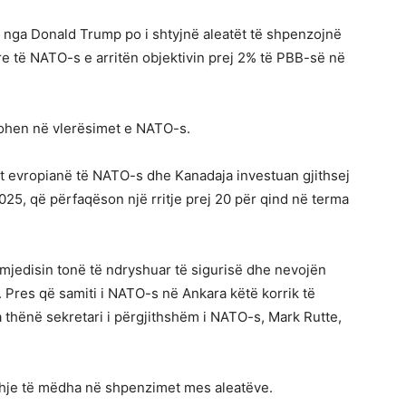
t nga Donald Trump po i shtyjnë aleatët të shpenzojnë
e të NATO-s e arritën objektivin prej 2% të PBB-së në
zohen në vlerësimet e NATO-s.
ët evropianë të NATO-s dhe Kanadaja investuan gjithsej
2025, që përfaqëson një rritje prej 20 për qind në terma
mjedisin tonë të ndryshuar të sigurisë dhe nevojën
 Pres që samiti i NATO-s në Ankara këtë korrik të
ka thënë sekretari i përgjithshëm i NATO-s, Mark Rutte,
je të mëdha në shpenzimet mes aleatëve.