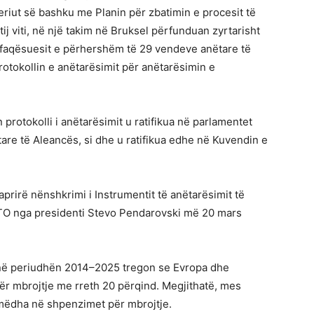
iut së bashku me Planin për zbatimin e procesit të
ij viti, në një takim në Bruksel përfunduan zyrtarisht
rfaqësuesit e përhershëm të 29 vendeve anëtare të
tokollin e anëtarësimit për anëtarësimin e
lën protokolli i anëtarësimit u ratifikua në parlamentet
re të Aleancës, si dhe u ratifikua edhe në Kuvendin e
raprirë nënshkrimi i Instrumentit të anëtarësimit të
TO nga presidenti Stevo Pendarovski më 20 mars
ë periudhën 2014–2025 tregon se Evropa dhe
për mbrojtje me rreth 20 përqind. Megjithatë, mes
 mëdha në shpenzimet për mbrojtje.