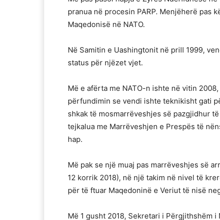
pranua në procesin PARP. Menjëherë pas kës
Maqedonisë në NATO.
Në Samitin e Uashingtonit në prill 1999, ve
status për njëzet vjet.
Më e afërta me NATO-n ishte në vitin 2008, 
përfundimin se vendi ishte teknikisht gati p
shkak të mosmarrëveshjes së pazgjidhur të
tejkalua me Marrëveshjen e Prespës të nën
hap.
Më pak se një muaj pas marrëveshjes së arr
12 korrik 2018), në një takim në nivel të k
për të ftuar Maqedoninë e Veriut të nisë ne
Më 1 gusht 2018, Sekretari i Përgjithshëm i 