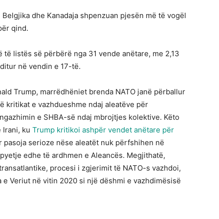
a, Belgjika dhe Kanadaja shpenzuan pjesën më të vogël
për qind.
 të listës së përbërë nga 31 vende anëtare, me 2,13
ditur në vendin e 17-të.
ald Trump
, marrëdhëniet brenda
NATO
janë përballur
rë kritikat e vazhdueshme ndaj aleatëve për
ngazhimin e SHBA-së ndaj mbrojtjes kolektive. Këto
e
Irani
, ku
Trump kritikoi ashpër vendet anëtare për
 pasoja serioze nëse aleatët nuk përfshihen në
pyetje edhe të ardhmen e Aleancës. Megjithatë,
ransatlantike, procesi i zgjerimit të NATO-s vazhdoi,
 e Veriut
në vitin 2020 si një dëshmi e vazhdimësisë