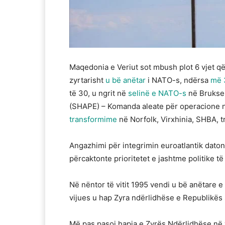
Maqedonia e Veriut sot mbush plot 6 vjet 
zyrtarisht
u bë anëtar
i NATO-s, ndërsa
më 
të 30, u ngrit në
selinë e NATO-s
në Bruksel
(SHAPE) – Komanda aleate për operacione 
transformime
në Norfolk, Virxhinia, SHBA,
Angazhimi për integrimin euroatlantik daton
përcaktonte prioritetet e jashtme politike 
Në nëntor të vitit 1995 vendi u bë anëtare e 
vijues u hap Zyra ndërlidhëse e Republik
Më pas pasoi hapja e Zyrës Ndërlidhëse në vi