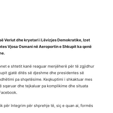
ë Veriut dhe kryetari i Lëvizjes Demokratike, Izet
entes Vjosa Osmani në Aeroportin e Shkupit ka qenë
me.
cionet e shtetit kanë reaguar menjëherë për të zgjidhur
upit gjatë ditës së djeshme dhe presidentes së
dhëtimi pa shqetësime. Keqkuptimi i shkaktuar mes
ë sqaruar dhe tejkaluar pa komplikime dhe situata
 Facebook.
k për Integrim për shprehje të, siç e quan ai, formës