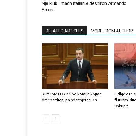
Një klub i madh italian e dëshiron Armando
Brojën
RELATED ARTICLES
MORE FROM AUTHOR
Kurti: Me LDK-në po komunikojmë
Lidhje e re 
drejtpërdrejt, pa ndërmjetësues
fluturimi di
Shkupit