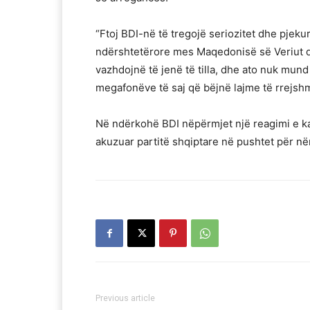
“Ftoj BDI-në të tregojë seriozitet dhe pjekuri
ndërshtetërore mes Maqedonisë së Veriut 
vazhdojnë të jenë të tilla, dhe ato nuk mund t
megafonëve të saj që bëjnë lajme të rrejshm
Në ndërkohë BDI nëpërmjet një reagimi e ka
akuzuar partitë shqiptare në pushtet për 
Previous article