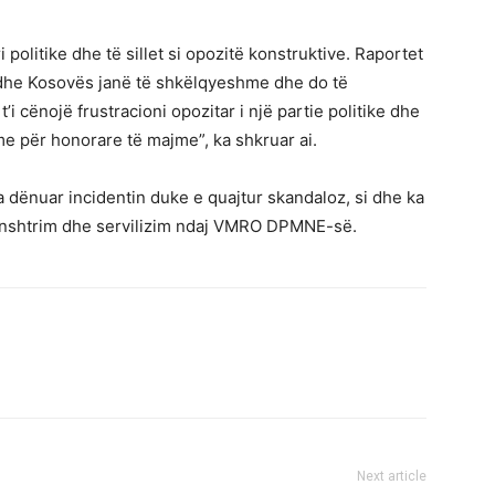
 politike dhe të sillet si opozitë konstruktive. Raportet
dhe Kosovës janë të shkëlqyeshme dhe do të
’i cënojë frustracioni opozitar i një partie politike dhe
e për honorare të majme”, ka shkruar ai.
 dënuar incidentin duke e quajtur skandaloz, si dhe ka
nënshtrim dhe servilizim ndaj VMRO DPMNE-së.
Next article