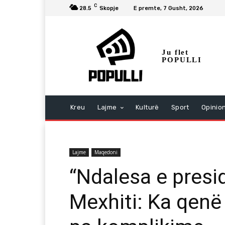
C
28.5
Skopje
E premte, 7 Gusht, 2026
Ju flet
POPULLI
Kreu
Lajme
Kulturë
Sport
Opinio
Lajme
Maqedoni
“Ndalesa e presi
Mexhiti: Ka qenë