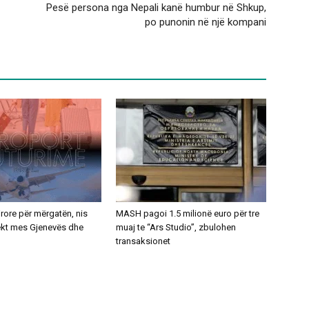
Pesë persona nga Nepali kanë humbur në Shkup,
po punonin në një kompani
ajrore për mërgatën, nis
MASH pagoi 1.5 milionë euro për tre
rekt mes Gjenevës dhe
muaj te “Ars Studio”, zbulohen
transaksionet