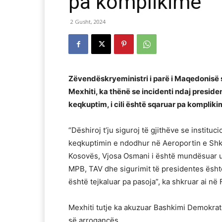
pa komplikime
2 Gusht, 2024
Zëvendëskryeministri i parë i Maqedonisë s
Mexhiti, ka thënë se incidenti ndaj presid
keqkuptim, i cili është sqaruar pa kompliki
“Dëshiroj t’ju siguroj të gjithëve se institu
keqkuptimin e ndodhur në Aeroportin e Shk
Kosovës, Vjosa Osmani i është mundësuar u
MPB, TAV dhe sigurimit të presidentes ësht
është tejkaluar pa pasoja”, ka shkruar ai në
Mexhiti tutje ka akuzuar Bashkimi Demokrati
së arrogancës.