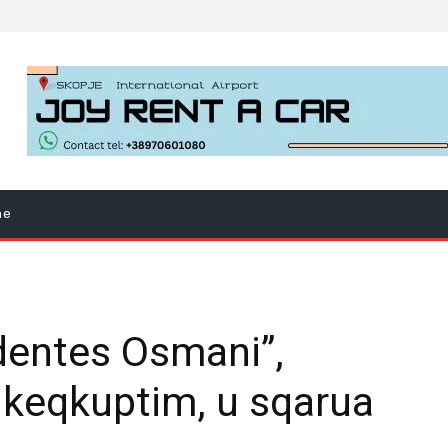
ne
dentes Osmani”,
 keqkuptim, u sqarua