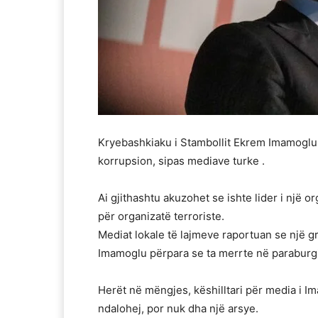
Kryebashkiaku i Stambollit Ekrem Imamoglu 
korrupsion, sipas mediave turke .
Ai gjithashtu akuzohet se ishte lider i një
për organizatë terroriste.
Mediat lokale të lajmeve raportuan se një gr
Imamoglu përpara se ta merrte në paraburg
Herët në mëngjes, këshilltari për media i I
ndalohej, por nuk dha një arsye.