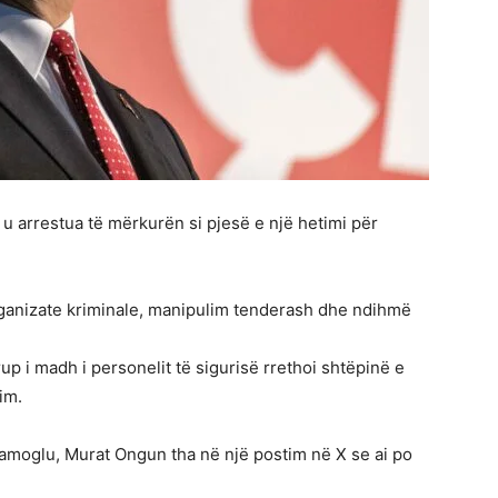
u arrestua të mërkurën si pjesë e një hetimi për
 organizate kriminale, manipulim tenderash dhe ndihmë
up i madh i personelit të sigurisë rrethoi shtëpinë e
im.
mamoglu, Murat Ongun tha në një postim në X se ai po