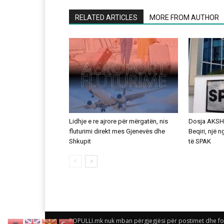
RELATED ARTICLES
MORE FROM AUTHOR
Lidhje e re ajrore për mërgatën, nis
Dosja AKSHI
fluturimi direkt mes Gjenevës dhe
Beqiri, një 
Shkupit
të SPAK
POPULLI.mk nuk mban përgjegjësi për postimet dhe foto