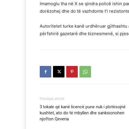
Imamoglu tha në X se qindra policë ishin par
dorëzohej dhe do të vazhdonte t’i rezistonte
Autoritetet turke kanë urdhëruar gjithashtu 
përfshirë gazetarë dhe biznesmenë, si pjesë 
Previous article
3 lokale që kanë licencë pune nuk i plotësojnë
kushtet, ato do të mbyllen dhe sanksionohen
njofton Qeveria