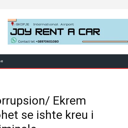
ne
orrupsion/ Ekrem
et se ishte kreu i