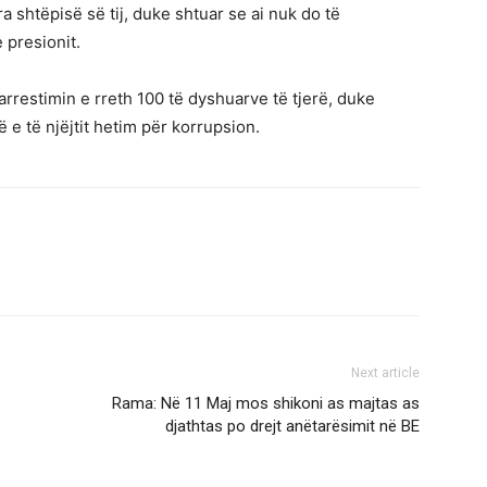
a shtëpisë së tij, duke shtuar se ai nuk do të
 presionit.
arrestimin e rreth 100 të dyshuarve të tjerë, duke
e të njëjtit hetim për korrupsion.
Next article
Rama: Në 11 Maj mos shikoni as majtas as
djathtas po drejt anëtarësimit në BE