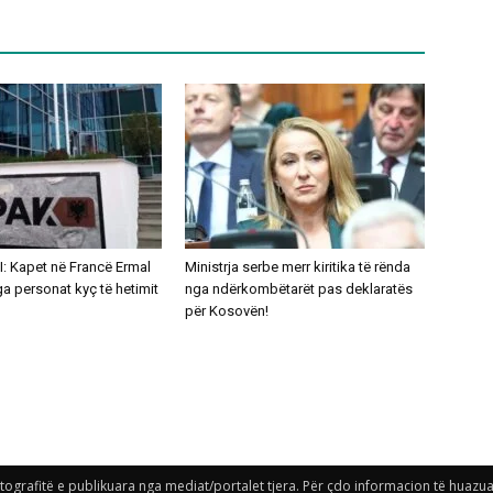
: Kapet në Francë Ermal
Ministrja serbe merr kiritika të rënda
nga personat kyç të hetimit
nga ndërkombëtarët pas deklaratës
për Kosovën!
grafitë e publikuara nga mediat/portalet tjera. Për çdo informacion të huazuar