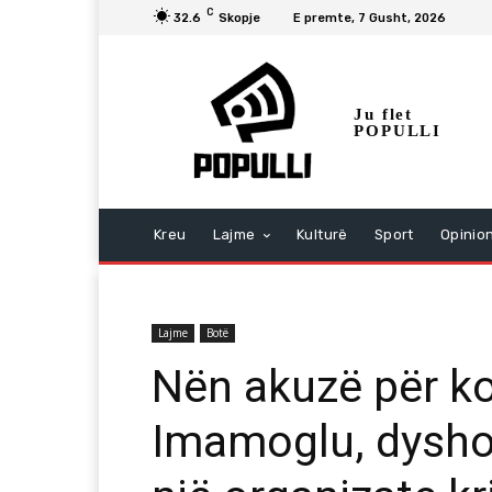
C
32.6
Skopje
E premte, 7 Gusht, 2026
Ju flet
POPULLI
Kreu
Lajme
Kulturë
Sport
Opinio
Lajme
Botë
Nën akuzë për k
Imamoglu, dyshoh