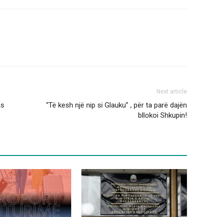
Next article
as
“Të kesh një nip si Glauku” , për ta parë dajën
bllokoi Shkupin!