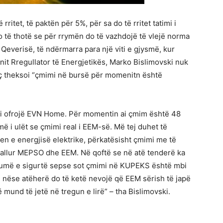
 rritet, të paktën për 5%, për sa do të rritet tatimi i
 do të thotë se për rrymën do të vazhdojë të vlejë norma
 Qeverisë, të ndërmarra para një viti e gjysmë, kur
onit Rregullator të Energjetikës, Marko Bislimovski nuk
siç theksoi “çmimi në bursë për momenitn është
t’i ofrojë EVN Home. Për momentin ai çmim është 48
 i ulët se çmimi real i EEM-së. Më tej duhet të
n e energjisë elektrike, përkatësisht çmimi me të
hpallur MEPSO dhe EEM. Në qoftë se në atë tenderë ka
shumë e sigurtë sepse sot çmimi në KUPEKS është mbi
 nëse atëherë do të ketë nevojë që EEM sërish të japë
mund të jetë në tregun e lirë” – tha Bislimovski.