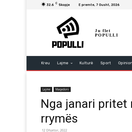
C
32.6
Skopje
E premte, 7 Gusht, 2026
Ju flet
POPULLI
Kreu
Lajme
Kulturë
Sport
Opinio
Lajme
Maqedoni
Nga janari pritet 
rrymës
12 Dhjetor, 2022