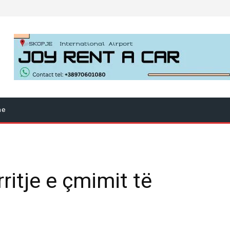
ne
rritje e çmimit të