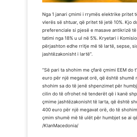
Nga 1 janari çmimi i rrymës elektrike pritet të
vlerës së shtuar, që pritet të jetë 10%. Kjo
preferenciale si pjesë e masave antikrizë të
tatimi nga 18% u ul në 5%. Kryetari i Komisi
përjashton edhe rritje më të lartë, sepse, 
jashtëzakonisht i lartë”.
“Së pari ta shohim me çfarë çmimi EEM do 
euro për një megavat orë, që është shumë më
shohim sa do të jenë shpenzimet për humbje
cilin do të ofrohet në tenderët që i kanë s
çmime jashtëzakonisht të larta, që është 
400 euro për një megavat orë, do të shohim
çmim shumë më të ulët për humbjet se ai që 
/KlanMacedonia/