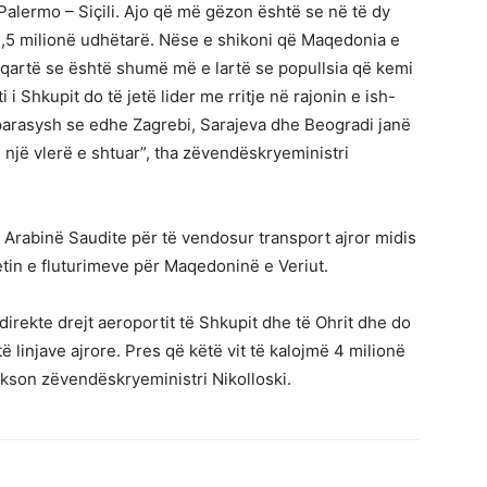
 Palermo – Siçili. Ajo që më gëzon është se në të dy
 3,5 milionë udhëtarë. Nëse e shikoni që Maqedonia e
e qartë se është shumë më e lartë se popullsia që kemi
i Shkupit do të jetë lider me rritje në rajonin e ish-
 parasysh se edhe Zagrebi, Sarajeva dhe Beogradi janë
një vlerë e shtuar”, tha zëvendëskryeministri
e Arabinë Saudite për të vendosur transport ajror midis
etin e fluturimeve për Maqedoninë e Veriut.
direkte drejt aeroportit të Shkupit dhe të Ohrit dhe do
ë linjave ajrore. Pres që këtë vit të kalojmë 4 milionë
hekson zëvendëskryeministri Nikolloski.