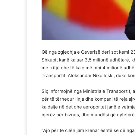
Që nga zgjedhja e Qeverisë deri sot kemi 23 
Shkupit kanë kaluar 3,5 milionë udhëtarë, kët
me rritje dhe të kalojmë mbi 4 milionë udhë
Transportit, Aleksandar Nikolloski, duke kom
Siç informojnë nga Ministria e Transportit, a
për të tërhequr linja dhe kompani të reja a
ka dalje në det dhe aeroportet janë e vetm
njerëz për biznes, dhe mundësi që qytetarë
“Ajo për të cilën jam krenar është se që nga 