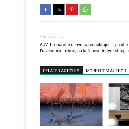
Previous article
AUV: Pronarët e qenve ta respektojnë ligjin dhe
t’u vendosin mikroçipa kafshëve të tyre shtëpi
RELATED ARTICLES
MORE FROM AUTHOR