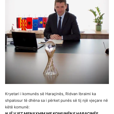
Kryetari i komunës së Haraçinës, Ridvan Ibraimi ka
shpalosur të dhëna sa i përket punës së tij një vjeçare në
këtë komunë:
NJË VJET MENAXHIM ME KOMUNËN E HARAÇINËS