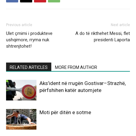
Previous article
Next article
Ulet çmimi i produkteve
A do të rikthehet Messi, flet
ushqimore, rryma nuk
presidenti Laporta
shtrenjtohet!
RELATED ARTICLES
MORE FROM AUTHOR
Aks’ident në rrugën Gostivar–Strazhë,
përfshihen katër automjete
Moti për ditën e sotme