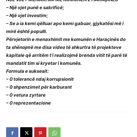
– Një vjet punë e sakrificë;
– Një vjet investim;
– Se a ia kemi qëlluar apo kemi gabuar, gjykatësi më i
mirë është populli.
Përvjetorin e menaxhimit me komunën e Haraçinës do
ta shënojmë me disa video të shkurtra të projekteve
kapitale që arritëm t’i realizojmë brenda vitit të parë të
mandatit tim si kryetar i komunës.
Formula e suksesit:
– 0 tolerancë ndaj korrupsionit
– 0 shpenzimet për karburant
– 0 vetura zyrtare
– 0 reprezentacione