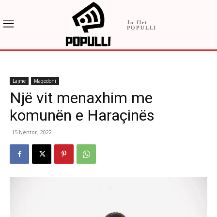
Ju flet
POPULLI
Lajme
Maqedoni
Një vit menaxhim me
komunën e Haraçinës
15 Nëntor, 2022