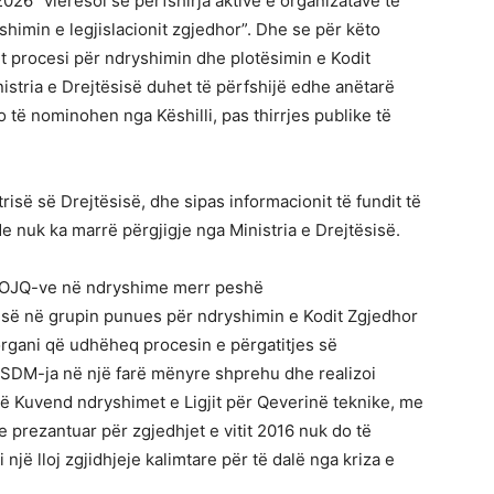
26 “vlerësoi se përfshirja aktive e organizatave të
himin e legjislacionit zgjedhor”. Dhe se për këto
t procesi për ndryshimin dhe plotësimin e Kodit
istria e Drejtësisë duhet të përfshijë edhe anëtarë
do të nominohen nga Këshilli, pas thirrjes publike të
trisë së Drejtësisë, dhe sipas informacionit të fundit të
e nuk ka marrë përgjigje nga Ministria e Drejtësisë.
 OJQ-ve në ndryshime merr peshë
së në grupin punues për ndryshimin e Kodit Zgjedhor
 organi që udhëheq procesin e përgatitjes së
SDM-ja në një farë mënyre shprehu dhe realizoi
ë Kuvend ndryshimet e Ligjit për Qeverinë teknike, me
e prezantuar për zgjedhjet e vitit 2016 nuk do të
jë lloj zgjidhjeje kalimtare për të dalë nga kriza e