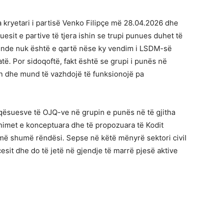
 kryetari i partisë Venko Filipçe më 28.04.2026 dhe
esit e partive të tjera ishin se trupi punues duhet të
ende nuk është e qartë nëse ky vendim i LSDM-së
të. Por sidoqoftë, fakt është se grupi i punës në
on dhe mund të vazhdojë të funksionojë pa
faqësuesve të OJQ-ve në grupin e punës në të gjitha
shimet e konceptuara dhe të propozuara të Kodit
më shumë rëndësi. Sepse në këtë mënyrë sektori civil
rocesit dhe do të jetë në gjendje të marrë pjesë aktive