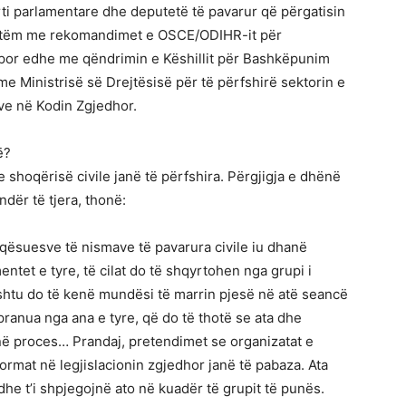
ti parlamentare dhe deputetë të pavarur që përgatisin
vetëm me rekomandimet e OSCE/ODIHR-it për
, por edhe me qëndrimin e Këshillit për Bashkëpunim
ime Ministrisë së Drejtësisë për të përfshirë sektorin e
ve në Kodin Zgjedhor.
ë?
e shoqërisë civile janë të përfshira. Përgjigja e dhënë
ndër të tjera, thonë:
aqësuesve të nismave të pavarura civile iu dhanë
et e tyre, të cilat do të shqyrtohen nga grupi i
ashtu do të kenë mundësi të marrin pjesë në atë seancë
pranua nga ana e tyre, që do të thotë se ata dhe
në proces… Prandaj, pretendimet se organizatat e
format në legjislacionin zgjedhor janë të pabaza. Ata
dhe t’i shpjegojnë ato në kuadër të grupit të punës.