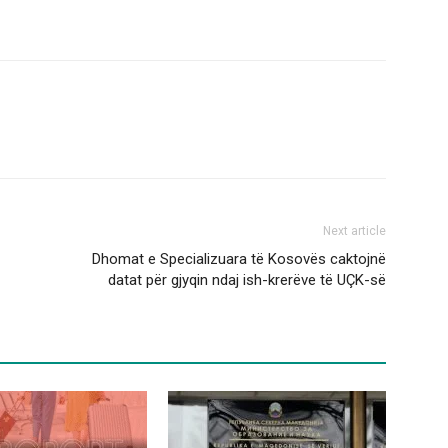
Next article
Dhomat e Specializuara të Kosovës caktojnë
datat për gjyqin ndaj ish-krerëve të UÇK-së