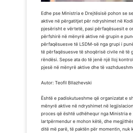
Edhe pse Ministria e Drejtësisë pohon se sek
aktive në përgatitjet për ndryshimet në Kod
pjesërisht e vërtetë, pasi përfaqësuesit e o
përfshirë në mënyrë aktive në grupin e punë
përfaqësuesve të LSDM-së nga grupi i punë
të përfaqësuesve të shoqërisë civile në të
rëndësi. Sepse ata do të jenë një lloj kontro
pjesë në mënyrë aktive dhe të vazhdueshme
Autor: Teofil Bllazhevski
Është e padiskutueshme që organizatat e sho
mënyrë aktive në ndryshimet në legjislacion
proces që është udhëhequr nga Ministria e 
lartpërmendur e mohon këtë, dhe megjithëse
ditë më parë, të paktën për momentin, nuk k