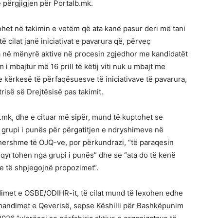
ë përgjigjen për Portalb.mk.
zohet në takimin e vetëm që ata kanë pasur deri më tani
të cilat janë iniciativat e pavarura që, përveç
hira në mënyrë aktive në procesin zgjedhor me kandidatët
 i mbajtur më 16 prill të këtij viti nuk u mbajt me
me kërkesë të përfaqësuesve të iniciativave të pavarura,
risë së Drejtësisë pas takimit.
.mk, dhe e cituar më sipër, mund të kuptohet se
ë grupi i punës për përgatitjen e ndryshimeve në
ërhershme të OJQ-ve, por përkundrazi, “të paraqesin
qyrtohen nga grupi i punës” dhe se “ata do të kenë
e të shpjegojnë propozimet“.
met e OSBE/ODIHR-it, të cilat mund të lexohen edhe
omandimet e Qeverisë, sepse Këshilli për Bashkëpunim