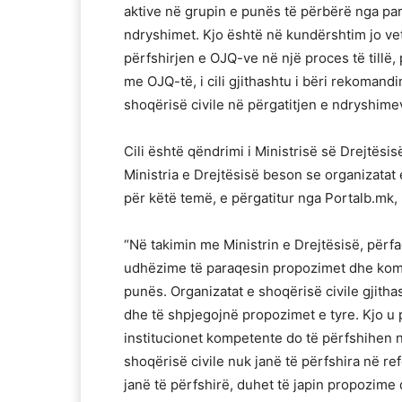
aktive në grupin e punës të përbërë nga par
ndryshimet. Kjo është në kundërshtim jo 
përfshirjen e OJQ-ve në një proces të tillë
me OJQ-të, i cili gjithashtu i bëri rekomand
shoqërisë civile në përgatitjen e ndryshime
Cili është qëndrimi i Ministrisë së Drejtësis
Ministria e Drejtësisë beson se organizatat 
për këtë temë, e përgatitur nga Portalb.mk, 
“Në takimin me Ministrin e Drejtësisë, përf
udhëzime të paraqesin propozimet dhe koment
punës. Organizatat e shoqërisë civile gjith
dhe të shpjegojnë propozimet e tyre. Kjo u 
institucionet kompetente do të përfshihen 
shoqërisë civile nuk janë të përfshira në re
janë të përfshirë, duhet të japin propozime 