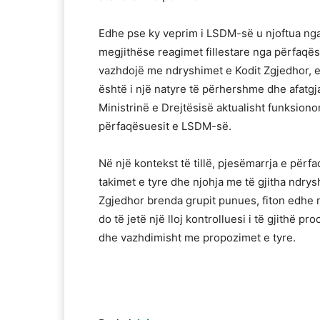
Edhe pse ky veprim i LSDM-së u njoftua nga
megjithëse reagimet fillestare nga përfaqësu
vazhdojë me ndryshimet e Kodit Zgjedhor, 
është i një natyre të përhershme dhe afatgja
Ministrinë e Drejtësisë aktualisht funksion
përfaqësuesit e LSDM-së.
Në një kontekst të tillë, pjesëmarrja e për
takimet e tyre dhe njohja me të gjitha ndry
Zgjedhor brenda grupit punues, fiton edhe 
do të jetë një lloj kontrolluesi i të gjithë p
dhe vazhdimisht me propozimet e tyre.