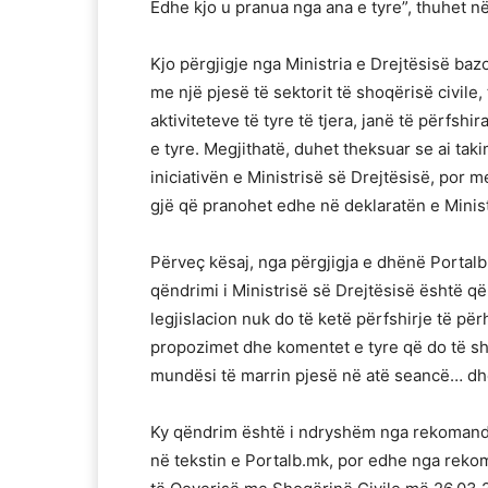
Edhe kjo u pranua nga ana e tyre”, thuhet n
Kjo përgjigje nga Ministria e Drejtësisë ba
me një pjesë të sektorit të shoqërisë civile, 
aktiviteteve të tyre të tjera, janë të përfs
e tyre. Megjithatë, duhet theksuar se ai takim
iniciativën e Ministrisë së Drejtësisë, por 
gjë që pranohet edhe në deklaratën e Minist
Përveç kësaj, nga përgjigja e dhënë Portalb
qëndrimi i Ministrisë së Drejtësisë është q
legjislacion nuk do të ketë përfshirje të p
propozimet dhe komentet e tyre që do të sh
mundësi të marrin pjesë në atë seancë… dh
Ky qëndrim është i ndryshëm nga rekomandi
në tekstin e Portalb.mk, por edhe nga rek