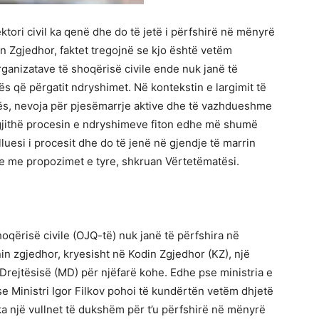
tori civil ka qenë dhe do të jetë i përfshirë në mënyrë
in Zgjedhor, faktet tregojnë se kjo është vetëm
rganizatave të shoqërisë civile ende nuk janë të
s që përgatit ndryshimet. Në kontekstin e largimit të
s, nevoja për pjesëmarrje aktive dhe të vazhdueshme
 gjithë procesin e ndryshimeve fiton edhe më shumë
lluesi i procesit dhe do të jenë në gjendje të marrin
 me propozimet e tyre, shkruan Vërtetëmatësi.
qërisë civile (OJQ-të) nuk janë të përfshira në
in zgjedhor, kryesisht në Kodin Zgjedhor (KZ), një
Drejtësisë (MD) për njëfarë kohe. Edhe pse ministria e
 Ministri Igor Filkov pohoi të kundërtën vetëm dhjetë
a një vullnet të dukshëm për t’u përfshirë në mënyrë