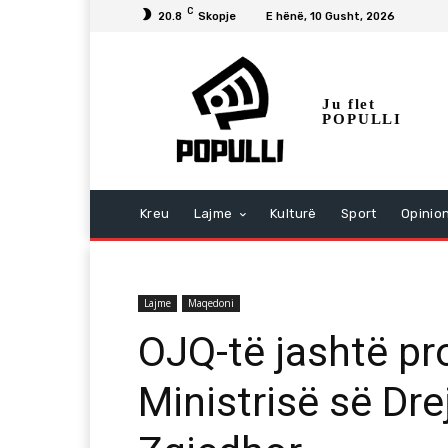
C
20.8
Skopje
E hënë, 10 Gusht, 2026
Ju flet
POPULLI
Kreu
Lajme
Kulturë
Sport
Opinio
Lajme
Maqedoni
OJQ-të jashtë pro
Ministrisë së Dre