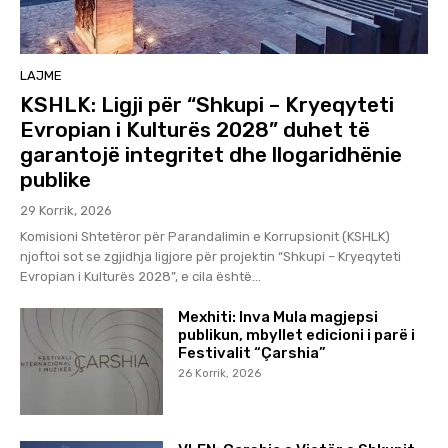
LAJME
KSHLK: Ligji për “Shkupi – Kryeqyteti
Evropian i Kulturës 2028” duhet të
garantojë integritet dhe llogaridhënie
publike
29 Korrik, 2026
Komisioni Shtetëror për Parandalimin e Korrupsionit (KSHLK)
njoftoi sot se zgjidhja ligjore për projektin “Shkupi – Kryeqyteti
Evropian i Kulturës 2028”, e cila është...
Mexhiti: Inva Mula magjepsi
publikun, mbyllet edicioni i parë i
Festivalit “Çarshia”
26 Korrik, 2026