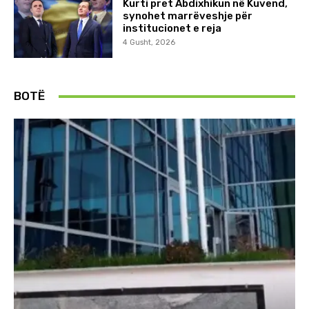
Kurti pret Abdixhikun në Kuvend,
synohet marrëveshje për
institucionet e reja
4 Gusht, 2026
BOTË