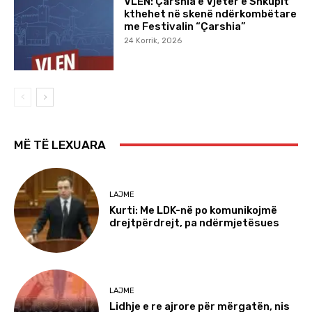
VLEN: Çarshia e Vjetër e Shkupit
kthehet në skenë ndërkombëtare
me Festivalin “Çarshia”
24 Korrik, 2026
MË TË LEXUARA
LAJME
Kurti: Me LDK-në po komunikojmë
drejtpërdrejt, pa ndërmjetësues
LAJME
Lidhje e re ajrore për mërgatën, nis