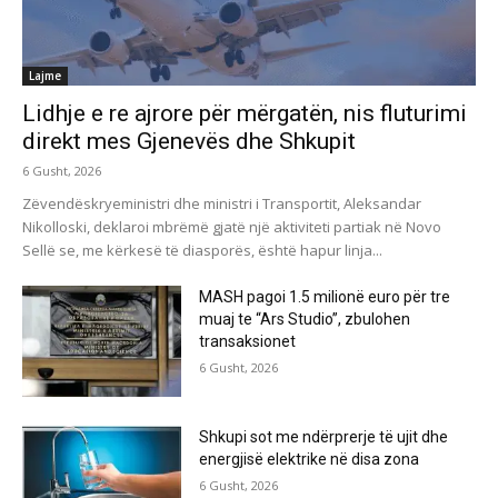
Lajme
Lidhje e re ajrore për mërgatën, nis fluturimi
direkt mes Gjenevës dhe Shkupit
6 Gusht, 2026
Zëvendëskryeministri dhe ministri i Transportit, Aleksandar
Nikolloski, deklaroi mbrëmë gjatë një aktiviteti partiak në Novo
Sellë se, me kërkesë të diasporës, është hapur linja...
MASH pagoi 1.5 milionë euro për tre
muaj te “Ars Studio”, zbulohen
transaksionet
6 Gusht, 2026
Shkupi sot me ndërprerje të ujit dhe
energjisë elektrike në disa zona
6 Gusht, 2026