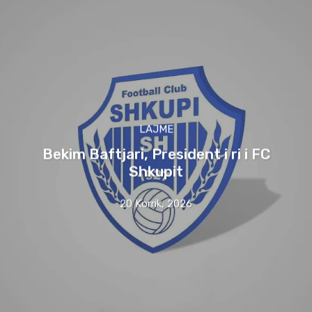
LAJME
Bekim Baftjari, President i ri i FC
Shkupit
20 Korrik, 2026