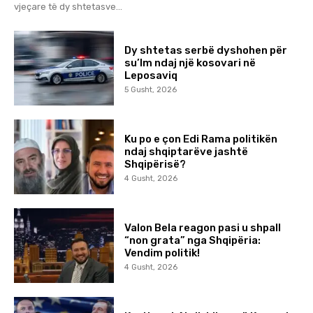
vjeçare të dy shtetasve...
Dy shtetas serbë dyshohen për
su’lm ndaj një kosovari në
Leposaviq
5 Gusht, 2026
Ku po e çon Edi Rama politikën
ndaj shqiptarëve jashtë
Shqipërisë?
4 Gusht, 2026
Valon Bela reagon pasi u shpall
“non grata” nga Shqipëria:
Vendim politik!
4 Gusht, 2026