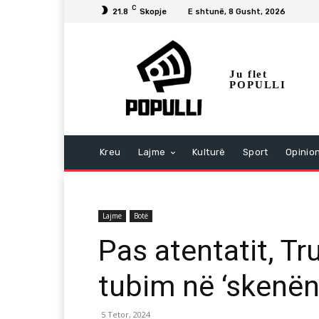
C
21.8
Skopje
E shtunë, 8 Gusht, 2026
Ju flet
POPULLI
Kreu
Lajme
Kulturë
Sport
Opinio
Lajme
Botë
Pas atentatit, T
tubim në ‘skenën
5 Tetor, 2024