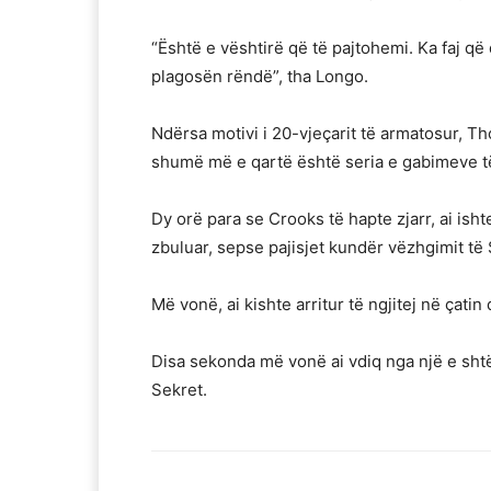
“Është e vështirë që të pajtohemi. Ka faj që 
plagosën rëndë”, tha Longo.
Ndërsa motivi i 20-vjeçarit të armatosur, T
shumë më e qartë është seria e gabimeve t
Dy orë para se Crooks të hapte zjarr, ai ish
zbuluar, sepse pajisjet kundër vëzhgimit të
Më vonë, ai kishte arritur të ngjitej në çatin
Disa sekonda më vonë ai vdiq nga një e sht
Sekret.