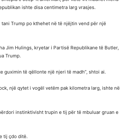
epublikan ishte disa centimetra larg vrasjes.
 tani Trump po kthehet në të njëjtin vend për një
tha Jim Hulings, kryetar i Partisë Republikane të Butler,
lua Trump.
 guximin të qëllonte një njeri të madh”, shtoi ai.
k, një qytet i vogël vetëm pak kilometra larg, ishte në
përdori instinktivisht trupin e tij për të mbuluar gruan e
 tij çdo ditë.