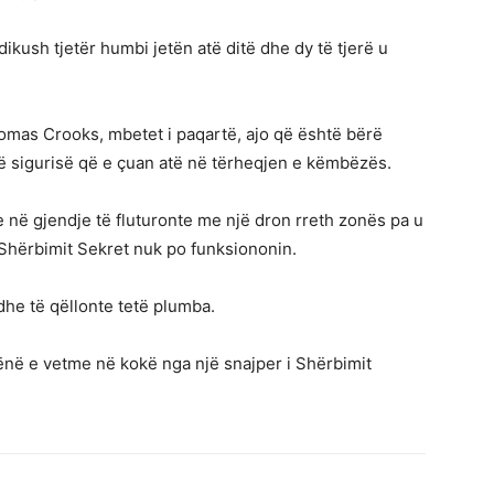
dikush tjetër humbi jetën atë ditë dhe dy të tjerë u
homas Crooks, mbetet i paqartë, ajo që është bërë
ë sigurisë që e çuan atë në tërheqjen e këmbëzës.
te në gjendje të fluturonte me një dron rreth zonës pa u
 Shërbimit Sekret nuk po funksiononin.
 dhe të qëllonte tetë plumba.
ënë e vetme në kokë nga një snajper i Shërbimit