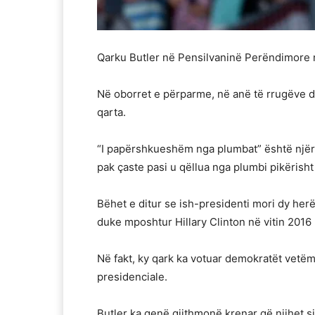
Qarku Butler në Pensilvaninë Perëndimore n
Në oborret e përparme, në anë të rrugëve dh
qarta.
“I papërshkueshëm nga plumbat” është njëri 
pak çaste pasi u qëllua nga plumbi pikërisht
Bëhet e ditur se ish-presidenti mori dy her
duke mposhtur Hillary Clinton në vitin 2016
Në fakt, ky qark ka votuar demokratët vetëm 
presidenciale.
Butler ka qenë gjithmonë krenar që njihet s