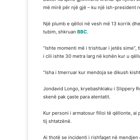
më mirë për një gjë – ku një ish-president r
Një plumb e qëlloi në vesh më 13 korrik dhe
tubim, shkruan
BBC
.
“Ishte momenti më i trishtuar i jetës sime”, 
i cili ishte 30 metra larg në kohën kur u qël
“Isha i tmerruar kur mendoja se dikush kishte
Jondavid Longo, kryebashkiaku i Slippery Roc
skenë pak çaste para atentatit.
Kur personi i armatosur filloi të qëllonte, ai 
tij shtatzënë.
Ai thotë se incidenti i rishfaqet në mendjen e