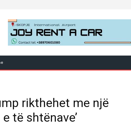
ne
rump rikthehet me një
 e të shtënave’