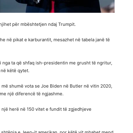
jihet për mbështetjen ndaj Trumpit.
e në pikat e karburantit, mesazhet në tabela janë të
nga ta që shfaq ish-presidentin me grusht të ngritur,
 në këtë qytet.
ë më shumë vota se Joe Biden në Butler në vitin 2020,
 me një diferencë të ngjashme.
një herë në 150 vitet e fundit të zgjedhjeve
i shtëpia e Jeep-it amerikan, por këtë vit mbahet mend