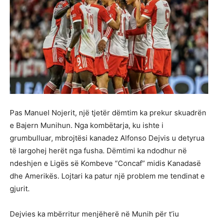
Pas Manuel Nojerit, një tjetër dëmtim ka prekur skuadrën
e Bajern Munihun. Nga kombëtarja, ku ishte i
grumbulluar, mbrojtësi kanadez Alfonso Dejvis u detyrua
të largohej herët nga fusha. Dëmtimi ka ndodhur në
ndeshjen e Ligës së Kombeve “Concaf” midis Kanadasë
dhe Amerikës. Lojtari ka patur një problem me tendinat e
gjurit.
Dejvies ka mbërritur menjëherë në Munih për t’iu