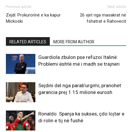
Previous article
Next article
Zejdi: Prokurorinë e ka kapur
26 vjet nga masakrat në
Mickoski
fshatrat e Rahovecit
RELATED ARTICLES
MORE FROM AUTHOR
Guardiola zbulon pse refuzoi Italinë:
Problemi është më i madh se trajneri
Sejdini del nga parab’urgimi, pranohet
garancia prej 1.15 milionë eurosh
Ronaldo: Spanja ka sukses, çdo lojtar e
di rolin e tij në fushë