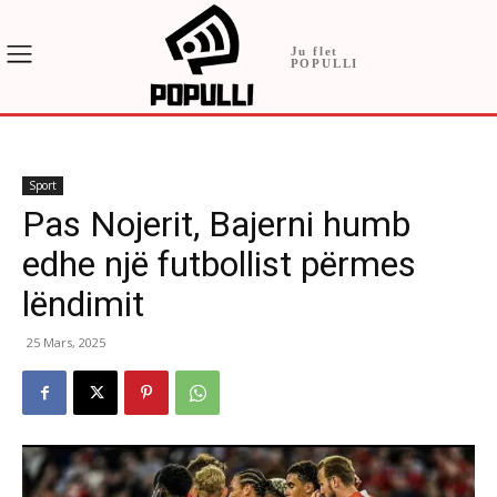
Ju flet
POPULLI
Sport
Pas Nojerit, Bajerni humb
edhe një futbollist përmes
lëndimit
25 Mars, 2025