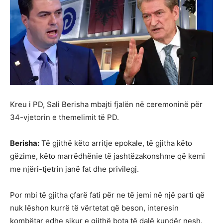
Kreu i PD, Sali Berisha mbajti fjalën në ceremoninë për
34-vjetorin e themelimit të PD.
Berisha:
Të gjithë këto arritje epokale, të gjitha këto
gëzime, këto marrëdhënie të jashtëzakonshme që kemi
me njëri-tjetrin janë fat dhe privilegj.
Por mbi të gjitha çfarë fati për ne të jemi në një parti që
nuk lëshon kurrë të vërtetat që beson, interesin
kombëtar edhe sikur e gjithë bota të dalë kundër nesh.