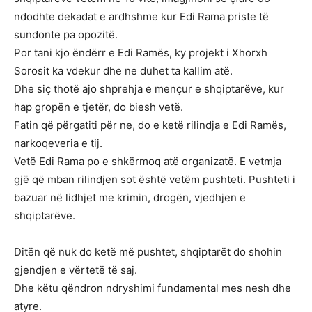
ndodhte dekadat e ardhshme kur Edi Rama priste të
sundonte pa opozitë.
Por tani kjo ëndërr e Edi Ramës, ky projekt i Xhorxh
Sorosit ka vdekur dhe ne duhet ta kallim atë.
Dhe siç thotë ajo shprehja e mençur e shqiptarëve, kur
hap gropën e tjetër, do biesh vetë.
Fatin që përgatiti për ne, do e ketë rilindja e Edi Ramës,
narkoqeveria e tij.
Vetë Edi Rama po e shkërmoq atë organizatë. E vetmja
gjë që mban rilindjen sot është vetëm pushteti. Pushteti i
bazuar në lidhjet me krimin, drogën, vjedhjen e
shqiptarëve.
Ditën që nuk do ketë më pushtet, shqiptarët do shohin
gjendjen e vërtetë të saj.
Dhe këtu qëndron ndryshimi fundamental mes nesh dhe
atyre.