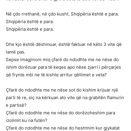
Në çdo rrethanë, në çdo kusht, Shqipëria është e para.
Shqipëria është e para.
Shqipëria është e para.
Dhe kjo është dëshmuar, është faktuar në këto 3 vite që
lamë pas.
Sepse imagjinoni miq çfarë do ndodhte me ne nëse do
ishim dorëzuar para të keqes apo nëse zjarri i përçarjes
që frynte mbi ne të kishte arritur qëllimet e veta?
Çfarë do ndodhte me ne nëse sot do kishim krijuar një
parti të re, siç na kërkuan ato vite që na grabitën flamurin
e partisë?
Çfarë do ndodhte me ne nëse do dorëzoheshim para
izolimit ku na futën?
Çfarë do ndodhte me ne nëse do heshtnim kur gjykatat