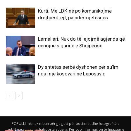
Kurti: Me LDK-në po komunikojmë
drejtpërdrejt, pa ndërmjetësues
Lamallari: Nuk do të lejojmë agjenda që
cenojnë sigurinë e Shqipërisë
Dy shtetas serbë dyshohen për su’lm
ndaj një kosovari në Leposaviq
POPULLI.mk nuk mban përgjegjësi për postimet dhe fotografitë e
publikuara nga mediat/portalet tjera. Për çdo informacion të huazuar e