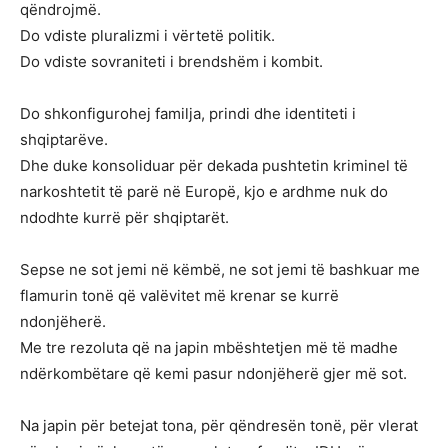
qëndrojmë.
Do vdiste pluralizmi i vërtetë politik.
Do vdiste sovraniteti i brendshëm i kombit.
Do shkonfigurohej familja, prindi dhe identiteti i
shqiptarëve.
Dhe duke konsoliduar për dekada pushtetin kriminel të
narkoshtetit të parë në Europë, kjo e ardhme nuk do
ndodhte kurrë për shqiptarët.
Sepse ne sot jemi në këmbë, ne sot jemi të bashkuar me
flamurin tonë që valëvitet më krenar se kurrë
ndonjëherë.
Me tre rezoluta që na japin mbështetjen më të madhe
ndërkombëtare që kemi pasur ndonjëherë gjer më sot.
Na japin për betejat tona, për qëndresën tonë, për vlerat