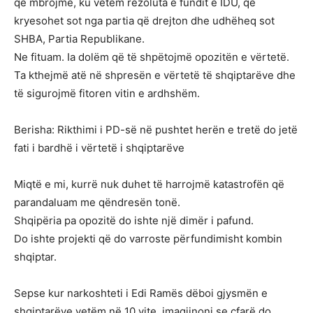
që mbrojmë, ku vetëm rezoluta e fundit e IDU, që
kryesohet sot nga partia që drejton dhe udhëheq sot
SHBA, Partia Republikane.
Ne fituam. Ia dolëm që të shpëtojmë opozitën e vërtetë.
Ta kthejmë atë në shpresën e vërtetë të shqiptarëve dhe
të sigurojmë fitoren vitin e ardhshëm.
Berisha: Rikthimi i PD-së në pushtet herën e tretë do jetë
fati i bardhë i vërtetë i shqiptarëve
Miqtë e mi, kurrë nuk duhet të harrojmë katastrofën që
parandaluam me qëndresën tonë.
Shqipëria pa opozitë do ishte një dimër i pafund.
Do ishte projekti që do varroste përfundimisht kombin
shqiptar.
Sepse kur narkoshteti i Edi Ramës dëboi gjysmën e
shqiptarëve vetëm në 10 vite, imagjinoni se çfarë do