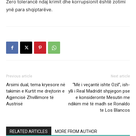
Zero tolerancë ndaj krimit dhe korrupsionit është zotimi
ynë para shqiptarëve.
Previous article
Next article
Arsimi dual, tema kryesore në
“Më i veçantë ishte Ozil”, ish-
takimin e Kurtit me drejtorin e
ylli i Real Madridit shpjegon pse
Agjencisë Zhvillimore të
e konsideronte Mesutin me
Austrisë
ndikim më të madh se Ronaldo
te Los Blancos
RELATED ARTICLES
MORE FROM AUTHOR