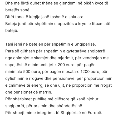
Dhe me ëktë duhet thënë se gjendemi në pikën kyçe të
betejës sonë.
Ditët tona të këqija janë tashmë e shkuara.
Beteja jonë për shpëtimin e opozitës u krye, e fituam atë
betejë.
Tani jemi në betejën për shpëtimin e Shqipërisë.
Para së gjithash për shpëtimin e qytetarëve shqiptarë
nga dhimbjet e skamjet dhe mjerimit, për vendosjen me
shpejtësi të minimumit jetik 200 euro, për pagën
minimale 500 euro, për pagën mesatare 1200 euro, për
dyfishimin e rrogave dhe pensioneve, për proporcionimin
e çmimeve të energjisë dhe ujit, në proporcion me rrogat
dhe pensionet që marrin.
Për shërbimet publike më cilësore që kanë njohur
shqiptarët, për arsimin dhe shëndetësinë.
Për shpejtimin e integrimit të Shqipërisë në Europë.