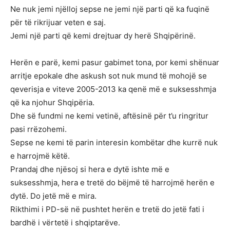
Ne nuk jemi njëlloj sepse ne jemi një parti që ka fuqinë
për të rikrijuar veten e saj.
Jemi një parti që kemi drejtuar dy herë Shqipërinë.
Herën e parë, kemi pasur gabimet tona, por kemi shënuar
arritje epokale dhe askush sot nuk mund të mohojë se
qeverisja e viteve 2005-2013 ka qenë më e suksesshmja
që ka njohur Shqipëria.
Dhe së fundmi ne kemi vetinë, aftësinë për t’u ringritur
pasi rrëzohemi.
Sepse ne kemi të parin interesin kombëtar dhe kurrë nuk
e harrojmë këtë.
Prandaj dhe njësoj si hera e dytë ishte më e
suksesshmja, hera e tretë do bëjmë të harrojmë herën e
dytë. Do jetë më e mira.
Rikthimi i PD-së në pushtet herën e tretë do jetë fati i
bardhë i vërtetë i shqiptarëve.