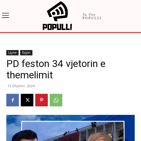
Ju flet
POPULLI
Lajme
Rajon
PD feston 34 vjetorin e
themelimit
12 Dhjetor, 2024