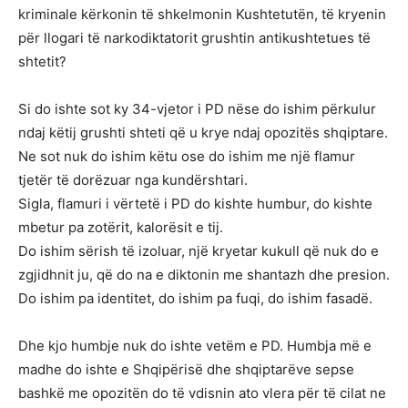
kriminale kërkonin të shkelmonin Kushtetutën, të kryenin
për llogari të narkodiktatorit grushtin antikushtetues të
shtetit?
Si do ishte sot ky 34-vjetor i PD nëse do ishim përkulur
ndaj këtij grushti shteti që u krye ndaj opozitës shqiptare.
Ne sot nuk do ishim këtu ose do ishim me një flamur
tjetër të dorëzuar nga kundërshtari.
Sigla, flamuri i vërtetë i PD do kishte humbur, do kishte
mbetur pa zotërit, kalorësit e tij.
Do ishim sërish të izoluar, një kryetar kukull që nuk do e
zgjidhnit ju, që do na e diktonin me shantazh dhe presion.
Do ishim pa identitet, do ishim pa fuqi, do ishim fasadë.
Dhe kjo humbje nuk do ishte vetëm e PD. Humbja më e
madhe do ishte e Shqipërisë dhe shqiptarëve sepse
bashkë me opozitën do të vdisnin ato vlera për të cilat ne