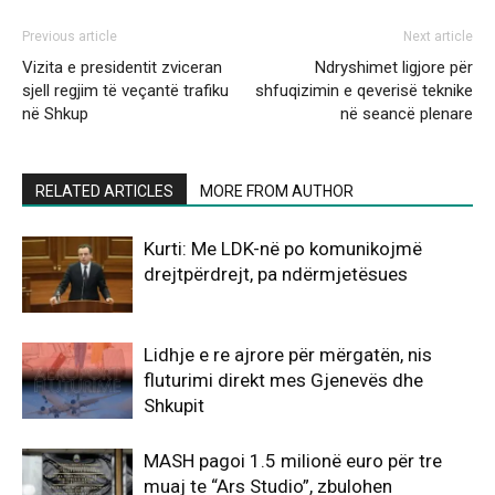
Previous article
Next article
Vizita e presidentit zviceran
Ndryshimet ligjore për
sjell regjim të veçantë trafiku
shfuqizimin e qeverisë teknike
në Shkup
në seancë plenare
RELATED ARTICLES
MORE FROM AUTHOR
Kurti: Me LDK-në po komunikojmë
drejtpërdrejt, pa ndërmjetësues
Lidhje e re ajrore për mërgatën, nis
fluturimi direkt mes Gjenevës dhe
Shkupit
MASH pagoi 1.5 milionë euro për tre
muaj te “Ars Studio”, zbulohen