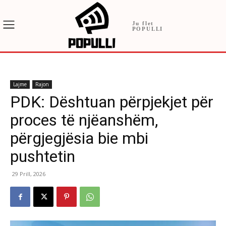
Ju flet
POPULLI
Lajme
Rajon
PDK: Dështuan përpjekjet për
proces të njëanshëm,
përgjegjësia bie mbi
pushtetin
29 Prill, 2026