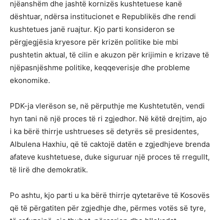
njëanshëm dhe jashtë kornizës kushtetuese kanë
dështuar, ndërsa institucionet e Republikës dhe rendi
kushtetues janë ruajtur. Kjo parti konsideron se
përgjegjësia kryesore për krizën politike bie mbi
pushtetin aktual, të cilin e akuzon për krijimin e krizave të
njëpasnjëshme politike, keqqeverisje dhe probleme
ekonomike.
PDK-ja vlerëson se, në përputhje me Kushtetutën, vendi
hyn tani në një proces të ri zgjedhor. Në këtë drejtim, ajo
i ka bërë thirrje ushtrueses së detyrës së presidentes,
Albulena Haxhiu, që të caktojë datën e zgjedhjeve brenda
afateve kushtetuese, duke siguruar një proces të rregullt,
të lirë dhe demokratik.
Po ashtu, kjo parti u ka bërë thirrje qytetarëve të Kosovës
që të përgatiten për zgjedhje dhe, përmes votës së tyre,