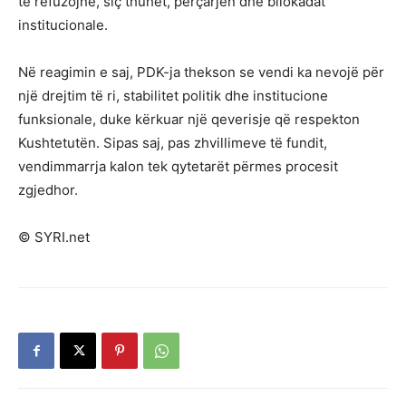
të refuzojnë, siç thuhet, përçarjen dhe bllokadat
institucionale.
Në reagimin e saj, PDK-ja thekson se vendi ka nevojë për
një drejtim të ri, stabilitet politik dhe institucione
funksionale, duke kërkuar një qeverisje që respekton
Kushtetutën. Sipas saj, pas zhvillimeve të fundit,
vendimmarrja kalon tek qytetarët përmes procesit
zgjedhor.
© SYRI.net