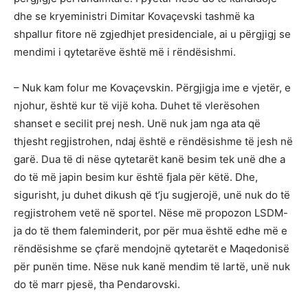
dhe se kryeministri Dimitar Kovaçevski tashmë ka
shpallur fitore në zgjedhjet presidenciale, ai u përgjigj se
mendimi i qytetarëve është më i rëndësishmi.
– Nuk kam folur me Kovaçevskin. Përgjigja ime e vjetër, e
njohur, është kur të vijë koha. Duhet të vlerësohen
shanset e secilit prej nesh. Unë nuk jam nga ata që
thjesht regjistrohen, ndaj është e rëndësishme të jesh në
garë. Dua të di nëse qytetarët kanë besim tek unë dhe a
do të më japin besim kur është fjala për këtë. Dhe,
sigurisht, ju duhet dikush që t’ju sugjerojë, unë nuk do të
regjistrohem vetë në sportel. Nëse më propozon LSDM-
ja do të them faleminderit, por për mua është edhe më e
rëndësishme se çfarë mendojnë qytetarët e Maqedonisë
për punën time. Nëse nuk kanë mendim të lartë, unë nuk
do të marr pjesë, tha Pendarovski.