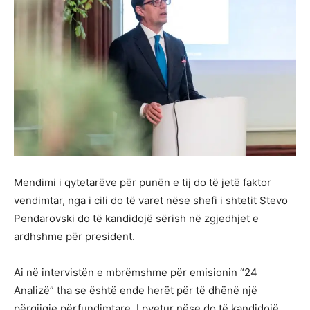
Mendimi i qytetarëve për punën e tij do të jetë faktor
vendimtar, nga i cili do të varet nëse shefi i shtetit Stevo
Pendarovski do të kandidojë sërish në zgjedhjet e
ardhshme për president.
Ai në intervistën e mbrëmshme për emisionin “24
Analizë” tha se është ende herët për të dhënë një
përgjigje përfundimtare. I pyetur nëse do të kandidojë