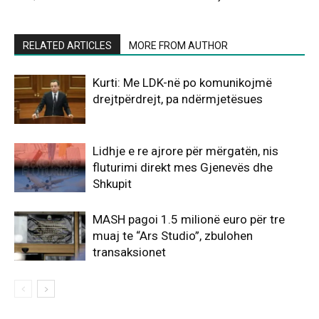
RELATED ARTICLES
MORE FROM AUTHOR
Kurti: Me LDK-në po komunikojmë
drejtpërdrejt, pa ndërmjetësues
Lidhje e re ajrore për mërgatën, nis
fluturimi direkt mes Gjenevës dhe
Shkupit
MASH pagoi 1.5 milionë euro për tre
muaj te “Ars Studio”, zbulohen
transaksionet