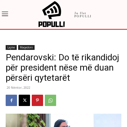
Ju flet
POPULLI
Lajme
Maqedoni
Pendarovski: Do të rikandidoj
për president nëse më duan
përsëri qytetarët
20 Nëntor, 2022