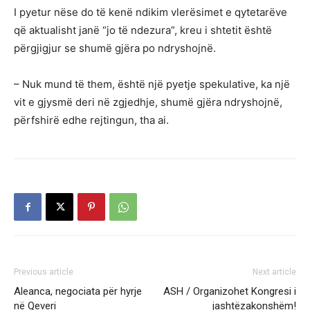
I pyetur nëse do të kenë ndikim vlerësimet e qytetarëve
që aktualisht janë “jo të ndezura”, kreu i shtetit është
përgjigjur se shumë gjëra po ndryshojnë.
– Nuk mund të them, është një pyetje spekulative, ka një
vit e gjysmë deri në zgjedhje, shumë gjëra ndryshojnë,
përfshirë edhe rejtingun, tha ai.
Previous article
Next article
Aleanca, negociata për hyrje
ASH / Organizohet Kongresi i
në Qeveri
jashtëzakonshëm!