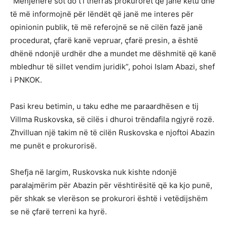
“Menjëherë sot do t’i thërras prokurorët që janë këtu dhe
të më informojnë për lëndët që janë me interes për
opinionin publik, të më referojnë se në cilën fazë janë
procedurat, çfarë kanë vepruar, çfarë presin, a është
dhënë ndonjë urdhër dhe a mundet me dëshmitë që kanë
mbledhur të sillet vendim juridik”, pohoi Islam Abazi, shef
i PNKOK.
Pasi kreu betimin, u taku edhe me paraardhësen e tij
Villma Ruskovska, së cilës i dhuroi trëndafila ngjyrë rozë.
Zhvilluan një takim në të cilën Ruskovska e njoftoi Abazin
me punët e prokurorisë.
Shefja në largim, Ruskovska nuk kishte ndonjë
paralajmërim për Abazin për vështirësitë që ka kjo punë,
për shkak se vlerëson se prokurori është i vetëdijshëm
se në çfarë terreni ka hyrë.