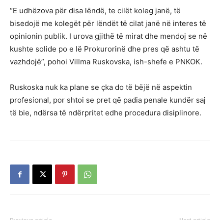
“E udhëzova për disa lëndë, te cilët koleg janë, të
bisedojë me kolegët për lëndët të cilat janë në interes të
opinionin publik. I urova gjithë të mirat dhe mendoj se në
kushte solide po e lë Prokurorinë dhe pres që ashtu të
vazhdojë”, pohoi Villma Ruskovska, ish-shefe e PNKOK.
Ruskoska nuk ka plane se çka do të bëjë në aspektin
profesional, por shtoi se pret që padia penale kundër saj
të bie, ndërsa të ndërpritet edhe procedura disiplinore.