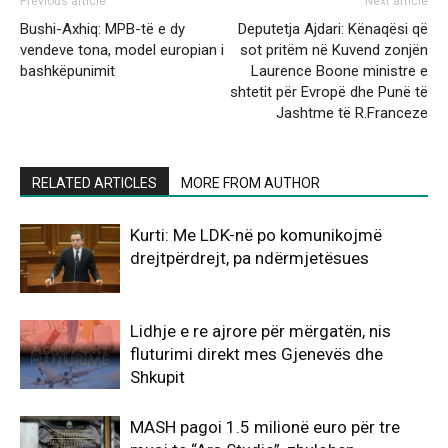
Previous article
Next article
Bushi-Axhiq: MPB-të e dy
Deputetja Ajdari: Kënaqësi që
vendeve tona, model europian i
sot pritëm në Kuvend zonjën
bashkëpunimit
Laurence Boone ministre e
shtetit për Evropë dhe Punë të
Jashtme të R.Franceze
RELATED ARTICLES
MORE FROM AUTHOR
Kurti: Me LDK-në po komunikojmë
drejtpërdrejt, pa ndërmjetësues
Lidhje e re ajrore për mërgatën, nis
fluturimi direkt mes Gjenevës dhe
Shkupit
MASH pagoi 1.5 milionë euro për tre