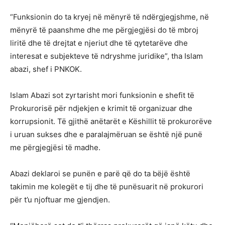
“Funksionin do ta kryej në mënyrë të ndërgjegjshme, në
mënyrë të paanshme dhe me përgjegjësi do të mbroj
liritë dhe të drejtat e njeriut dhe të qytetarëve dhe
interesat e subjekteve të ndryshme juridike”, tha Islam
abazi, shef i PNKOK.
Islam Abazi sot zyrtarisht mori funksionin e shefit të
Prokurorisë për ndjekjen e krimit të organizuar dhe
korrupsionit. Të gjithë anëtarët e Këshillit të prokurorëve
i uruan sukses dhe e paralajmëruan se është një punë
me përgjegjësi të madhe.
Abazi deklaroi se punën e parë që do ta bëjë është
takimin me kolegët e tij dhe të punësuarit në prokurori
për t’u njoftuar me gjendjen.