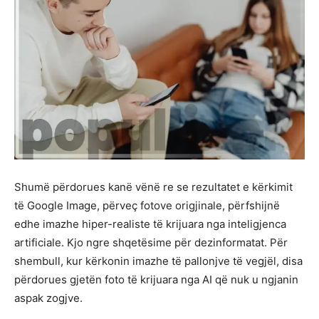
Shumë përdorues kanë vënë re se rezultatet e kërkimit
të Google Image, përveç fotove origjinale, përfshijnë
edhe imazhe hiper-realiste të krijuara nga inteligjenca
artificiale. Kjo ngre shqetësime për dezinformatat. Për
shembull, kur kërkonin imazhe të pallonjve të vegjël, disa
përdorues gjetën foto të krijuara nga AI që nuk u ngjanin
aspak zogjve.