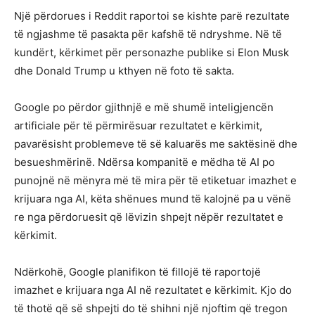
Një përdorues i Reddit raportoi se kishte parë rezultate
të ngjashme të pasakta për kafshë të ndryshme. Në të
kundërt, kërkimet për personazhe publike si Elon Musk
dhe Donald Trump u kthyen në foto të sakta.
Google po përdor gjithnjë e më shumë inteligjencën
artificiale për të përmirësuar rezultatet e kërkimit,
pavarësisht problemeve të së kaluarës me saktësinë dhe
besueshmërinë. Ndërsa kompanitë e mëdha të AI po
punojnë në mënyra më të mira për të etiketuar imazhet e
krijuara nga AI, këta shënues mund të kalojnë pa u vënë
re nga përdoruesit që lëvizin shpejt nëpër rezultatet e
kërkimit.
Ndërkohë, Google planifikon të fillojë të raportojë
imazhet e krijuara nga AI në rezultatet e kërkimit. Kjo do
të thotë që së shpejti do të shihni një njoftim që tregon