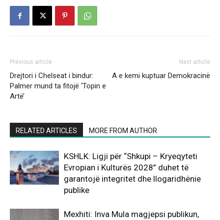
Previous article
Next article
Drejtori i Chelseat i bindur:
A e kemi kuptuar Demokracinë
Palmer mund ta fitojë ‘Topin e
Artë’
RELATED ARTICLES
MORE FROM AUTHOR
KSHLK: Ligji për “Shkupi – Kryeqyteti
Evropian i Kulturës 2028” duhet të
garantojë integritet dhe llogaridhënie
publike
Mexhiti: Inva Mula magjepsi publikun,