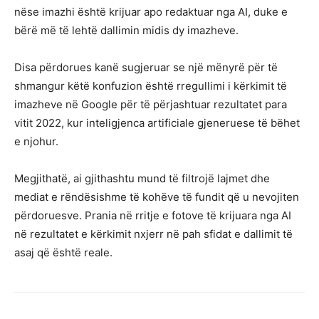
nëse imazhi është krijuar apo redaktuar nga AI, duke e
bërë më të lehtë dallimin midis dy imazheve.
Disa përdorues kanë sugjeruar se një mënyrë për të
shmangur këtë konfuzion është rregullimi i kërkimit të
imazheve në Google për të përjashtuar rezultatet para
vitit 2022, kur inteligjenca artificiale gjeneruese të bëhet
e njohur.
Megjithatë, ai gjithashtu mund të filtrojë lajmet dhe
mediat e rëndësishme të kohëve të fundit që u nevojiten
përdoruesve. Prania në rritje e fotove të krijuara nga AI
në rezultatet e kërkimit nxjerr në pah sfidat e dallimit të
asaj që është reale.