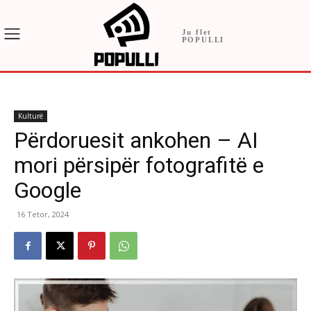
Ju flet
POPULLI
Kulturë
Përdoruesit ankohen – AI
mori përsipër fotografitë e
Google
16 Tetor, 2024