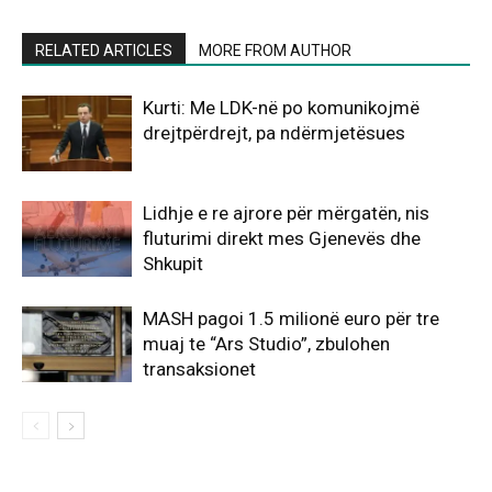
RELATED ARTICLES
MORE FROM AUTHOR
Kurti: Me LDK-në po komunikojmë
drejtpërdrejt, pa ndërmjetësues
Lidhje e re ajrore për mërgatën, nis
fluturimi direkt mes Gjenevës dhe
Shkupit
MASH pagoi 1.5 milionë euro për tre
muaj te “Ars Studio”, zbulohen
transaksionet