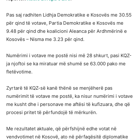
Pas saj radhiten Lidhja Demokratike e Kosovës me 30.55
për qind të votave, Partia Demokratike e Kosovës me
9.48 për qind dhe koalicioni Aleanca për Ardhmërinë e
Kosovës – Nisma me 3.23 për qind.
Numërimi i votave me postë nisi më 28 shkurt, pasi KQZ-
ja njoftoi se ka miratuar më shumë se 63.000 pako me
fletëvotime.
Zyrtarë të KQZ-së kanë thënë se menjëherë pas
numërimit të votave me postë, ka nisur numërimi i votave
me kusht dhe i personave me aftësi të kufizuara, dhe që
procesi pritet të përfundojë të mërkurën.
Me rezultatet aktuale, që përfshijnë edhe votat në
vendvotimet në Kosovë, ato në përfaqësitë diplomatike