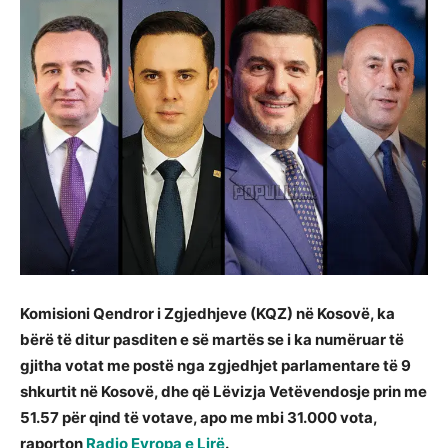
Komisioni Qendror i Zgjedhjeve (KQZ) në Kosovë, ka
bërë të ditur pasditen e së martës se i ka numëruar të
gjitha votat me postë nga zgjedhjet parlamentare të 9
shkurtit në Kosovë, dhe që Lëvizja Vetëvendosje prin me
51.57 për qind të votave, apo me mbi 31.000 vota,
raporton
Radio Evropa e Lirë
.