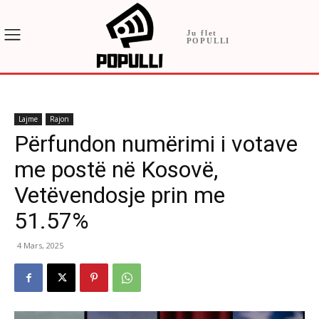
Ju flet
POPULLI
Lajme
Rajon
Përfundon numërimi i votave
me postë në Kosovë,
Vetëvendosje prin me
51.57%
4 Mars, 2025