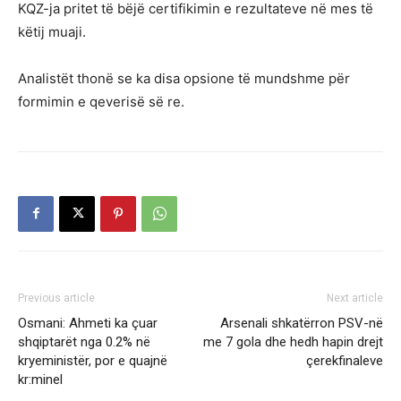
KQZ-ja pritet të bëjë certifikimin e rezultateve në mes të
këtij muaji.
Analistët thonë se ka disa opsione të mundshme për
formimin e qeverisë së re.
Previous article
Next article
Osmani: Ahmeti ka çuar
Arsenali shkatërron PSV-në
shqiptarët nga 0.2% në
me 7 gola dhe hedh hapin drejt
kryeministër, por e quajnë
çerekfinaleve
kr:minel