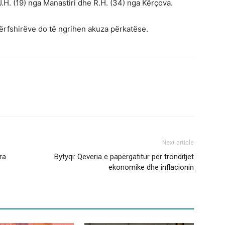
J.H. (19) nga Manastiri dhe R.H. (34) nga Kërçova.
përfshirëve do të ngrihen akuza përkatëse.
Next article
ra
Bytyqi: Qeveria e papërgatitur për tronditjet
ekonomike dhe inflacionin