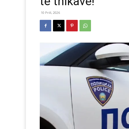
të thikave!
10 Prill, 2026