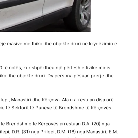
eje masive me thika dhe objekte druri në kryqëzimin e
 të natës, kur shpërtheu një përleshje fizike midis
hika dhe objekte druri. Dy persona pësuan prerje dhe
ilepi, Manastiri dhe Kërçova. Ata u arrestuan disa orë
cie të Sektorit të Punëve të Brendshme të Kërçovës.
e të Brendshme të Kërçovës arrestuan D.A. (20) nga
rilepi, D.R. (31) nga Prilepi, D.M. (18) nga Manastiri, E.M.