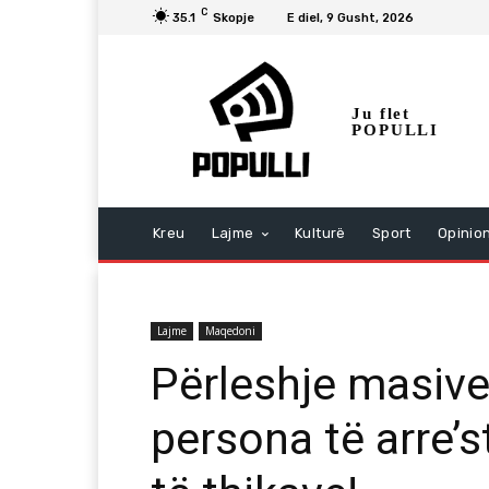
C
35.1
Skopje
E diel, 9 Gusht, 2026
Ju flet
POPULLI
Kreu
Lajme
Kulturë
Sport
Opinio
Lajme
Maqedoni
Përleshje masive
persona të arre’s