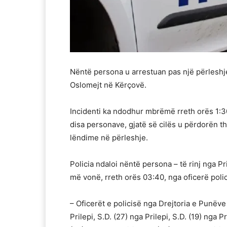
Nëntë persona u arrestuan pas një përleshj
Oslomejt në Kërçovë.
Incidenti ka ndodhur mbrëmë rreth orës 1:30
disa personave, gjatë së cilës u përdorën t
lëndime në përleshje.
Policia ndaloi nëntë persona – të rinj nga Pr
më vonë, rreth orës 03:40, nga oficerë poli
– Oficerët e policisë nga Drejtoria e Punëv
Prilepi, S.D. (27) nga Prilepi, S.D. (19) nga P