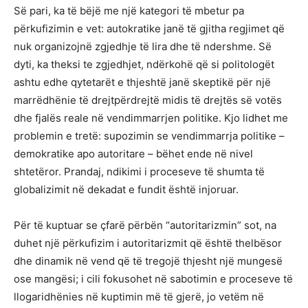
Së pari, ka të bëjë me një kategori të mbetur pa
përkufizimin e vet: autokratike janë të gjitha regjimet që
nuk organizojnë zgjedhje të lira dhe të ndershme. Së
dyti, ka theksi te zgjedhjet, ndërkohë që si politologët
ashtu edhe qytetarët e thjeshtë janë skeptikë për një
marrëdhënie të drejtpërdrejtë midis të drejtës së votës
dhe fjalës reale në vendimmarrjen politike. Kjo lidhet me
problemin e tretë: supozimin se vendimmarrja politike –
demokratike apo autoritare – bëhet ende në nivel
shtetëror. Prandaj, ndikimi i proceseve të shumta të
globalizimit në dekadat e fundit është injoruar.
Për të kuptuar se çfarë përbën “autoritarizmin” sot, na
duhet një përkufizim i autoritarizmit që është thelbësor
dhe dinamik në vend që të tregojë thjesht një mungesë
ose mangësi; i cili fokusohet në sabotimin e proceseve të
llogaridhënies në kuptimin më të gjerë, jo vetëm në