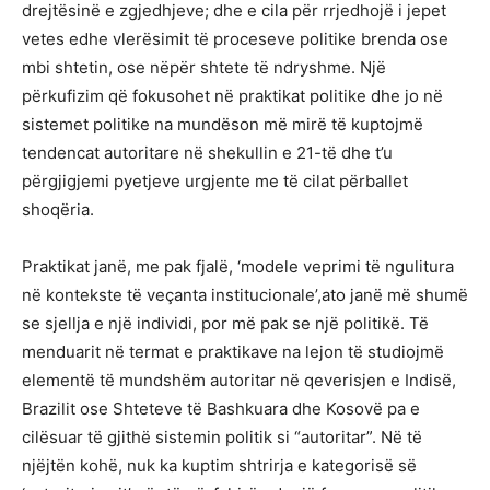
drejtësinë e zgjedhjeve; dhe e cila për rrjedhojë i jepet
vetes edhe vlerësimit të proceseve politike brenda ose
mbi shtetin, ose nëpër shtete të ndryshme. Një
përkufizim që fokusohet në praktikat politike dhe jo në
sistemet politike na mundëson më mirë të kuptojmë
tendencat autoritare në shekullin e 21-të dhe t’u
përgjigjemi pyetjeve urgjente me të cilat përballet
shoqëria.
Praktikat janë, me pak fjalë, ‘modele veprimi të ngulitura
në kontekste të veçanta institucionale’,ato janë më shumë
se sjellja e një individi, por më pak se një politikë. Të
menduarit në termat e praktikave na lejon të studiojmë
elementë të mundshëm autoritar në qeverisjen e Indisë,
Brazilit ose Shteteve të Bashkuara dhe Kosovë pa e
cilësuar të gjithë sistemin politik si “autoritar”. Në të
njëjtën kohë, nuk ka kuptim shtrirja e kategorisë së