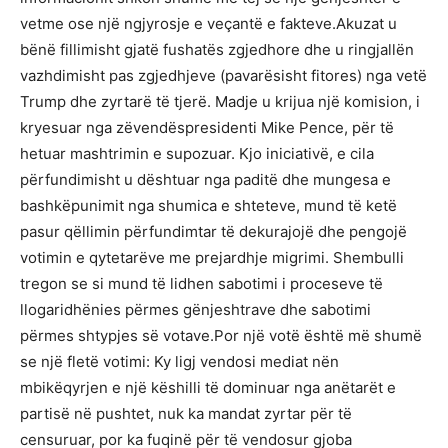
vetme ose një ngjyrosje e veçantë e fakteve.Akuzat u
bënë fillimisht gjatë fushatës zgjedhore dhe u ringjallën
vazhdimisht pas zgjedhjeve (pavarësisht fitores) nga vetë
Trump dhe zyrtarë të tjerë. Madje u krijua një komision, i
kryesuar nga zëvendëspresidenti Mike Pence, për të
hetuar mashtrimin e supozuar. Kjo iniciativë, e cila
përfundimisht u dështuar nga paditë dhe mungesa e
bashkëpunimit nga shumica e shteteve, mund të ketë
pasur qëllimin përfundimtar të dekurajojë dhe pengojë
votimin e qytetarëve me prejardhje migrimi. Shembulli
tregon se si mund të lidhen sabotimi i proceseve të
llogaridhënies përmes gënjeshtrave dhe sabotimi
përmes shtypjes së votave.Por një votë është më shumë
se një fletë votimi: Ky ligj vendosi mediat nën
mbikëqyrjen e një këshilli të dominuar nga anëtarët e
partisë në pushtet, nuk ka mandat zyrtar për të
censuruar, por ka fuqinë për të vendosur gjoba