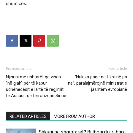
shumicës.
Previous article
Next article
Njihuni me ushtarët që vihen
“Nuk ka paqe në Ukrainë pa
“në gjah” për të kapur
ne”, paralajmërojnë ministrat e
udhëheqësit e lartë të regjimit
jashtëm evropianë
të Assadit që terrorizuan Sirinë
RELATED ARTICLES
MORE FROM AUTHOR
Shkupi pa shqiptarët? Billboardi i ri hap