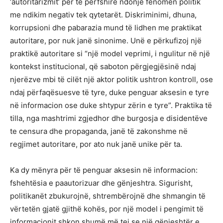
‘autoritarizmit’ për të përfshirë ndonjë fenomen politik
me ndikim negativ tek qytetarët. Diskriminimi, dhuna,
korrupsioni dhe pabarazia mund të lidhen me praktikat
autoritare, por nuk janë sinonime. Unë e përkufizoj një
praktikë autoritare si “një model veprimi, i ngulitur në një
kontekst institucional, që saboton përgjegjësinë ndaj
njerëzve mbi të cilët një aktor politik ushtron kontroll, ose
ndaj përfaqësuesve të tyre, duke penguar aksesin e tyre
në informacion ose duke shtypur zërin e tyre”. Praktika të
tilla, nga mashtrimi zgjedhor dhe burgosja e disidentëve
te censura dhe propaganda, janë të zakonshme në
regjimet autoritare, por ato nuk janë unike për ta.
Ka dy mënyra për të penguar aksesin në informacion:
fshehtësia e paautorizuar dhe gënjeshtra. Sigurisht,
politikanët zbukurojnë, shtrembërojnë dhe shmangin të
vërtetën gjatë gjithë kohës, por një model i pengimit të
informacionit shkon shumë më tej se një gënjeshtër e