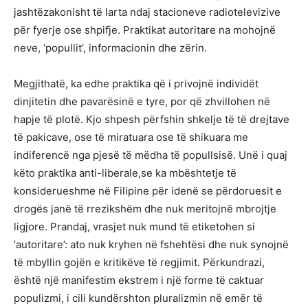
jashtëzakonisht të larta ndaj stacioneve radiotelevizive
për fyerje ose shpifje. Praktikat autoritare na mohojnë
neve, ‘popullit’, informacionin dhe zërin.
Megjithatë, ka edhe praktika që i privojnë individët
dinjitetin dhe pavarësinë e tyre, por që zhvillohen në
hapje të plotë. Kjo shpesh përfshin shkelje të të drejtave
të pakicave, ose të miratuara ose të shikuara me
indiferencë nga pjesë të mëdha të popullsisë. Unë i quaj
këto praktika anti-liberale,se ka mbështetje të
konsiderueshme në Filipine për idenë se përdoruesit e
drogës janë të rrezikshëm dhe nuk meritojnë mbrojtje
ligjore. Prandaj, vrasjet nuk mund të etiketohen si
‘autoritare’: ato nuk kryhen në fshehtësi dhe nuk synojnë
të mbyllin gojën e kritikëve të regjimit. Përkundrazi,
është një manifestim ekstrem i një forme të caktuar
populizmi, i cili kundërshton pluralizmin në emër të