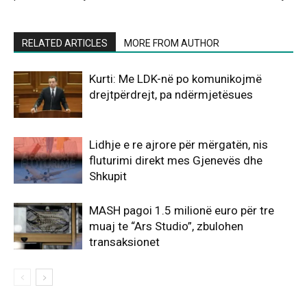
RELATED ARTICLES
MORE FROM AUTHOR
Kurti: Me LDK-në po komunikojmë
drejtpërdrejt, pa ndërmjetësues
Lidhje e re ajrore për mërgatën, nis
fluturimi direkt mes Gjenevës dhe
Shkupit
MASH pagoi 1.5 milionë euro për tre
muaj te “Ars Studio”, zbulohen
transaksionet