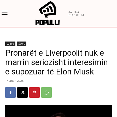
Ju flet
POPULLI
Lajme
Sport
Pronarët e Liverpoolit nuk e
marrin seriozisht interesimin
e supozuar të Elon Musk
7 Janar, 2025