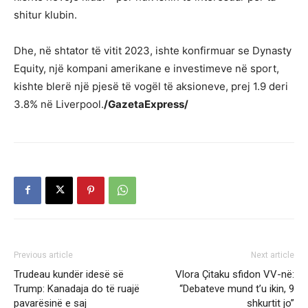
shitur klubin.
Dhe, në shtator të vitit 2023, ishte konfirmuar se Dynasty
Equity, një kompani amerikane e investimeve në sport,
kishte blerë një pjesë të vogël të aksioneve, prej 1.9 deri
3.8% në Liverpool.
/GazetaExpress/
Previous article
Next article
Trudeau kundër idesë së
Vlora Çitaku sfidon VV-në:
Trump: Kanadaja do të ruajë
“Debateve mund t’u ikin, 9
pavarësinë e saj
shkurtit jo”