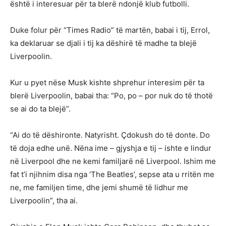
është i interesuar për ta blerë ndonjë klub futbolli.
Duke folur për “Times Radio” të martën, babai i tij, Errol,
ka deklaruar se djali i tij ka dëshirë të madhe ta blejë
Liverpoolin.
Kur u pyet nëse Musk kishte shprehur interesim për ta
blerë Liverpoolin, babai tha: “Po, po – por nuk do të thotë
se ai do ta blejë”.
“Ai do të dëshironte. Natyrisht. Çdokush do të donte. Do
të doja edhe unë. Nëna ime – gjyshja e tij – ishte e lindur
në Liverpool dhe ne kemi familjarë në Liverpool. Ishim me
fat t’i njihnim disa nga ‘The Beatles’, sepse ata u rritën me
ne, me familjen time, dhe jemi shumë të lidhur me
Liverpoolin”, tha ai.