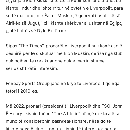
Gjyshja e Elon Musk ishte Cora Robinson, dhe thuhet se
kishte lindur dhe ishte rritur në qytetin e Liverpoolit, para
se të martohej me Ëalter Musk, një general i ushtrisë së
Afrikës së Jugut, i cili kishte shërbyer si ushtar në Egjipt,
gjatë Luftës së Dytë Botërore.
Sipas “The Times”, pronarët e Liverpoolit nuk kanë asnjë
dëshirë për të diskutuar me Elon Muskin, derisa nga klubi
nuk ndihen të rrezikuar dhe nuk e marrin shumë
seriozisht këtë interesim.
Fenëay Sports Group janë në krye të Liverpoolit që nga
tetori i 2010-ës.
Më 2022, pronari (presidenti) i Liverpoolit dhe FSG, John
Ë Henry i kishin thënë “The Athletic” në një deklaratë se
mund të konsideronin bashkëaksionarë, nëse do të
kishte nevojë klubi – por nuk ishin të interesuar për ta