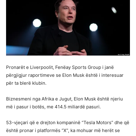
Pronarët e Liverpoolit, Fenëay Sports Group i janë
përgjigjur raportimeve se Elon Musk është i interesuar
për ta blerë klubin.
Biznesmeni nga Afrika e Jugut, Elon Musk është njeriu
më i pasur i botës, me 414.5 miliardë pasuri.
53-vjeçari që e drejton kompaninë “Tesla Motors” dhe që
është pronar i platformës “X”, ka mohuar më herët se