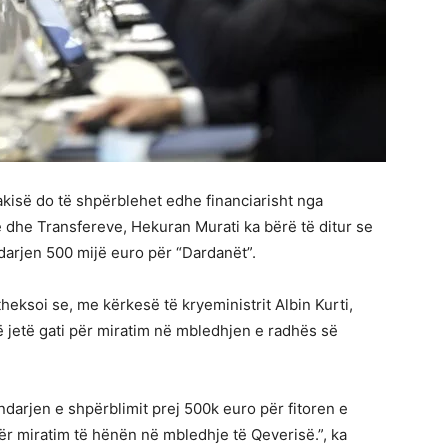
kisë do të shpërblehet edhe financiarisht nga
ve dhe Transfereve, Hekuran Murati ka bërë të ditur se
arjen 500 mijë euro për “Dardanët”.
theksoi se, me kërkesë të kryeministrit Albin Kurti,
 jetë gati për miratim në mbledhjen e radhës së
ndarjen e shpërblimit prej 500k euro për fitoren e
r miratim të hënën në mbledhje të Qeverisë.”, ka