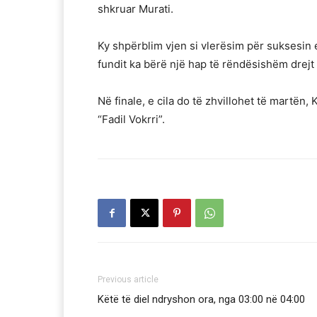
shkruar Murati.
Ky shpërblim vjen si vlerësim për suksesin
fundit ka bërë një hap të rëndësishëm drej
Në finale, e cila do të zhvillohet të martën
“Fadil Vokrri”.
Previous article
Këtë të diel ndryshon ora, nga 03:00 në 04:00