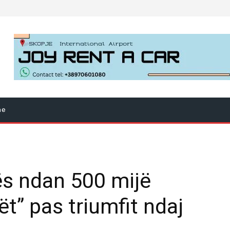
ne
ës ndan 500 mijë
t” pas triumfit ndaj