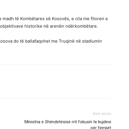
 e madh të Kombëtares së Kosovës, e cila me fitoren e
t objektivave historike në arenën ndërkombëtare.
, Kosova do të ballafaqohet me Truqinë në stadiumin
Next article
Ministria e Shëndetësisë rrit fokusin te kujdesi
për fëmijët