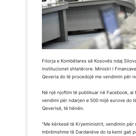
Fitorja e Kombëtares së Kosovës ndaj Sllova
institucionet shtetërore. Ministri i Financa
Qeveria do të procedojë me vendimin për nd
Në një njoftim të publikuar në Facebook, ai 
vendimi për ndarjen e 500 mijë eurove do të
Qeverisë, të hënën.
“Me kërkesë të Kryeministrit, vendimin për 
mbrëmshme të Dardanëve do ta kemi gati pë