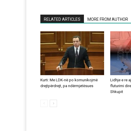
RELATED ARTICLES
MORE FROM AUTHOR
Kurti: Me LDK-në po komunikojmë
Lidhje e re 
drejtpërdrejt, pa ndërmjetësues
fluturimi di
Shkupit