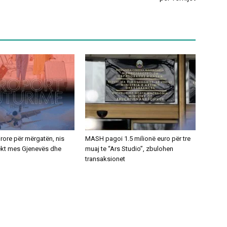
ajrore për mërgatën, nis
MASH pagoi 1.5 milionë euro për tre
rekt mes Gjenevës dhe
muaj te “Ars Studio”, zbulohen
transaksionet