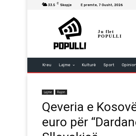
C
33.5
Skopje
E premte, 7 Gusht, 2026
Ju flet
POPULLI
Kreu
Lajme
Kulturë
Sport
Opinio
Lajme
Rajon
Qeveria e Kosov
euro për “Dardanë