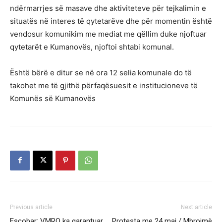
ndërmarrjes së masave dhe aktiviteteve për tejkalimin e
situatës në interes të qytetarëve dhe për momentin është
vendosur komunikim me mediat me qëllim duke njoftuar
qytetarët e Kumanovës, njoftoi shtabi komunal.
Është bërë e ditur se në ora 12 selia komunale do të
takohet me të gjithë përfaqësuesit e institucioneve të
Komunës së Kumanovës
Previous article
Next article
Escobar: VMRO ka garantuar
Protesta me 24 maj / Mbrojmë