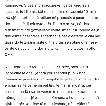
Kumanovë. Sipas informacioneve nga përgjegjësi i
stacionit të filtrimit, bëhet fjalë për një sasi mbi 10 mijë
m3 ujë të turbullt që ndikon në procesin e pastrimit dhe
dorëzimit të tij tek qytetarët. Për ato arsye, në sistemin e
transmetimit të gazsjellësit është shfaqur turbullira e ujit
dhe është ndërprerë shpërndarja për qytetarët, e cila me
gjasë do të zgjasë gjatë gjithë ditës së sotme dhe nëse
është e nevojshme deri në tejkalimin e situatës, njofton
QMK.
Nga Qendra për Menaxhimin e Krizave, shërbimet
inspektuese dhe Qendra për shëndet publik nga
Kumanova janë kërkuar menjëherë që të dalin në vendin
e ngjarjes, të bëjnë inspektim, të marrin mostrat për
analizë dhe të marrin vendimin e duhur për veprime të
mëtutjeshme. Njëkohësisht Komuna e Kumanovës është
njoftuar për veprime të mëtutjeshme, në drejtim të