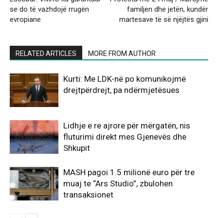
se do të vazhdojë rrugën
familjen dhe jetën, kundër
evropiane
martesave të së njëjtës gjini
RELATED ARTICLES
MORE FROM AUTHOR
Kurti: Me LDK-në po komunikojmë
drejtpërdrejt, pa ndërmjetësues
Lidhje e re ajrore për mërgatën, nis
fluturimi direkt mes Gjenevës dhe
Shkupit
MASH pagoi 1.5 milionë euro për tre
muaj te “Ars Studio”, zbulohen
transaksionet