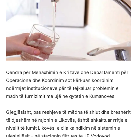
Qendra për Menaxhimin e Krizave dhe Departamenti për
Operacione dhe Koordinim sot kërkuan koordinim
ndërmjet institucioneve për të tejkaluar problemin e
madh të furnizimit me ujë në qytetin e Kumanovës.
Gjegjësisht, pas reshjeve të mëdha të shiut dhe breshërit
të djeshëm në rajonin e Likovës, është shkaktuar rritje e
nivelit të lumit Likovës, e cila ka ndikim në sistemin e
ujësjellësit – në stacionin filtrues të JP Vodovod