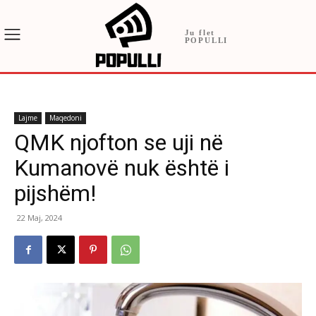
Ju flet
POPULLI
Lajme
Maqedoni
QMK njofton se uji në
Kumanovë nuk është i
pijshëm!
22 Maj, 2024