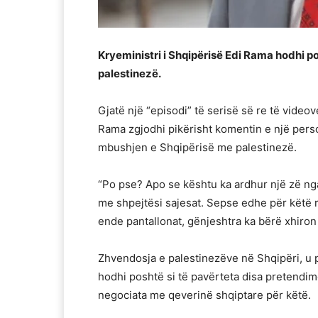
Kryeministri i Shqipërisë Edi Rama hodhi p
palestinezë.
Gjatë një “episodi” të serisë së re të video
Rama zgjodhi pikërisht komentin e një personi
mbushjen e Shqipërisë me palestinezë.
“Po pse? Apo se kështu ka ardhur një zë nga
me shpejtësi sajesat. Sepse edhe për këtë r
ende pantallonat, gënjeshtra ka bërë xhiron
Zhvendosja e palestinezëve në Shqipëri, u p
hodhi poshtë si të pavërteta disa pretendim
negociata me qeverinë shqiptare për këtë.