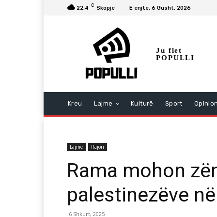
C
22.4
Skopje
E enjte, 6 Gusht, 2026
Ju flet
POPULLI
Kreu
Lajme
Kulturë
Sport
Opinio
Lajme
Rajon
Rama mohon zëra
palestinezëve në
6 Shkurt, 2025