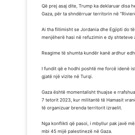
Që prej asaj dite, Trump ka deklaruar disa he
Gaza, për ta shndërruar territorin në “Rivi
Ai tha fillimisht se Jordania dhe Egjipti do 
menjëherë hasi në refuzimin e dy shteteve 
Reagime të shumta kundër kanë ardhur edhe 
I fundit që e hodhi poshtë me forcë idenë i
gjatë një vizite në Turqi.
Gaza është momentalisht thuajse e rrafshua
7 tetorit 2023, kur militantë të Hamasit vran
të organizuar brenda territorit izraelit.
Nga konflikti që pasoi, i mbyllur pak javë 
mbi 45 mijë palestinezë në Gaza.