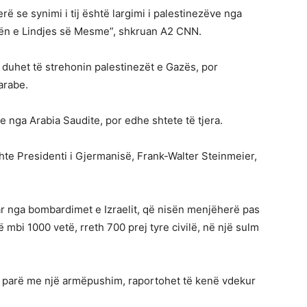
rë se synimi i tij është largimi i palestinezëve nga
erën e Lindjes së Mesme”, shkruan A2 CNN.
të duhet të strehonin palestinezët e Gazës, por
arabe.
nga Arabia Saudite, por edhe shtete të tjera.
shte Presidenti i Gjermanisë, Frank-Walter Steinmeier,
r nga bombardimet e Izraelit, që nisën menjëherë pas
ë mbi 1000 vetë, rreth 700 prej tyre civilë, në një sulm
më parë me një armëpushim, raportohet të kenë vdekur