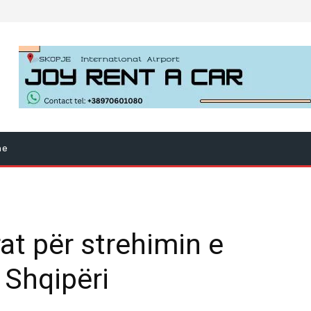
ne
t për strehimin e
 Shqipëri