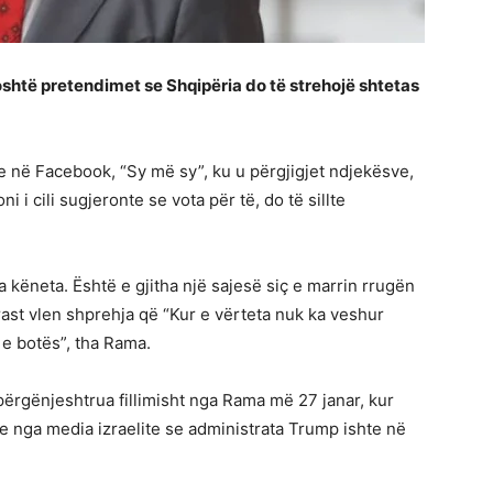
oshtë pretendimet se Shqipëria do të strehojë shtetas
ve në Facebook, “Sy më sy”, ku u përgjigjet ndjekësve,
 i cili sugjeronte se vota për të, do të sillte
 këneta. Është e gjitha një sajesë siç e marrin rrugën
ast vlen shprehja që “Kur e vërteta nuk ka veshur
 e botës”, tha Rama.
ërgënjeshtrua fillimisht nga Rama më 27 janar, kur
e nga media izraelite se administrata Trump ishte në