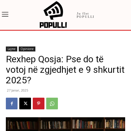
Ju flet
POPULLI
Lajme
Opinione
Rexhep Qosja: Pse do të
votoj në zgjedhjet e 9 shkurtit
2025?
27 Janar, 2025