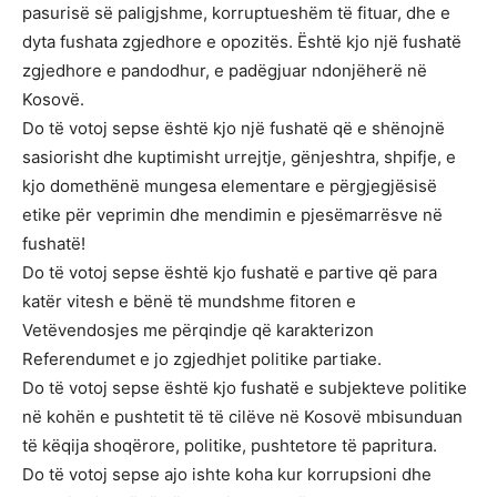
pasurisë së paligjshme, korruptueshëm të fituar, dhe e
dyta fushata zgjedhore e opozitës. Është kjo një fushatë
zgjedhore e pandodhur, e padëgjuar ndonjëherë në
Kosovë.
Do të votoj sepse është kjo një fushatë që e shënojnë
sasiorisht dhe kuptimisht urrejtje, gënjeshtra, shpifje, e
kjo domethënë mungesa elementare e përgjegjësisë
etike për veprimin dhe mendimin e pjesëmarrësve në
fushatë!
Do të votoj sepse është kjo fushatë e partive që para
katër vitesh e bënë të mundshme fitoren e
Vetëvendosjes me përqindje që karakterizon
Referendumet e jo zgjedhjet politike partiake.
Do të votoj sepse është kjo fushatë e subjekteve politike
në kohën e pushtetit të të cilëve në Kosovë mbisunduan
të këqija shoqërore, politike, pushtetore të papritura.
Do të votoj sepse ajo ishte koha kur korrupsioni dhe