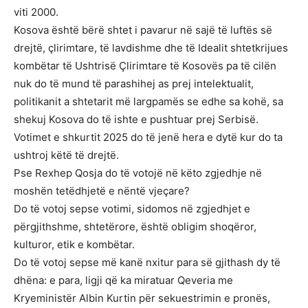
viti 2000.
Kosova është bërë shtet i pavarur në sajë të luftës së
drejtë, çlirimtare, të lavdishme dhe të Idealit shtetkrijues
kombëtar të Ushtrisë Çlirimtare të Kosovës pa të cilën
nuk do të mund të parashihej as prej intelektualit,
politikanit a shtetarit më largpamës se edhe sa kohë, sa
shekuj Kosova do të ishte e pushtuar prej Serbisë.
Votimet e shkurtit 2025 do të jenë hera e dytë kur do ta
ushtroj këtë të drejtë.
Pse Rexhep Qosja do të votojë në këto zgjedhje në
moshën tetëdhjetë e nëntë vjeçare?
Do të votoj sepse votimi, sidomos në zgjedhjet e
përgjithshme, shtetërore, është obligim shoqëror,
kulturor, etik e kombëtar.
Do të votoj sepse më kanë nxitur para së gjithash dy të
dhëna: e para, ligji që ka miratuar Qeveria me
Kryeministër Albin Kurtin për sekuestrimin e pronës,