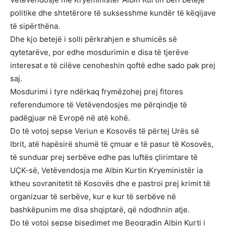
politike dhe shtetërore të suksesshme kundër të këqijave
të sipërthëna.
Dhe kjo betejë i solli përkrahjen e shumicës së
qytetarëve, por edhe mosdurimin e disa të tjerëve
interesat e të cilëve cenoheshin qoftë edhe sado pak prej
saj.
Mosdurimi i tyre ndërkaq frymëzohej prej fitores
referendumore të Vetëvendosjes me përqindje të
padëgjuar në Evropë në atë kohë.
Do të votoj sepse Veriun e Kosovës të përtej Urës së
Ibrit, atë hapësirë shumë të çmuar e të pasur të Kosovës,
të sunduar prej serbëve edhe pas luftës çlirimtare të
UÇK-së, Vetëvendosja me Albin Kurtin Kryeministër ia
ktheu sovranitetit të Kosovës dhe e pastroi prej krimit të
organizuar të serbëve, kur e kur të serbëve në
bashkëpunim me disa shqiptarë, që ndodhnin atje.
Do të votoj sepse bisedimet me Beogradin Albin Kurti i