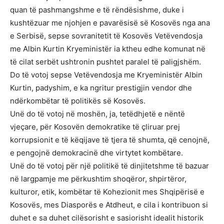
quan të pashmangshme e të rëndësishme, duke i
kushtëzuar me njohjen e pavarësisë së Kosovës nga ana
e Serbisë, sepse sovranitetit të Kosovës Vetëvendosja
me Albin Kurtin Kryeministër ia ktheu edhe komunat në
të cilat serbët ushtronin pushtet paralel të paligjshëm.
Do të votoj sepse Vetëvendosja me Kryeministër Albin
Kurtin, padyshim, e ka ngritur prestigjin vendor dhe
ndërkombëtar të politikës së Kosovës.
Unë do të votoj në moshën, ja, tetëdhjetë e nëntë
vjeçare, për Kosovën demokratike të çliruar prej
korrupsionit e të këqijave të tjera të shumta, që cenojnë,
e pengojnë demokracinë dhe virtytet kombëtare.
Unë do të votoj për një politikë të dinjitetshme të bazuar
në largpamje me përkushtim shoqëror, shpirtëror,
kulturor, etik, kombëtar të Kohezionit mes Shqipërisë e
Kosovës, mes Diasporës e Atdheut, e cila i kontribuon si
duhet e sa duhet cilësorisht e sasiorisht idealit historik