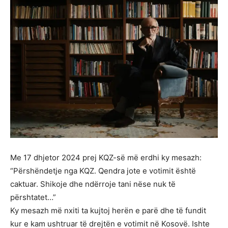
Me 17 dhjetor 2024 prej KQZ-së më erdhi ky mesazh:
“Përshëndetje nga KQZ. Qendra jote e votimit është
caktuar. Shikoje dhe ndërroje tani nëse nuk të
përshtatet…”
Ky mesazh më nxiti ta kujtoj herën e parë dhe të fundit
kur e kam ushtruar të drejtën e votimit në Kosovë. Ishte