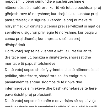
nepotizmi u bënë sëmundje e pashërueshme e
njëmendësisë shtetërore; kur të vërtetat u pushtuan prej
gënjeshtrave të ndryshme; kur drejtësia u pushtua prej
padrejtësisë; kur siguria u kërcënua prej krimeve të
ndryshme; kur dinjiteti u cenua prej servilizmit si mjet që
servilëve u siguron privilegje të ndryshme; kur paqja u
cenua prej dhunës; kur shpresa u cënua prej
dëshpërimit.
Do të votoj sepse në kushtet e këtilla u rrezikuan të
drejtat e njeriut, barazia e dinjiteteve, shpresat dhe
meritat e të papushtetshmëve.
Do të votoj sepse shpërfytyrimet e tilla të njëmendësisë
politike, shtetërore, shoqërore sollën emigrimin
pamatshëm të shtuar sidomos të të rinjve dhe
infermierëve e mjekëve dhe bashkatdhetarëve të tjerë
pavarësisht prej profesionit.
Do të votoj sepse në kohën e qeverisjes së saj Lëvizja
Vetëvendosje me Kryeministër Albin Kurtin bëri betejë