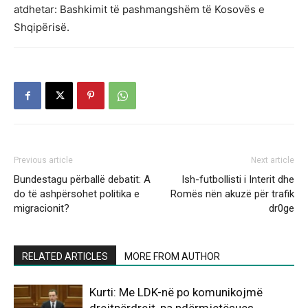
atdhetar: Bashkimit të pashmangshëm të Kosovës e
Shqipërisë.
Previous article
Next article
Bundestagu përballë debatit: A
Ish-futbollisti i Interit dhe
do të ashpërsohet politika e
Romës nën akuzë për trafik
migracionit?
dr0ge
RELATED ARTICLES
MORE FROM AUTHOR
Kurti: Me LDK-në po komunikojmë