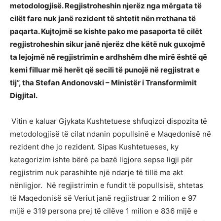
metodologjisë. Regjistroheshin njerëz nga mërgata të
cilët fare nuk janë rezident të shtetit nën rrethana të
paqarta. Kujtojmë se kishte pako me pasaporta të cilët
regjistroheshin sikur janë njerëz dhe këtë nuk guxojmë
ta lejojmë në regjistrimin e ardhshëm dhe mirë është që
kemi filluar më herët që secili të punojë në regjistrat e
tij”, tha Stefan Andonovski – Ministër i Transformimit
Digjital.
Vitin e kaluar Gjykata Kushtetuese shfuqizoi dispozita të
metodologjisë të cilat ndanin popullsinë e Maqedonisë në
rezident dhe jo rezident. Sipas Kushtetueses, ky
kategorizim ishte bërë pa bazë ligjore sepse ligji për
regjistrim nuk parashihte një ndarje të tillë me akt
nënligjor. Në regjistrimin e fundit të popullsisë, shtetas
të Maqedonisë së Veriut janë regjistruar 2 milion e 97
mijë e 319 persona prej të cilëve 1 milion e 836 mijë e