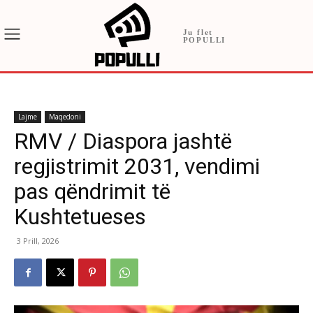
Ju flet
POPULLI
Lajme
Maqedoni
RMV / Diaspora jashtë
regjistrimit 2031, vendimi
pas qëndrimit të
Kushtetueses
3 Prill, 2026