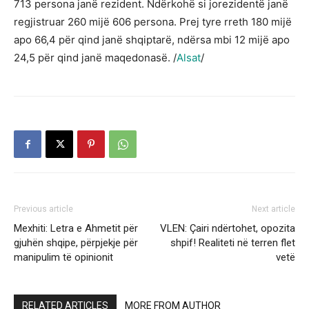
713 persona janë rezident. Ndërkohë si jorezidentë janë
regjistruar 260 mijë 606 persona. Prej tyre rreth 180 mijë
apo 66,4 për qind janë shqiptarë, ndërsa mbi 12 mijë apo
24,5 për qind janë maqedonasë. /
Alsat
/
Previous article
Next article
Mexhiti: Letra e Ahmetit për
VLEN: Çairi ndërtohet, opozita
gjuhën shqipe, përpjekje për
shpif! Realiteti në terren flet
manipulim të opinionit
vetë
RELATED ARTICLES
MORE FROM AUTHOR