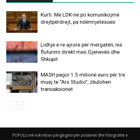
Kurti: Me LDK-në po komunikojmë
drejtpërdrejt, pa ndërmjetësues
Lidhje e re ajrore për mërgatën, nis
fluturimi direkt mes Gjenevës dhe
Shkupit
MASH pagoi 1.5 milionë euro për tre
muaj te “Ars Studio”, zbulohen
transaksionet
POPULLI.mk nuk mban përgjegjësi për postimet dhe fotografitë e