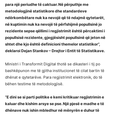
para një periudhe të caktuar. Në përputhje me
metodologjinë statistikore dhe standardeve
ndërkombëtare nuk ka nevojë që të ndajmë qytetarët,
në kuptimin nuk ka nevojë të përfshijmë popullsinë jo
rezidente sepse qëllimi i regjistrimit është përcaktimi i
popullsisë rezidente, gjegjësisht popullsinë që jeton në
shtet dhe kjo është definicioni themelor statistikor”,
deklaroi Dejan Stankov – Drejtor i Entit të Statistikave.
Ministri i Transformit Digjital thotë se dikasteri i tij po
bashkëpunon me të gjitha institucionet të cilat bartin të
dhënat e qytetarëve. Para regjistrimit elektronik, do të
bëhen testime të metodologjisë.
“E dini se si parti politike e kemi kritikuar regjistrimin e
kaluar dhe kishim arsye se pse. Një pjesë e madhe e të
dhënave nuk ishin mbledhur në mënyrën e duhur të