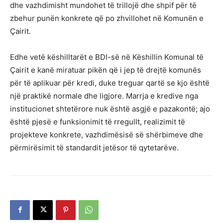
dhe vazhdimisht mundohet të trillojë dhe shpif për të
zbehur punën konkrete që po zhvillohet në Komunën e
Çairit.
Edhe vetë këshilltarët e BDI-së në Këshillin Komunal të
Çairit e kanë miratuar pikën që i jep të drejtë komunës
për të aplikuar për kredi, duke treguar qartë se kjo është
një praktikë normale dhe ligjore. Marrja e kredive nga
institucionet shtetërore nuk është asgjë e pazakontë; ajo
është pjesë e funksionimit të rregullt, realizimit të
projekteve konkrete, vazhdimësisë së shërbimeve dhe
përmirësimit të standardit jetësor të qytetarëve.