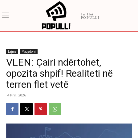
Ju flet
POPULLI
Lajme
Maqedoni
VLEN: Çairi ndërtohet,
opozita shpif! Realiteti në
terren flet vetë
4 Prill, 2026