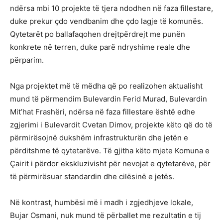
ndërsa mbi 10 projekte të tjera ndodhen në faza fillestare,
duke prekur çdo vendbanim dhe çdo lagje të komunës.
Qytetarët po ballafaqohen drejtpërdrejt me punën
konkrete në terren, duke parë ndryshime reale dhe
përparim.
Nga projektet më të mëdha që po realizohen aktualisht
mund të përmendim Bulevardin Ferid Murad, Bulevardin
Mit’hat Frashëri, ndërsa në faza fillestare është edhe
zgjerimi i Bulevardit Cvetan Dimov, projekte këto që do të
përmirësojnë dukshëm infrastrukturën dhe jetën e
përditshme të qytetarëve. Të gjitha këto mjete Komuna e
Çairit i përdor ekskluzivisht për nevojat e qytetarëve, për
të përmirësuar standardin dhe cilësinë e jetës.
Në kontrast, humbësi më i madh i zgjedhjeve lokale,
Bujar Osmani, nuk mund të përballet me rezultatin e tij