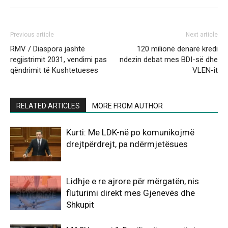
Previous article
Next article
RMV / Diaspora jashtë
120 milionë denarë kredi
regjistrimit 2031, vendimi pas
ndezin debat mes BDI-së dhe
qëndrimit të Kushtetueses
VLEN-it
RELATED ARTICLES
MORE FROM AUTHOR
Kurti: Me LDK-në po komunikojmë
drejtpërdrejt, pa ndërmjetësues
Lidhje e re ajrore për mërgatën, nis
fluturimi direkt mes Gjenevës dhe
Shkupit