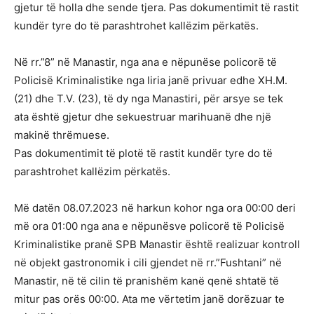
gjetur të holla dhe sende tjera. Pas dokumentimit të rastit
kundër tyre do të parashtrohet kallëzim përkatës.
Në rr.”8” në Manastir, nga ana e nëpunëse policorë të
Policisë Kriminalistike nga liria janë privuar edhe XH.M.
(21) dhe T.V. (23), të dy nga Manastiri, për arsye se tek
ata është gjetur dhe sekuestruar marihuanë dhe një
makinë thrëmuese.
Pas dokumentimit të plotë të rastit kundër tyre do të
parashtrohet kallëzim përkatës.
Më datën 08.07.2023 në harkun kohor nga ora 00:00 deri
më ora 01:00 nga ana e nëpunësve policorë të Policisë
Kriminalistike pranë SPB Manastir është realizuar kontroll
në objekt gastronomik i cili gjendet në rr.”Fushtani” në
Manastir, në të cilin të pranishëm kanë qenë shtatë të
mitur pas orës 00:00. Ata me vërtetim janë dorëzuar te