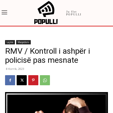
Ju flet
POPULLI
Lajme
Maqedoni
RMV / Kontroll i ashpër i
policisë pas mesnate
8 Korrik, 2023