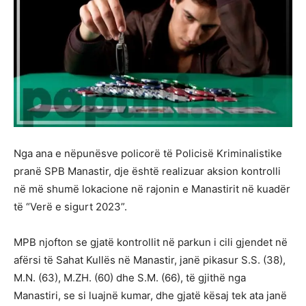
Nga ana e nëpunësve policorë të Policisë Kriminalistike
pranë SPB Manastir, dje është realizuar aksion kontrolli
në më shumë lokacione në rajonin e Manastirit në kuadër
të “Verë e sigurt 2023”.
MPB njofton se gjatë kontrollit në parkun i cili gjendet në
afërsi të Sahat Kullës në Manastir, janë pikasur S.S. (38),
M.N. (63), M.ZH. (60) dhe S.M. (66), të gjithë nga
Manastiri, se si luajnë kumar, dhe gjatë kësaj tek ata janë