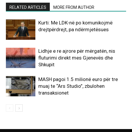
RELATED ARTICLES
MORE FROM AUTHOR
Kurti: Me LDK-në po komunikojmë
drejtpërdrejt, pa ndërmjetësues
Lidhje e re ajrore për mërgatën, nis
fluturimi direkt mes Gjenevës dhe
Shkupit
MASH pagoi 1.5 milionë euro për tre
muaj te “Ars Studio”, zbulohen
transaksionet