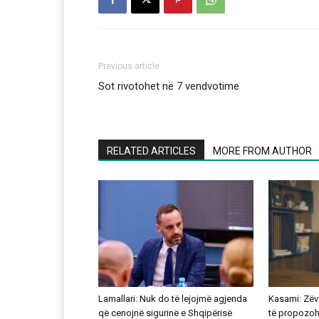
Previous article
Sot rivotohet në 7 vendvotime
RELATED ARTICLES
MORE FROM AUTHOR
Lamallari: Nuk do të lejojmë agjenda
Kasami: Zëve
që cenojnë sigurinë e Shqipërisë
të propozohe