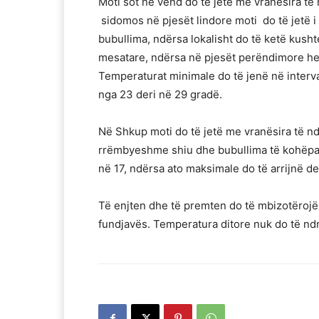
Moti sot në vend do të jetë me vranësira 
sidomos në pjesët lindore moti do të jetë
bubullima, ndërsa lokalisht do të ketë kushte
mesatare, ndërsa në pjesët perëndimore her
Temperaturat minimale do të jenë në interva
nga 23 deri në 29 gradë.
Në Shkup moti do të jetë me vranësira të 
rrëmbyeshme shiu dhe bubullima të kohëpa
në 17, ndërsa ato maksimale do të arrijnë de
Të enjten dhe të premten do të mbizotërojë
fundjavës. Temperatura ditore nuk do të n