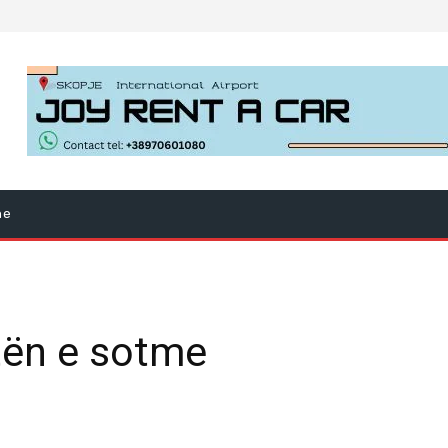
ne
tën e sotme