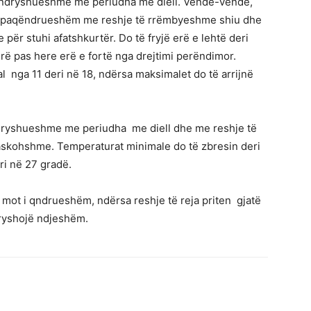
të ndryshueshme me periudha me diell. Vende-vende,
 i paqëndrueshëm me reshje të rrëmbyeshme shiu dhe
 për stuhi afatshkurtër. Do të fryjë erë e lehtë deri
ë pas here erë e fortë nga drejtimi perëndimor.
l nga 11 deri në 18, ndërsa maksimalet do të arrijnë
ndryshueshme me periudha me diell dhe me reshje të
skohshme. Temperaturat minimale do të zbresin deri
ri në 27 gradë.
 mot i qndrueshëm, ndërsa reshje të reja priten gjatë
dryshojë ndjeshëm.