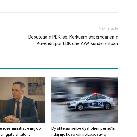
Next article
Deputetja e PDK-së: Kërkuam shpërndarjen e
Kuvendit por LDK dhe AAK kundërshtuan
ndësministrat e rinj do
Dy shtetas serbë dyshohen për su’lm
n gjatë shtatorit
ndaj një kosovari në Leposaviq