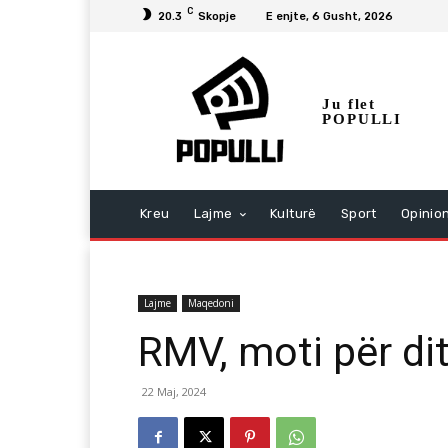
C
20.3
Skopje
E enjte, 6 Gusht, 2026
Ju flet
POPULLI
Kreu
Lajme
Kulturë
Sport
Opinio
Lajme
Maqedoni
RMV, moti për di
22 Maj, 2024