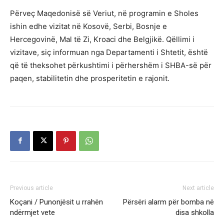
Përveç Maqedonisë së Veriut, në programin e Sholes
ishin edhe vizitat në Kosovë, Serbi, Bosnje e
Hercegovinë, Mal të Zi, Kroaci dhe Belgjikë. Qëllimi i
vizitave, siç informuan nga Departamenti i Shtetit, është
që të theksohet përkushtimi i përhershëm i SHBA-së për
paqen, stabilitetin dhe prosperitetin e rajonit.
Previous article
Next article
Koçani / Punonjësit u rrahën
Përsëri alarm për bomba në
ndërmjet vete
disa shkolla