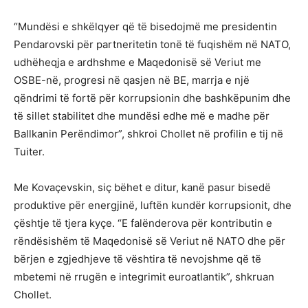
“Mundësi e shkëlqyer që të bisedojmë me presidentin
Pendarovski për partneritetin tonë të fuqishëm në NATO,
udhëheqja e ardhshme e Maqedonisë së Veriut me
OSBE-në, progresi në qasjen në BE, marrja e një
qëndrimi të fortë për korrupsionin dhe bashkëpunim dhe
të sillet stabilitet dhe mundësi edhe më e madhe për
Ballkanin Perëndimor”, shkroi Chollet në profilin e tij në
Tuiter.
Me Kovaçevskin, siç bëhet e ditur, kanë pasur bisedë
produktive për energjinë, luftën kundër korrupsionit, dhe
çështje të tjera kyçe. “E falënderova për kontributin e
rëndësishëm të Maqedonisë së Veriut në NATO dhe për
bërjen e zgjedhjeve të vështira të nevojshme që të
mbetemi në rrugën e integrimit euroatlantik”, shkruan
Chollet.