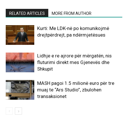
RELATED ARTICLES
MORE FROM AUTHOR
Kurti: Me LDK-në po komunikojmë
drejtpërdrejt, pa ndërmjetësues
Lidhje e re ajrore për mërgatën, nis
fluturimi direkt mes Gjenevës dhe
Shkupit
MASH pagoi 1.5 milionë euro për tre
muaj te “Ars Studio”, zbulohen
transaksionet