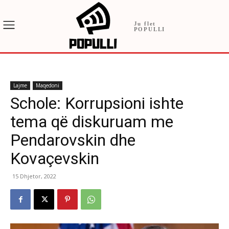
Ju flet
POPULLI
Lajme
Maqedoni
Schole: Korrupsioni ishte
tema që diskuruam me
Pendarovskin dhe
Kovaçevskin
15 Dhjetor, 2022