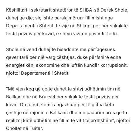
Këshilltari i sekretarit shtetëror të SHBA-së Derek Shole,
duhej që dje, siç ishte paralajmëruar fillimisht nga
Departamenti i Shtetit, të vijë në Shkup, por për shkak të
testit pozitiv për kovid, e shtyu vizitën pas Vitit të Ri.
Shole në vend duhej të bisedonte me përfaqësues
qeveritarë për një varg çështjes, duke përfshirë edhe
energjetikën, ekonominë dhe luftën kundër korrupsionit,
njoftoi Departamenti i Shtetit.
“Më vjen keq që do të duhet ta shtyj udhëtimin tim në
Ballkan dhe në Bruksel për shkak të testit pozitiv për
kovid. Do të mbetem i angazhuar për të gjitha këto
çështje në rajonin e Ballkanit dhe me padurim pres që ta
realizoj këtë udhëtim në fillim të vitit të ardhshëm”, njoftoi
Chollet në Tuiter.