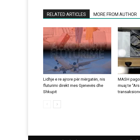
RELATED ARTICLES
MORE FROM AUTHOR
Lidhje e re ajrore për mërgatën, nis
MASH pagoi 
fluturimi direkt mes Gjenevës dhe
muaj te “Ars
Shkupit
transaksion