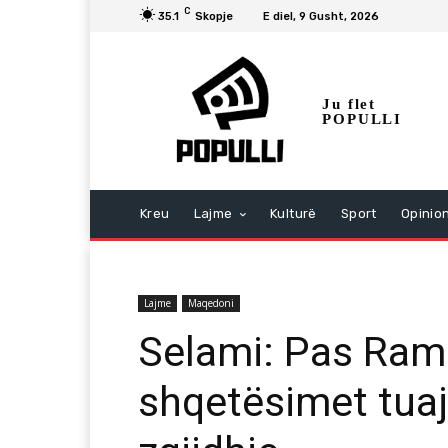
C
35.1
Skopje
E diel, 9 Gusht, 2026
Ju flet
POPULLI
Kreu
Lajme
Kulturë
Sport
Opinio
Lajme
Maqedoni
Selami: Pas Ram
shqetësimet tuaj