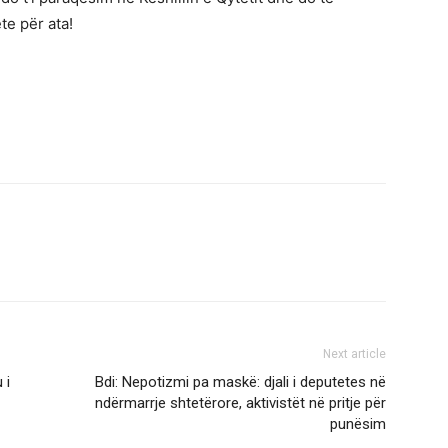
te për ata!
Next article
 i
Bdi: Nepotizmi pa maskë: djali i deputetes në
ndërmarrje shtetërore, aktivistët në pritje për
punësim