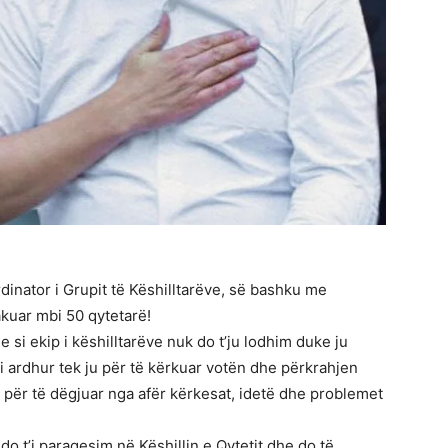
inator i Grupit të Këshilltarëve, së bashku me
akuar mbi 50 qytetarë!
 si ekip i këshilltarëve nuk do t’ju lodhim duke ju
i ardhur tek ju për të kërkuar votën dhe përkrahjen
ja për të dëgjuar nga afër kërkesat, idetë dhe problemet
o t’i paraqesim në Këshillin e Qytetit dhe do të