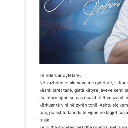
Të nderuar qytetarë,
Në vazhdën e takimeve me qytetarë, si Koord
këshilltarët tanë, gjatë këtyre javëve kemi t
Ju informojmë se pas muajit të Ramazanit, ne
kërkuar të vini në zyrën tonë. Ashtu siç kem
tuaj, po ashtu tani do të vijmë në lagjet tua
tuaja.
Të gjitha shqetësimet dhe propozimet tuaja d