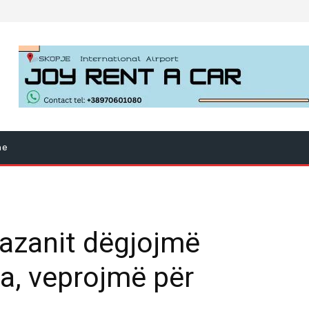
ne
azanit dëgjojmë
a, veprojmë për