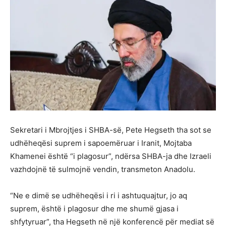
Sekretari i Mbrojtjes i SHBA-së, Pete Hegseth tha sot se
udhëheqësi suprem i sapoemëruar i Iranit, Mojtaba
Khamenei është “i plagosur”, ndërsa SHBA-ja dhe Izraeli
vazhdojnë të sulmojnë vendin, transmeton Anadolu.
“Ne e dimë se udhëheqësi i ri i ashtuquajtur, jo aq
suprem, është i plagosur dhe me shumë gjasa i
shfytyruar”, tha Hegseth në një konferencë për mediat së