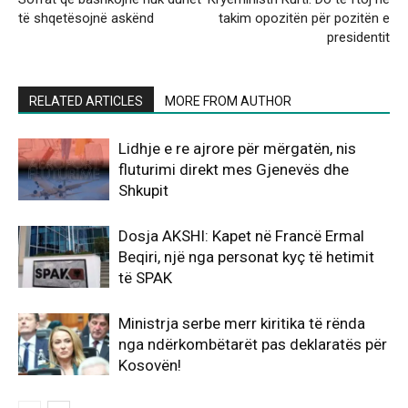
të shqetësojnë askënd
takim opozitën për pozitën e
presidentit
RELATED ARTICLES
MORE FROM AUTHOR
Lidhje e re ajrore për mërgatën, nis
fluturimi direkt mes Gjenevës dhe
Shkupit
Dosja AKSHI: Kapet në Francë Ermal
Beqiri, një nga personat kyç të hetimit
të SPAK
Ministrja serbe merr kiritika të rënda
nga ndërkombëtarët pas deklaratës për
Kosovën!