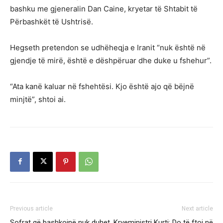
bashku me gjeneralin Dan Caine, kryetar të Shtabit të
Përbashkët të Ushtrisë.
Hegseth pretendon se udhëheqja e Iranit “nuk është në
gjendje të mirë, është e dëshpëruar dhe duke u fshehur”.
“Ata kanë kaluar në fshehtësi. Kjo është ajo që bëjnë
minjtë”, shtoi ai.
Previous article
Next article
Sofrat që bashkojnë nuk duhet
Kryeministri Kurti: Do të ftoj në