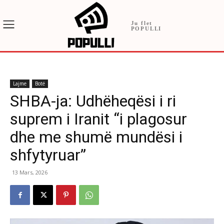
Ju flet
POPULLI
Lajme
Botë
SHBA-ja: Udhëheqësi i ri
suprem i Iranit “i plagosur
dhe me shumë mundësi i
shfytyruar”
13 Mars, 2026