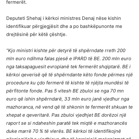
fermerët.
Deputeti Shehaj i kërkoi ministres Denaj nëse kishin
identifikuar përgjegjësit dhe a po bashkëpunonte me
drejtësinë për këtë çështje.
“Kjo ministri kishte për detyrë të shpërndate rreth 200
mln euro ndihma falas pjesë e IPARD të BE. 200 mln euro
nga taksapaguesit evropianë tek fermerët shqiptarë. BE i
kërkoi qeverisë që të shpërndante këto fonde përmes një
procedure ku çdo fermerë të kishte të njëjta mundësi të
përfitonte fonde. Pas 5 vitesh BE zbuloi se nga 70 mn
euro që ishin shpërndarë, 33 mln euro janë vjedhur nga
mazhoranca, në vend që të shkonin te fermerët shkuan te
xhepat e qeveritarë. Pas zbuloi vjedhjet BE dorëzoi një
raport se si ndaheshin paratë tek miqtë e mazhorancës
duke marrë 70 % të vlerës. BE kërkoi të identifikojnë