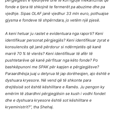
përgjegjësit e vjedhjeve dhe të korrigjojë mekanizmat që
fonde e tjera të shkojnë te fermerët pa abuzime dhe pa
vjedhje. Sipas OLAF janë vjedhur 33 mln euro, pothuajse
gjysma e fondeve të shpërndara, jo vetëm një pjesë.
A keni hetuar ju rastet e evidentuara nga raporti? Keni
identifikuar personat përgjegjës? Keni identifikuar zyrat e
konsulencës që janë përdorur si ndërmjetës që kanë
marrë 70 % të vlerës? Keni identifikuar të afër të
pushtetarëve që kanë përfituar nga këto fonde? Po
bashkëpunoni me SPAK për kapjen e përgjegjësve?
Paraardhësja juaj u detyrua të jap dorëheqjen, ajo është e
dyshuara kryesore. Në vend që të shkonte para
drejtësisë sot është këshilltare e Ramës. Ju pengon ky
emërim të zbardhni përgjegjësin se kush i vodhi fondet
dhe e dyshuara kryesore është sot këshilltare e
kryeministrit?”, tha Shehaj.