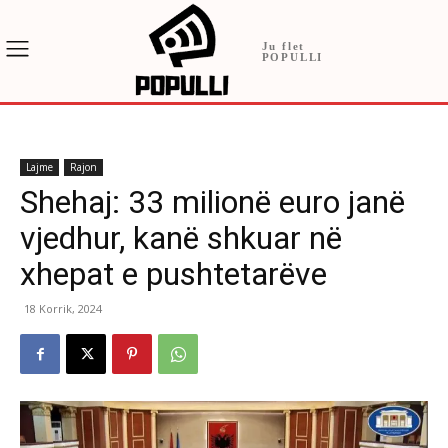
Ju flet
POPULLI
Lajme
Rajon
Shehaj: 33 milionë euro janë
vjedhur, kanë shkuar në
xhepat e pushtetarëve
18 Korrik, 2024