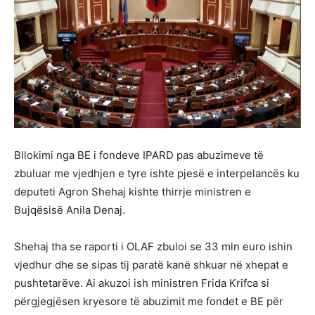
Bllokimi nga BE i fondeve IPARD pas abuzimeve të
zbuluar me vjedhjen e tyre ishte pjesë e interpelancës ku
deputeti Agron Shehaj kishte thirrje ministren e
Bujqësisë Anila Denaj.
Shehaj tha se raporti i OLAF zbuloi se 33 mln euro ishin
vjedhur dhe se sipas tij paratë kanë shkuar në xhepat e
pushtetarëve. Ai akuzoi ish ministren Frida Krifca si
përgjegjësen kryesore të abuzimit me fondet e BE për