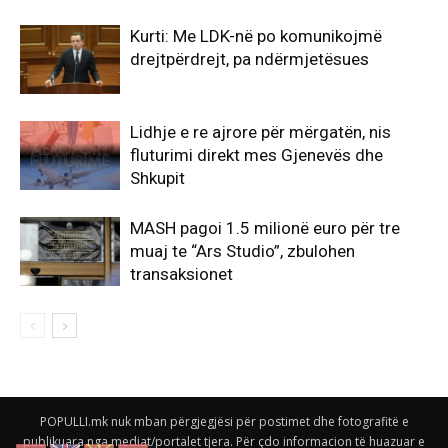
Kurti: Me LDK-në po komunikojmë
drejtpërdrejt, pa ndërmjetësues
Lidhje e re ajrore për mërgatën, nis
fluturimi direkt mes Gjenevës dhe
Shkupit
MASH pagoi 1.5 milionë euro për tre
muaj te “Ars Studio”, zbulohen
transaksionet
POPULLI.mk nuk mban përgjegjësi për postimet dhe fotografitë e
publikuara nga mediat/portalet tjera. Për çdo informacion të huazuar e