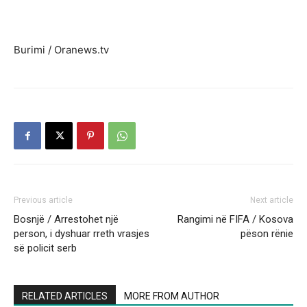
Burimi / Oranews.tv
Previous article
Next article
Bosnjë / Arrestohet një
Rangimi në FIFA / Kosova
person, i dyshuar rreth vrasjes
pëson rënie
së policit serb
RELATED ARTICLES
MORE FROM AUTHOR