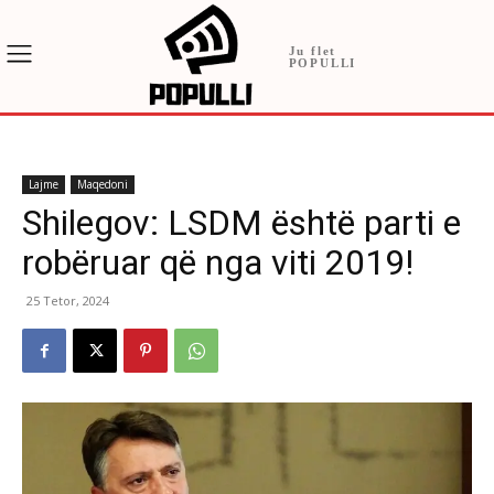
Ju flet
POPULLI
Lajme
Maqedoni
Shilegov: LSDM është parti e
robëruar që nga viti 2019!
25 Tetor, 2024