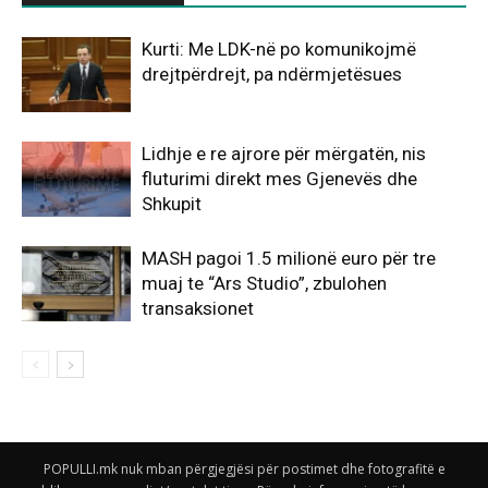
Kurti: Me LDK-në po komunikojmë
drejtpërdrejt, pa ndërmjetësues
Lidhje e re ajrore për mërgatën, nis
fluturimi direkt mes Gjenevës dhe
Shkupit
MASH pagoi 1.5 milionë euro për tre
muaj te “Ars Studio”, zbulohen
transaksionet
POPULLI.mk nuk mban përgjegjësi për postimet dhe fotografitë e