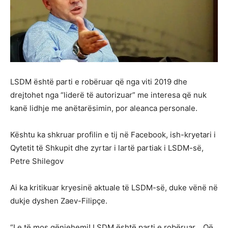
LSDM është parti e robëruar që nga viti 2019 dhe
drejtohet nga “liderë të autorizuar” me interesa që nuk
kanë lidhje me anëtarësimin, por aleanca personale.
Kështu ka shkruar profilin e tij në Facebook, ish-kryetari i
Qytetit të Shkupit dhe zyrtar i lartë partiak i LSDM-së,
Petre Shilegov
Ai ka kritikuar kryesinë aktuale të LSDM-së, duke vënë në
dukje dyshen Zaev-Filipçe.
“Le të mos gënjehemi! LSDM është parti e robëruar… Që