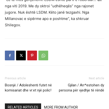
nga viti 2019. Me dy oktroi “udhëheqës” nga rajonet
jugore. Nuk është LSDM. Këto janë tezgaxhi. Nga
Millanovac e sipërme apo e poshtme”, ka shkruar
Shilegov.
Previous article
Next article
Bosnjë / Adoleshenti futet në
Gjilan / Arr*estohen dy
komisariat dhe vr:et një polic!
persona për vjedhje të rëndë
RELATED ARTICLES
MORE FROM AUTHOR