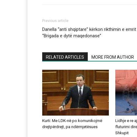
Previous article
Danella “anti shqiptare” kërkon rikthimin e emrit
“Brigada e dytë maqedonase”
RELATED ARTICLES
MORE FROM AUTHOR
Kurti: Me LDK-në po komunikojmë
Lidhje e re 
drejtpërdrejt, pa ndërmjetësues
fluturimi di
Shkupit