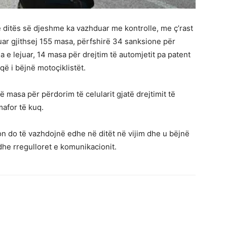
ditës së djeshme ka vazhduar me kontrolle, me ç’rast
ptuar gjithsej 155 masa, përfshirë 34 sanksione për
 e lejuar, 14 masa për drejtim të automjetit pa patent
që i bëjnë motoçiklistët.
ë masa për përdorim të celularit gjatë drejtimit të
mafor të kuq.
n do të vazhdojnë edhe në ditët në vijim dhe u bëjnë
 dhe rregulloret e komunikacionit.