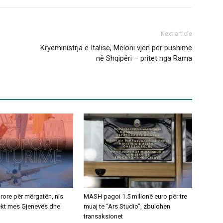
Next article
Kryeministrja e Italisë, Meloni vjen për pushime
në Shqipëri – pritet nga Rama
ajrore për mërgatën, nis
MASH pagoi 1.5 milionë euro për tre
rekt mes Gjenevës dhe
muaj te “Ars Studio”, zbulohen
transaksionet