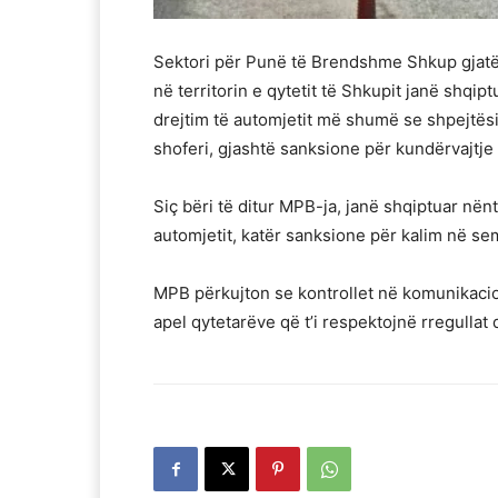
Sektori për Punë të Brendshme Shkup gjatë 
në territorin e qytetit të Shkupit janë shqi
drejtim të automjetit më shumë se shpejtësia
shoferi, gjashtë sanksione për kundërvajtje 
Siç bëri të ditur MPB-ja, janë shqiptuar nënt
automjetit, katër sanksione për kalim në se
MPB përkujton se kontrollet në komunikacio
apel qytetarëve që t’i respektojnë rregullat