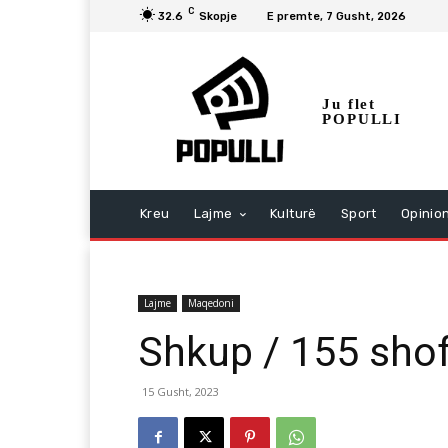
C
32.6
Skopje
E premte, 7 Gusht, 2026
Ju flet
POPULLI
Kreu
Lajme
Kulturë
Sport
Opinio
Lajme
Maqedoni
Shkup / 155 shof
15 Gusht, 2023