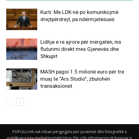
Kurti: Me LDK-në po komunikojmë
drejtpërdrejt, pa ndërmjetësues
Lidhje e re ajrore për mërgatën, nis
fluturimi direkt mes Gjenevës dhe
Shkupit
MASH pagoi 1.5 milionë euro për tre
muaj te “Ars Studio”, zbulohen
transaksionet
POPULLI.mk nuk mban përgjegjësi për postimet dhe fotografitë e
publikuara nga mediat/portalet tjera. Për çdo informacion të huazuar e