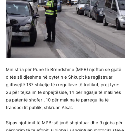
Ministria për Punë të Brendshme (MPB) njofton se gjatë
ditës së djeshme në qytetin e Shkupit ka regjistruar
gjithsejtë 187 shkelje të rregullave të trafikut, prej tyre:
26 për tejkalim të shpejtësisë, 14 për ngasje të makinës
pa patentë shoferi, 10 për makina të parregullta të
transportit publik, shkruan Alsat.
Sipas njoftimit të MPB-së janë shqiptuar dhe 9 gjoba për
përdorim të telefonit, 6 gjoba iu shqiptuan motoçiklistëve,