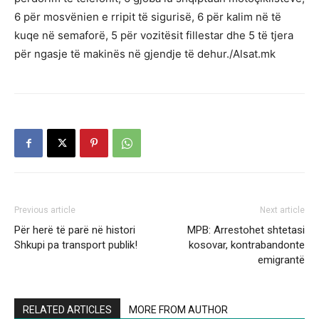
6 për mosvënien e rripit të sigurisë, 6 për kalim në të
kuqe në semaforë, 5 për vozitësit fillestar dhe 5 të tjera
për ngasje të makinës në gjendje të dehur./Alsat.mk
Previous article
Next article
Për herë të parë në histori
MPB: Arrestohet shtetasi
Shkupi pa transport publik!
kosovar, kontrabandonte
emigrantë
RELATED ARTICLES
MORE FROM AUTHOR