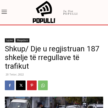
Ju flet
POPULLI
Lajme
Maqedoni
Shkup/ Dje u regjistruan 187
shkelje të rregullave të
trafikut
20 Tetor, 2022