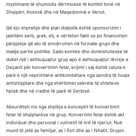
myslimane të shumicës dërrmuese të kombit tonë në
Shqipëri, Kosovë dhe në Maqedoninë e Veriut.
Që kjo shprehje dhe plan diabolik është sponsorizim i
jashtëm serb, grek, etj. e vërteton fakti se po financohen
përpjekje që ato të shndrrohen në formate grupi dhe
madje partie politike. Sado komike dhe donkishoteske të
duket një i ashtuquajtur grup apo e ashtuquajtur lëvizje e
Deçanit për konvertimin fetar, krijimi i saj është celula e
parë e një veprimtarie antikombëtare nga qendra të huaja
antishqiptare dhe nga shërbimet sekrete të shteteve
fqinjë dhe në rradhë të parë të Serbisë.
Absurditeti nis nga shpikja e konceptit të konvertimit
fetar të shqiptarëve në grup. Konvertimi fetar është akt
individual dhe personal i vullnetit të lirë të njeriut. Nuk
mund të jetë as familjar, as i fisit dhe as i fshatit. Grupin