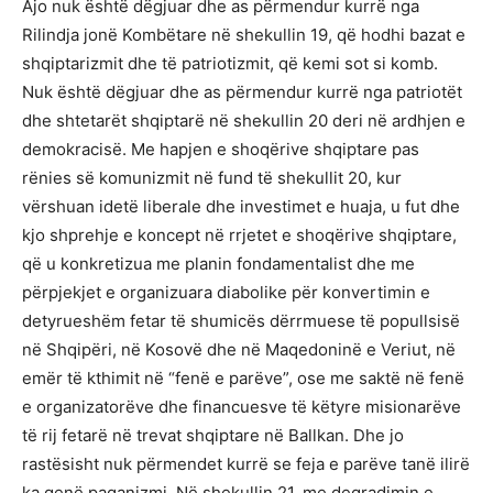
Ajo nuk është dëgjuar dhe as përmendur kurrë nga
Rilindja jonë Kombëtare në shekullin 19, që hodhi bazat e
shqiptarizmit dhe të patriotizmit, që kemi sot si komb.
Nuk është dëgjuar dhe as përmendur kurrë nga patriotët
dhe shtetarët shqiptarë në shekullin 20 deri në ardhjen e
demokracisë. Me hapjen e shoqërive shqiptare pas
rënies së komunizmit në fund të shekullit 20, kur
vërshuan idetë liberale dhe investimet e huaja, u fut dhe
kjo shprehje e koncept në rrjetet e shoqërive shqiptare,
që u konkretizua me planin fondamentalist dhe me
përpjekjet e organizuara diabolike për konvertimin e
detyrueshëm fetar të shumicës dërrmuese të popullsisë
në Shqipëri, në Kosovë dhe në Maqedoninë e Veriut, në
emër të kthimit në “fenë e parëve”, ose me saktë në fenë
e organizatorëve dhe financuesve të këtyre misionarëve
të rij fetarë në trevat shqiptare në Ballkan. Dhe jo
rastësisht nuk përmendet kurrë se feja e parëve tanë ilirë
ka qenë paganizmi. Në shekullin 21, me degradimin e