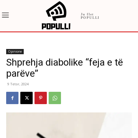
Ju flet
POPULLI
Opinione
Shprehja diabolike “feja e të
parëve”
9 Tetor, 2024