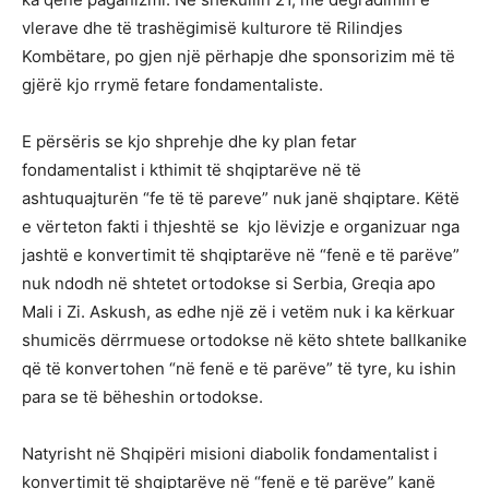
vlerave dhe të trashëgimisë kulturore të Rilindjes
Kombëtare, po gjen një përhapje dhe sponsorizim më të
gjërë kjo rrymë fetare fondamentaliste.
E përsëris se kjo shprehje dhe ky plan fetar
fondamentalist i kthimit të shqiptarëve në të
ashtuquajturën “fe të të pareve” nuk janë shqiptare. Këtë
e vërteton fakti i thjeshtë se kjo lëvizje e organizuar nga
jashtë e konvertimit të shqiptarëve në “fenë e të parëve”
nuk ndodh në shtetet ortodokse si Serbia, Greqia apo
Mali i Zi. Askush, as edhe një zë i vetëm nuk i ka kërkuar
shumicës dërrmuese ortodokse në këto shtete ballkanike
që të konvertohen “në fenë e të parëve” të tyre, ku ishin
para se të bëheshin ortodokse.
Natyrisht në Shqipëri misioni diabolik fondamentalist i
konvertimit të shqiptarëve në “fenë e të parëve” kanë