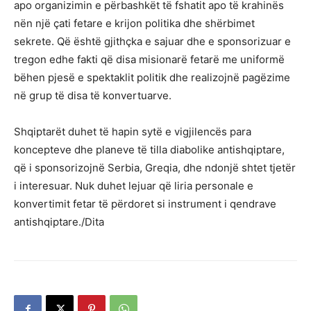
apo organizimin e përbashkët të fshatit apo të krahinës
nën një çati fetare e krijon politika dhe shërbimet
sekrete. Që është gjithçka e sajuar dhe e sponsorizuar e
tregon edhe fakti që disa misionarë fetarë me uniformë
bëhen pjesë e spektaklit politik dhe realizojnë pagëzime
në grup të disa të konvertuarve.
Shqiptarët duhet të hapin sytë e vigjilencës para
koncepteve dhe planeve të tilla diabolike antishqiptare,
që i sponsorizojnë Serbia, Greqia, dhe ndonjë shtet tjetër
i interesuar. Nuk duhet lejuar që liria personale e
konvertimit fetar të përdoret si instrument i qendrave
antishqiptare./Dita