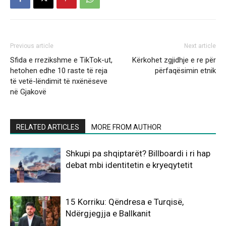
Previous article
Next article
Sfida e rrezikshme e TikTok-ut,
Kërkohet zgjidhje e re për
hetohen edhe 10 raste të reja
përfaqësimin etnik
të vetë-lëndimit të nxënëseve
në Gjakovë
RELATED ARTICLES
MORE FROM AUTHOR
Shkupi pa shqiptarët? Billboardi i ri hap
debat mbi identitetin e kryeqytetit
15 Korriku: Qëndresa e Turqisë,
Ndërgjegjja e Ballkanit