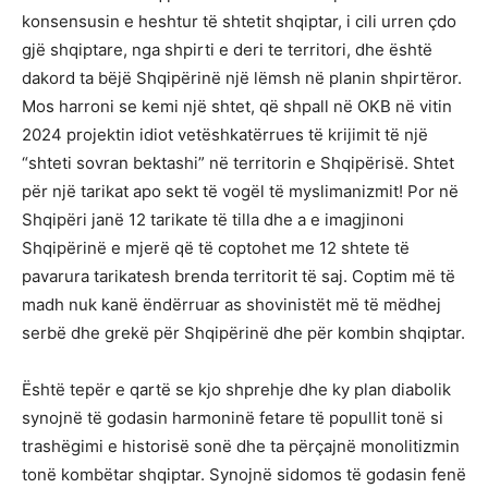
konsensusin e heshtur të shtetit shqiptar, i cili urren çdo
gjë shqiptare, nga shpirti e deri te territori, dhe është
dakord ta bëjë Shqipërinë një lëmsh në planin shpirtëror.
Mos harroni se kemi një shtet, që shpall në OKB në vitin
2024 projektin idiot vetëshkatërrues të krijimit të një
“shteti sovran bektashi” në territorin e Shqipërisë. Shtet
për një tarikat apo sekt të vogël të myslimanizmit! Por në
Shqipëri janë 12 tarikate të tilla dhe a e imagjinoni
Shqipërinë e mjerë që të coptohet me 12 shtete të
pavarura tarikatesh brenda territorit të saj. Coptim më të
madh nuk kanë ëndërruar as shovinistët më të mëdhej
serbë dhe grekë për Shqipërinë dhe për kombin shqiptar.
Është tepër e qartë se kjo shprehje dhe ky plan diabolik
synojnë të godasin harmoninë fetare të popullit tonë si
trashëgimi e historisë sonë dhe ta përçajnë monolitizmin
tonë kombëtar shqiptar. Synojnë sidomos të godasin fenë