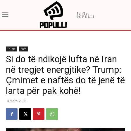
Ju flet
POPULLI
Lajme
Botë
Si do të ndikojë lufta në Iran
në tregjet energjtike? Trump:
Çmimet e naftës do të jenë të
larta për pak kohë!
4 Mars, 2026