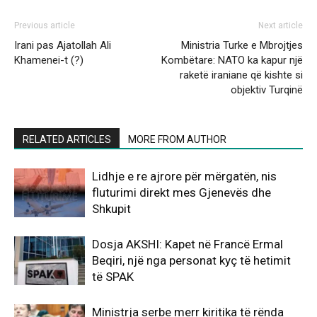
Previous article
Next article
Irani pas Ajatollah Ali
Ministria Turke e Mbrojtjes
Khamenei-t (?)
Kombëtare: NATO ka kapur një
raketë iraniane që kishte si
objektiv Turqinë
RELATED ARTICLES
MORE FROM AUTHOR
Lidhje e re ajrore për mërgatën, nis
fluturimi direkt mes Gjenevës dhe
Shkupit
Dosja AKSHI: Kapet në Francë Ermal
Beqiri, një nga personat kyç të hetimit
të SPAK
Ministrja serbe merr kiritika të rënda