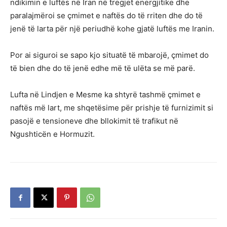
ndikimin e luftës në Iran në tregjet energjitike dhe
paralajmëroi se çmimet e naftës do të rriten dhe do të
jenë të larta për një periudhë kohe gjatë luftës me Iranin.
Por ai siguroi se sapo kjo situatë të mbarojë, çmimet do
të bien dhe do të jenë edhe më të ulëta se më parë.
Lufta në Lindjen e Mesme ka shtyrë tashmë çmimet e
naftës më lart, me shqetësime për prishje të furnizimit si
pasojë e tensioneve dhe bllokimit të trafikut në
Ngushticën e Hormuzit.